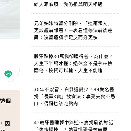
給人添麻煩，我仍想與明天相遇
兄弟姊妹特留分刪除，「這兩類人」
更該超前部署！一表看懂修法前後差
異：沒留遺囑手足反而分更多
股票跌掉30萬我卻睡得著，為什麼？
人生下半場才懂：退休金不是拿來拚
翻倍，投資可以輸，人生不能賭
30年不感冒、白髮還變少！89歲名醫
揭「長壽3寶」飲食法：享受美食不忌
這個
口，偶爾也該吃點肉
42歲牙醫睡夢中猝逝…妻揭最後對話
，因
「像快爆掉」！這習慣恐是奪命原