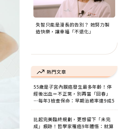
失智只能是漫長的告別？ 她努力製
來自剛果的巧克力神父 為台灣奉獻
63歲卸矽谷副總、搬回台灣找快
104歲打破金氏世界紀錄 成為全球
事業巔峰他選擇追夢…黑手阿伯拉
造快樂，讓幸福「不退化」
36年 「台灣是我的家，我連作夢都
樂！「蛋黃哥小丑」走進安養院，
最年長羽球選手，分享長壽的秘密
小提琴還登上小巨蛋！連CNN都大
講台語！」
逗樂上萬爺奶：退休後才開始真正
原來是「這個」
讚！
的人生
熱門文章
55歲是子宮內膜癌發生最多年齡！停
經後出血＝不正常，別再當「回春」
…每年3檢查保命：早期治癒率達9成5
比起完美臨終規劃，更想留下「未完
成」痕跡！哲學家罹癌9年體悟：就算