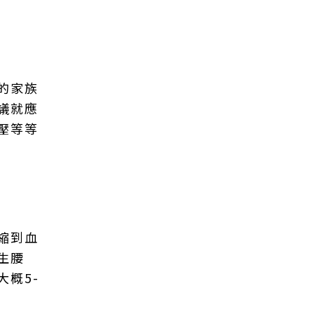
的家族
議就應
壓等等
縮到血
生腰
概5-