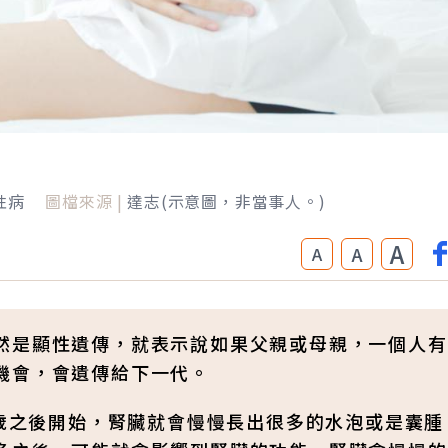
性病
圖檔來源 |
達志(示意圖，非當事人。)
A
A
A
然是顯性遺傳，就表示說如果父親或母親，一個人有
機會，會遺傳給下一代。
0歲之後開始，腎臟就會慢慢長出很多的水泡或是囊腫