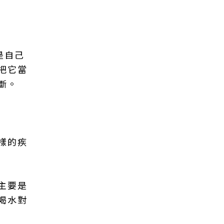
是自己
把它當
斷。
樣的疾
主要是
喝水對