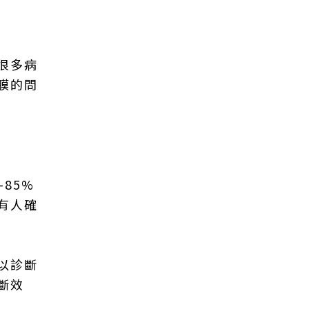
很多病
膜的問
85%
有人確
以診斷
斷效