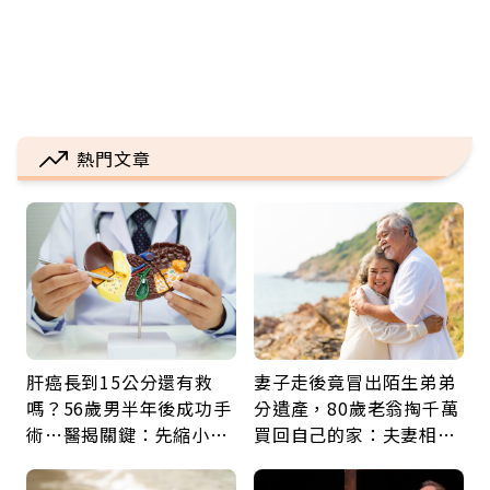
熱門文章
肝癌長到15公分還有救
妻子走後竟冒出陌生弟弟
嗎？56歲男半年後成功手
分遺產，80歲老翁掏千萬
術…醫揭關鍵：先縮小腫
買回自己的家：夫妻相守
瘤再談根治
60年，卻輸給一個名字