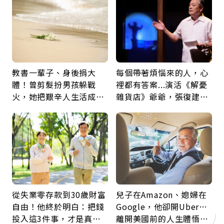
教書一輩子、身後捐大
每個帶著煩惱來的人，心
體！曾剪髮扮男孩躲戰
裡都有答案...演活《解憂
火，她把艱辛人生活成風
雜貨店》爺爺，張復建：
景：生命價值在於成為祝
放下執著不是認輸，而是
福
善待自己
從失業零存款到30歲財富
兒子在Amazon、媳婦在
自由！他終於明白：把錢
Google，他卻開Uber…
投入這3件事，才是真正
離開美國前的人生體悟：