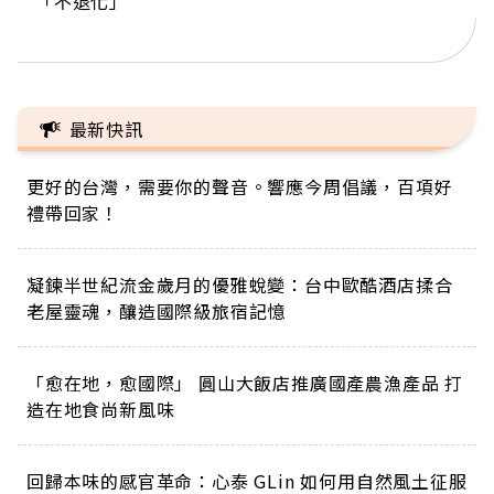
「不退化」
的家，我連作夢都講台語！」
丑」走進安養院，逗樂上萬爺奶：退休後才開始真
手，分享長壽的秘密原來是「這個」
巨蛋！連CNN都大讚！
正的人生
最新快訊
更好的台灣，需要你的聲音。響應今周倡議，百項好
禮帶回家！
凝鍊半世紀流金歲月的優雅蛻變：台中歐酷酒店揉合
老屋靈魂，釀造國際級旅宿記憶
「愈在地，愈國際」 圓山大飯店推廣國產農漁產品 打
造在地食尚新風味
回歸本味的感官革命：心泰 GLin 如何用自然風土征服