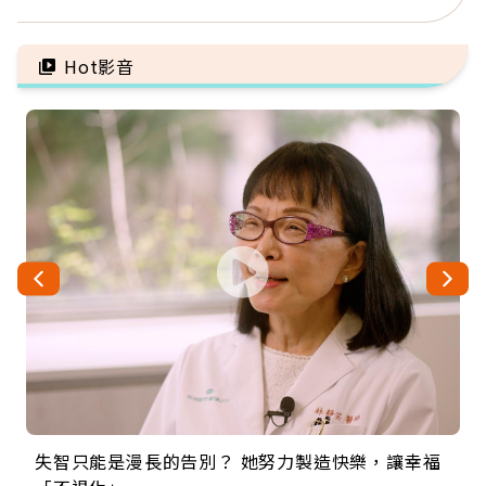
留給未來的自己
好的壞的都不會永遠
Hot影音
失智只能是漫長的告別？ 她努力製造快樂，讓幸福
來自剛果的巧克力神父 為台灣奉獻36年 「台灣是我
63歲卸矽谷副總、搬回台灣找快樂！「蛋黃哥小
104歲打破金氏世界紀錄 成為全球最年長羽球選
事業巔峰他選擇追夢…黑手阿伯拉小提琴還登上小