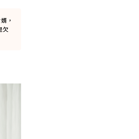
女婿，
是欠