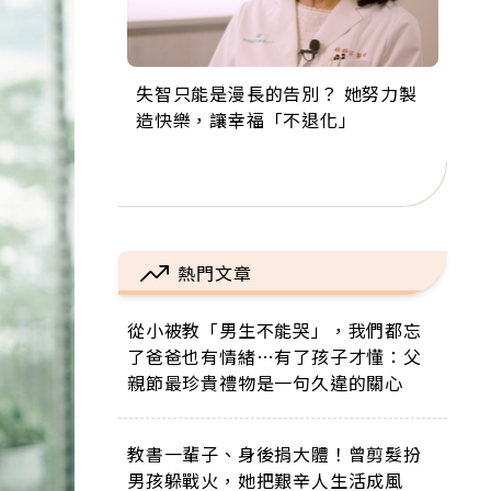
失智只能是漫長的告別？ 她努力製
來自剛果的巧克力神父 為台灣奉獻
63歲卸矽谷副總、搬回台灣找快
104歲打破金氏世界紀錄 成為全球
事業巔峰他選擇追夢…黑手阿伯拉
造快樂，讓幸福「不退化」
36年 「台灣是我的家，我連作夢都
樂！「蛋黃哥小丑」走進安養院，
最年長羽球選手，分享長壽的秘密
小提琴還登上小巨蛋！連CNN都大
講台語！」
逗樂上萬爺奶：退休後才開始真正
原來是「這個」
讚！
的人生
熱門文章
從小被教「男生不能哭」，我們都忘
了爸爸也有情緒…有了孩子才懂：父
親節最珍貴禮物是一句久違的關心
教書一輩子、身後捐大體！曾剪髮扮
男孩躲戰火，她把艱辛人生活成風