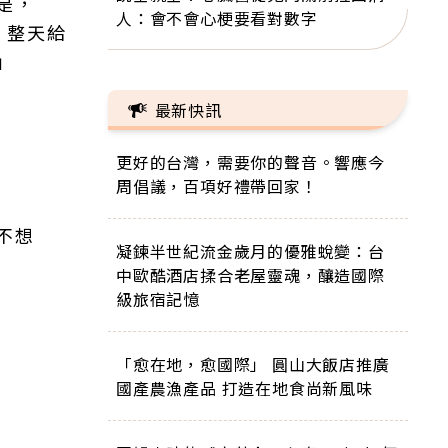
是，
人：會不會心梗要看對數字
 整天給
」
最新快訊
更好的台灣，需要你的聲音。響應今
周倡議，百項好禮帶回家！
不想
凝鍊半世紀流金歲月的優雅蛻變：台
中歐酷酒店揉合老屋靈魂，釀造國際
級旅宿記憶
「愈在地，愈國際」 圓山大飯店推廣
國產農漁產品 打造在地食尚新風味