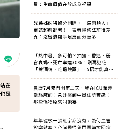
景：生命價值在於成為祝福
兄弟姊妹特留分刪除，「這兩類人」
更該超前部署！一表看懂修法前後差
異：沒留遺囑手足反而分更多
「熱中暑」多可怕？抽搐、昏迷、器
官衰竭…死亡率達30％！別再迷信
「擦酒精、吃退燒藥」，5招才能真救
命
站在
農曆7月鬼門開第二天，我在ICU兼差
也是
當驅魔師！急診醫師中風住院實錄：
那些怪物原來叫譫妄
年年健檢一張紅字都沒有，為何血管
說塞就塞？心臟醫從鬼門關前拉回病