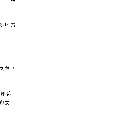
多地方
反應，
剛剛這一
的女