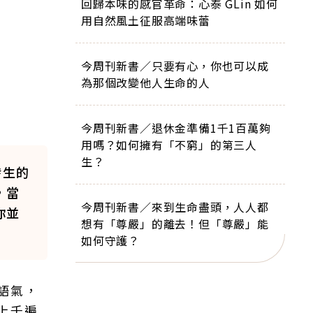
回歸本味的感官革命：心泰 GLin 如何
用自然風土征服高端味蕾
今周刊新書／只要有心，你也可以成
為那個改變他人生命的人
今周刊新書／退休金準備1千1百萬夠
用嗎？如何擁有「不窮」的第三人
生？
發生的
，當
今周刊新書／來到生命盡頭，人人都
你並
想有「尊嚴」的離去！但「尊嚴」能
如何守護？
語氣，
上千遍