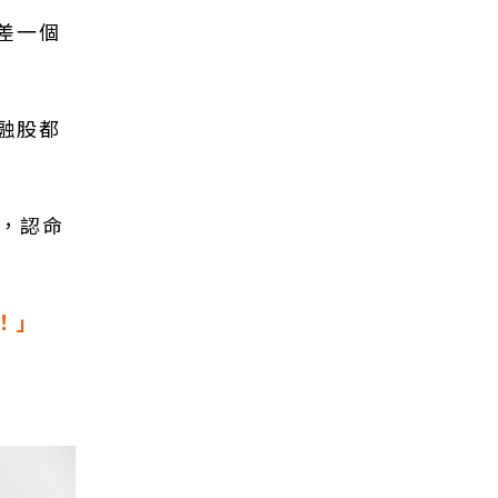
差一個
融股都
情，認命
！」