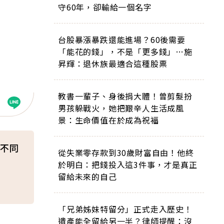
守60年，卻輸給一個名字
台股暴漲暴跌還能進場？60後需要
「能花的錢」，不是「更多錢」…施
昇輝：退休族最適合這種股票
教書一輩子、身後捐大體！曾剪髮扮
男孩躲戰火，她把艱辛人生活成風
景：生命價值在於成為祝福
不同
從失業零存款到30歲財富自由！他終
於明白：把錢投入這3件事，才是真正
留給未來的自己
「兄弟姊妹特留分」正式走入歷史！
遺產能全留給另一半？律師提醒：沒