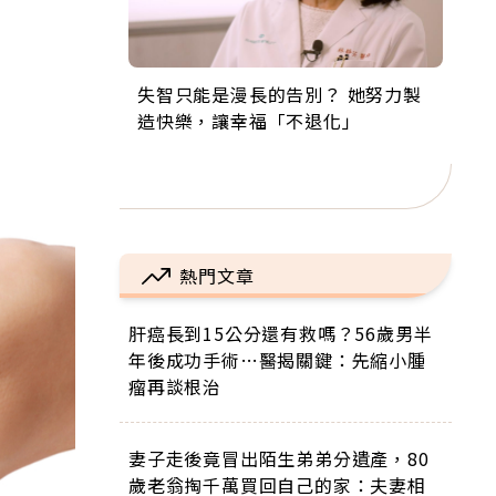
失智只能是漫長的告別？ 她努力製
來自剛果的巧克力神父 為台灣奉獻
63歲卸矽谷副總、搬回台灣找快
104歲打破金氏世界紀錄 成為全球
事業巔峰他選擇追夢…黑手阿伯拉
造快樂，讓幸福「不退化」
36年 「台灣是我的家，我連作夢都
樂！「蛋黃哥小丑」走進安養院，
最年長羽球選手，分享長壽的秘密
小提琴還登上小巨蛋！連CNN都大
講台語！」
逗樂上萬爺奶：退休後才開始真正
原來是「這個」
讚！
的人生
熱門文章
肝癌長到15公分還有救嗎？56歲男半
年後成功手術…醫揭關鍵：先縮小腫
瘤再談根治
妻子走後竟冒出陌生弟弟分遺產，80
歲老翁掏千萬買回自己的家：夫妻相