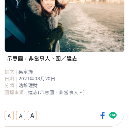
示意圖，非當事人。圖／達志
撰文 |
吳家揚
日期 |
2021年08月20日
分類 |
熟齡理財
圖檔來源 |
達志(示意圖，非當事人。)
A
A
A