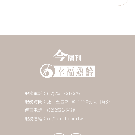
服務電話：(02)2581-6196 按 1
服務時間：週一至五09:00~17:30例假日除外
下一則 ＋
傳真電話：(02)2531-6438
大自然，是最好的醫生！江育
服務信箱：
cc@btnet.com.tw
誠：心靈淨化的11個修練，享受
愜意的退休人生