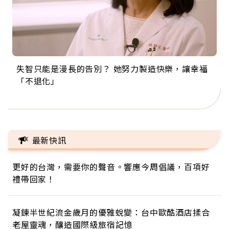
失智只能是漫長的告別？ 她努力製造快樂，讓幸福
來自剛果的巧克力神父 為台灣奉獻36年 「台灣是我
63歲卸矽谷副總、搬回台灣找快樂！「蛋黃哥小
104歲打破金氏世界紀錄 成為全球最年長羽球選
事業巔峰他選擇追夢…黑手阿伯拉小提琴還登上小
「不退化」
的家，我連作夢都講台語！」
丑」走進安養院，逗樂上萬爺奶：退休後才開始真
手，分享長壽的秘密原來是「這個」
巨蛋！連CNN都大讚！
正的人生
最新快訊
更好的台灣，需要你的聲音。響應今周倡議，百項好
禮帶回家！
凝鍊半世紀流金歲月的優雅蛻變：台中歐酷酒店揉合
老屋靈魂，釀造國際級旅宿記憶