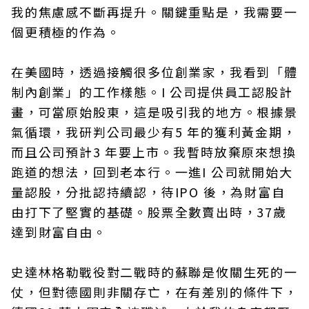
我的焦慮感不斷再提升。關鍵重點是，我需要一
個更積極的作為。
在美國時，透過接觸很多位創業家，我看到「體
制內創業」的工作樣態。I 公司提供員工認股計
畫，可當原始股東，這是吸引我的地方。根據景
氣循環，我研判公司最少有5 年的獲利黃金期，
而且公司預計3 年要上市。我暫時放棄原來想換
跑道的想法，回到老本行。一進I 公司就開始大
量認股，分批認持續認，待IPO 後，為財富自
由打下了堅實的基礎。股票全數賣出時，37歲
達到財富自由。
史達林格勒戰役對二戰時的蘇聯是攸關生死的一
仗，但對德國則非關存亡，在有差別的條件下，