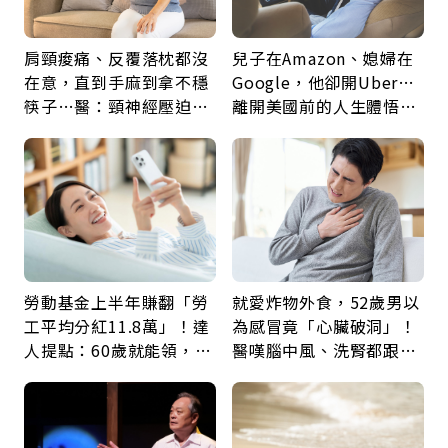
肩頸痠痛、反覆落枕都沒
兒子在Amazon、媳婦在
在意，直到手麻到拿不穩
Google，他卻開Uber…
筷子…醫：頸神經壓迫上
離開美國前的人生體悟：
身，打破固定姿勢才是關
好的壞的都不會永遠
鍵
勞動基金上半年賺翻「勞
就愛炸物外食，52歲男以
工平均分紅11.8萬」！達
為感冒竟「心臟破洞」！
人提點：60歲就能領，重
醫嘆腦中風、洗腎都跟它
新就業還有隱藏版退休金
有關：4警訊是心臟在呼
救