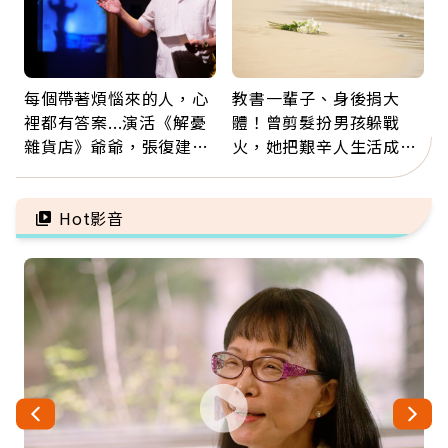
每個帶著煩惱來的人，心
教書一輩子、身後捐大
裡都有答案...演活《解憂
體！曾剪髮扮男孩躲戰
雜貨店》爺爺，張復建：
火，她把艱辛人生活成風
放下執著不是認輸，而是
景：生命價值在於成為祝
善待自己
福
Hot影音