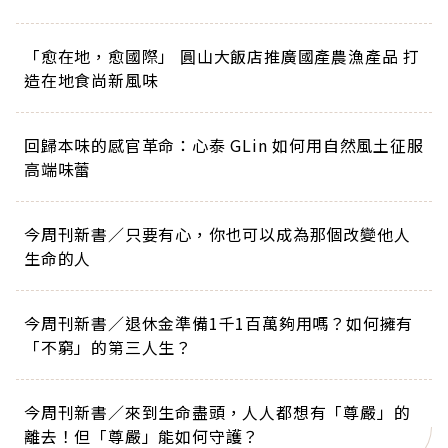
「愈在地，愈國際」 圓山大飯店推廣國產農漁產品 打
造在地食尚新風味
回歸本味的感官革命：心泰 GLin 如何用自然風土征服
高端味蕾
今周刊新書／只要有心，你也可以成為那個改變他人
生命的人
今周刊新書／退休金準備1千1百萬夠用嗎？如何擁有
「不窮」的第三人生？
今周刊新書／來到生命盡頭，人人都想有「尊嚴」的
離去！但「尊嚴」能如何守護？