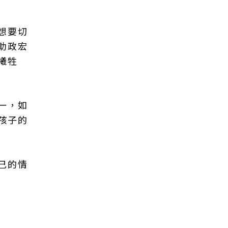
想要切
助政宏
犧牲
一，如
孩子的
己的情