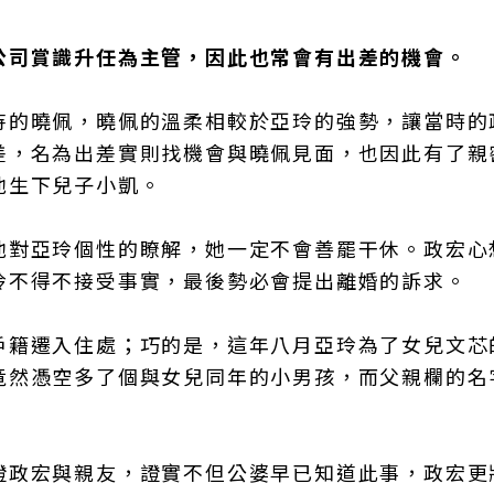
公司賞識升任為主管，因此也常會有出差的機會。
待的曉佩，曉佩的溫柔相較於亞玲的強勢，讓當時的
差，名為出差實則找機會與曉佩見面，也因此有了親
他生下兒子小凱。
他對亞玲個性的瞭解，她一定不會善罷干休。政宏心
玲不得不接受事實，最後勢必會提出離婚的訴求。
戶籍遷入住處；巧的是，這年八月亞玲為了女兒文芯
竟然憑空多了個與女兒同年的小男孩，而父親欄的名
證政宏與親友，證實不但公婆早已知道此事，政宏更