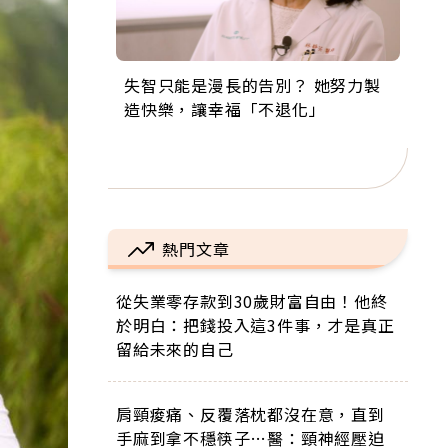
失智只能是漫長的告別？ 她努力製
來自剛果的巧克力神父 為台灣奉獻
63歲卸矽谷副總、搬回台灣找快
104歲打破金氏世界紀錄 成為全球
事業巔峰他選擇追夢…黑手阿伯拉
造快樂，讓幸福「不退化」
36年 「台灣是我的家，我連作夢都
樂！「蛋黃哥小丑」走進安養院，
最年長羽球選手，分享長壽的秘密
小提琴還登上小巨蛋！連CNN都大
講台語！」
逗樂上萬爺奶：退休後才開始真正
原來是「這個」
讚！
的人生
熱門文章
從失業零存款到30歲財富自由！他終
於明白：把錢投入這3件事，才是真正
留給未來的自己
肩頸痠痛、反覆落枕都沒在意，直到
手麻到拿不穩筷子…醫：頸神經壓迫