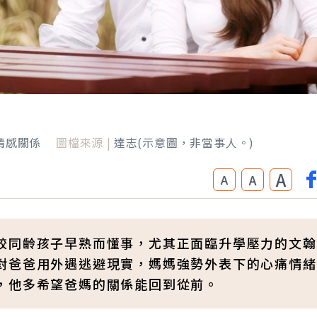
情感關係
圖檔來源 |
達志(示意圖，非當事人。)
A
A
A
較同齡孩子早熟而懂事，尤其正面臨升學壓力的文翰
對爸爸用外遇逃避現實，媽媽強勢外表下的心痛情緒
，他多希望爸媽的關係能回到從前。