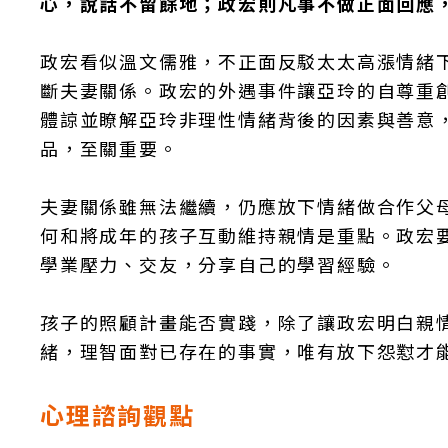
心，說話不留餘地；政宏則凡事不做正面回應
政宏看似溫文儒雅，不正面反駁太太高漲情緒
斷夫妻關係。政宏的外遇事件讓亞玲的自尊重
體諒並瞭解亞玲非理性情緒背後的因素與善意
品，至關重要。
夫妻關係雖無法繼續，仍應放下情緒做合作父
何和將成年的孩子互動維持親情是重點。政宏
學業壓力、交友，分享自己的學習經驗。
孩子的照顧計畫能否實踐，除了讓政宏明白親
緒，理智面對已存在的事實，唯有放下怨懟才
心理諮詢觀點