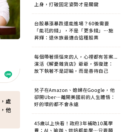
上身，打破固定姿勢才是關鍵
台股暴漲暴跌還能進場？60後需要
「能花的錢」，不是「更多錢」…施
昇輝：退休族最適合這種股票
每個帶著煩惱來的人，心裡都有答案...
演活《解憂雜貨店》爺爺，張復建：
放下執著不是認輸，而是善待自己
兒子在Amazon、媳婦在Google，他
卻開Uber…離開美國前的人生體悟：
，處
好的壞的都不會永遠
，他
45歲以上快看！政府3年補助10萬學
費：AI、瑜珈、烘焙都能學…只要願