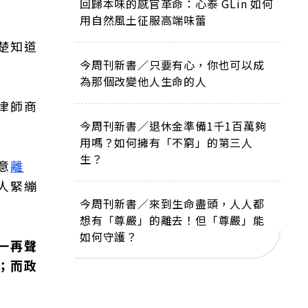
回歸本味的感官革命：心泰 GLin 如何
用自然風土征服高端味蕾
楚知道
今周刊新書／只要有心，你也可以成
為那個改變他人生命的人
律師商
今周刊新書／退休金準備1千1百萬夠
用嗎？如何擁有「不窮」的第三人
生？
意
離
人緊繃
今周刊新書／來到生命盡頭，人人都
想有「尊嚴」的離去！但「尊嚴」能
如何守護？
一再聲
；而政