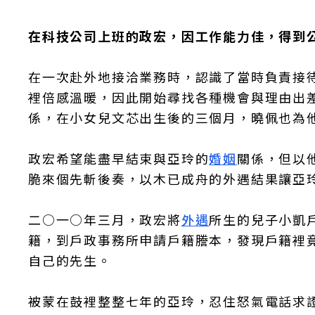
在科技公司上班的政宏，因工作能力佳，得到
在一次赴外地接洽業務時，認識了當時負責接
裡倍感溫暖，因此開始尋找各種機會與理由出
係，在小女兒文芯出生後的三個月，曉佩也為
政宏希望能盡早結束與亞玲的
婚姻
關係，但以
脆來個先斬後奏，以木已成舟的外遇結果讓亞
二○一○年三月，政宏將
外遇
所生的兒子小凱
籍，到戶政事務所申請戶籍謄本，發現戶籍裡
自己的先生。
被蒙在鼓裡整整七年的亞玲，忍住怒氣電話求