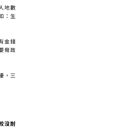
人地數
如：生
有金錢
要脅政
擾，三
較沒耐