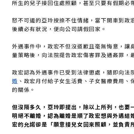
所生的兒子接回住處照顧，甚至只要有假期必
怒不可遏的亞玲按捺不住情緒，當下開車到政
後續必有狀況，便向公司請假回家。
外遇事件中，政宏不但沒道歉且毫無悔意，讓
量策略後，向法院提告政宏傷害罪及通姦罪，
政宏認為外遇事件已受到法律懲處，隨即向法
婚
、政宏月付給子女生活費、子女醫療費用、
的關係。
但沒隔多久，亞玲即提出，除以上所列，也要
明絕不離婚，認為離婚是順了政宏想與外遇結
宏的允諾卻是「願意接兒女回來照顧，並負責