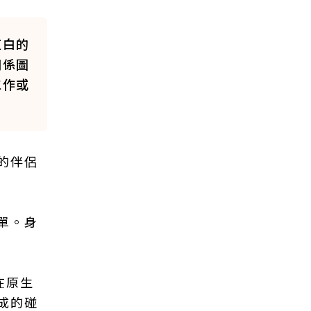
直白的
關係圖
工作或
的伴侶
單。身
在原生
成的碰