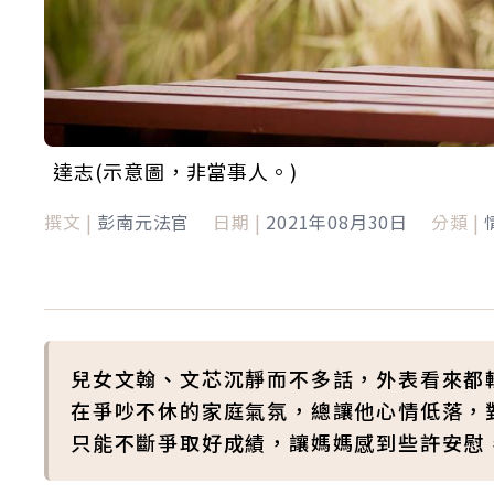
達志(示意圖，非當事人。)
撰文 |
彭南元法官
日期 |
2021年08月30日
分類 |
兒女文翰、文芯沉靜而不多話，外表看來都
在爭吵不休的家庭氣氛，總讓他心情低落，
只能不斷爭取好成績，讓媽媽感到些許安慰