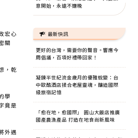
意開始，永遠不嫌晚
政宏心
最新快訊
密關
更好的台灣，需要你的聲音。響應今
周倡議，百項好禮帶回家！
想，乾
凝鍊半世紀流金歲月的優雅蛻變：台
中歐酷酒店揉合老屋靈魂，釀造國際
級旅宿記憶
的學
字竟是
「愈在地，愈國際」 圓山大飯店推廣
國產農漁產品 打造在地食尚新風味
將外遇