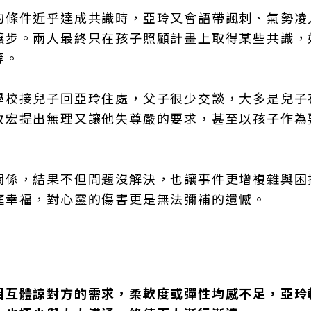
的條件近乎達成共識時，亞玲又會語帶諷刺、氣勢凌
讓步。兩人最終只在孩子照顧計畫上取得某些共識，
等。
學校接兒子回亞玲住處，父子很少交談，大多是兒子
政宏提出無理又讓他失尊嚴的要求，甚至以孩子作為
關係，結果不但問題沒解決，也讓事件更增複雜與困
庭幸福，對心靈的傷害更是無法彌補的遺憾。
相互體諒對方的需求，柔軟度或彈性均感不足，亞玲