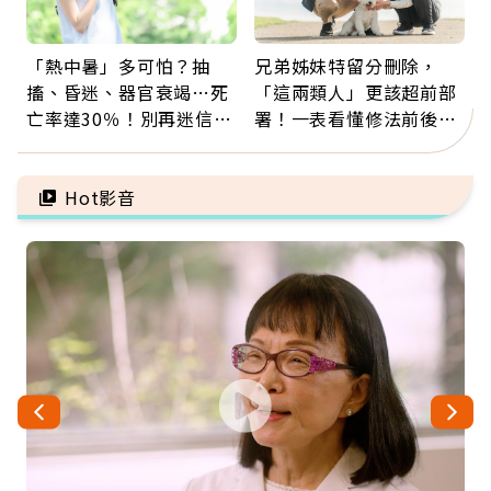
「熱中暑」多可怕？抽
兄弟姊妹特留分刪除，
搐、昏迷、器官衰竭…死
「這兩類人」更該超前部
亡率達30％！別再迷信
署！一表看懂修法前後差
「擦酒精、吃退燒藥」，
異：沒留遺囑手足反而分
5招才能真救命
更多
Hot影音