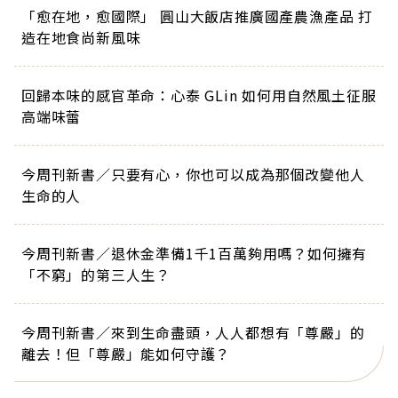
「愈在地，愈國際」 圓山大飯店推廣國產農漁產品 打
造在地食尚新風味
回歸本味的感官革命：心泰 GLin 如何用自然風土征服
高端味蕾
今周刊新書／只要有心，你也可以成為那個改變他人
生命的人
今周刊新書／退休金準備1千1百萬夠用嗎？如何擁有
「不窮」的第三人生？
今周刊新書／來到生命盡頭，人人都想有「尊嚴」的
離去！但「尊嚴」能如何守護？