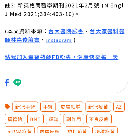
註3: 新英格蘭醫學期刊2021年2月號 (N Engl
J Med 2021;384:403-16)。
(本文資料來源：
台大醫院臉書
、
台大家醫科醫
師林嘉俊臉書
、
)
Instagram
點我加入幸福熟齡FB粉專，健康快樂每一天
新冠手臂
手臂
皮膚紅腫
新冠疫苗
AZ
莫德納
BNT
輝瑞
副作用
不良反應
mRNA疫苗
皮膚反應
施打疫苗
接種疫苗