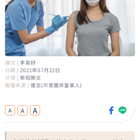
撰文 |
李易紓
日期 |
2021年07月22日
分類 |
新冠肺炎
圖檔來源 |
達志(示意圖非當事人)
A
A
A