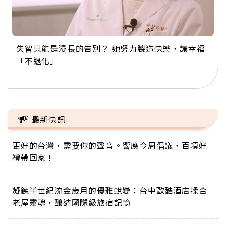
失智只能是漫長的告別？ 她努力製造快樂，讓幸福
來自剛果的巧克力神父 為台灣奉獻36年 「台灣是我
63歲卸矽谷副總、搬回台灣找快樂！「蛋黃哥小
104歲打破金氏世界紀錄 成為全球最年長羽球選
事業巔峰他選擇追夢…黑手阿伯拉小提琴還登上小
「不退化」
的家，我連作夢都講台語！」
丑」走進安養院，逗樂上萬爺奶：退休後才開始真
手，分享長壽的秘密原來是「這個」
巨蛋！連CNN都大讚！
正的人生
最新快訊
更好的台灣，需要你的聲音。響應今周倡議，百項好
禮帶回家！
凝鍊半世紀流金歲月的優雅蛻變：台中歐酷酒店揉合
老屋靈魂，釀造國際級旅宿記憶