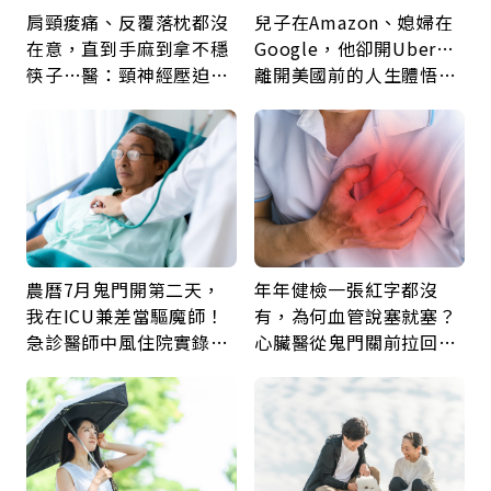
肩頸痠痛、反覆落枕都沒
兒子在Amazon、媳婦在
在意，直到手麻到拿不穩
Google，他卻開Uber…
筷子…醫：頸神經壓迫上
離開美國前的人生體悟：
身，打破固定姿勢才是關
好的壞的都不會永遠
鍵
農曆7月鬼門開第二天，
年年健檢一張紅字都沒
我在ICU兼差當驅魔師！
有，為何血管說塞就塞？
急診醫師中風住院實錄：
心臟醫從鬼門關前拉回病
那些怪物原來叫譫妄
人：會不會心梗要看對數
字