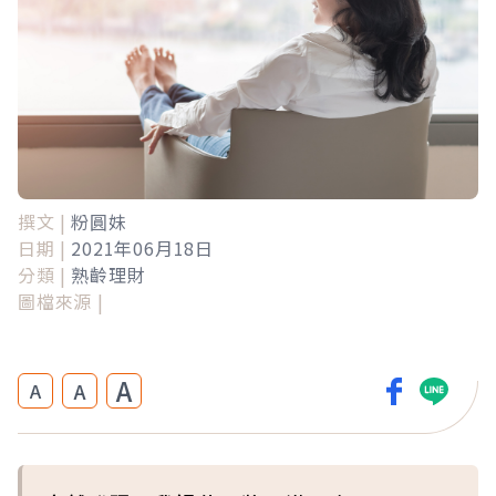
撰文 |
粉圓妹
日期 |
2021年06月18日
分類 |
熟齡理財
圖檔來源 |
A
A
A