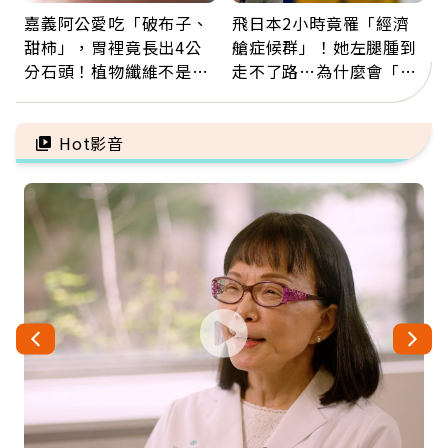
嘉義阿公愛吃「破布子、
飛日本2小時竟罹「經濟
甜柿」，胃裡竟長出4公
艙症候群」！她左腿腫到
分石頭！植物纖維不是吃
走不了路…為什麼會「靜
越多越好，這些水果都上
脈血栓」？醫示警7種人
榜
注意
Hot影音