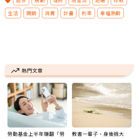
退休
規劃
理財
現金流
記帳
存款
生活
開銷
消費
計畫
利率
幸福熟齡
熱門文章
勞動基金上半年賺翻「勞
教書一輩子、身後捐大