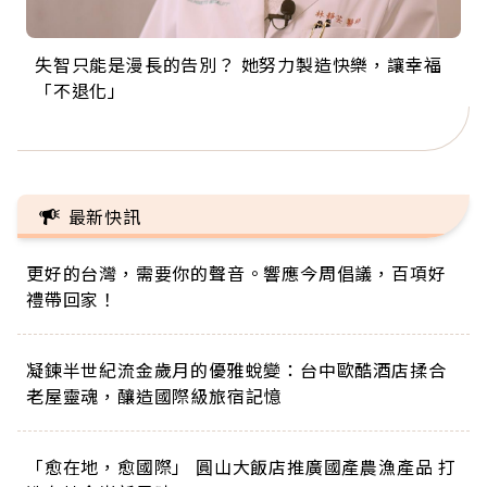
失智只能是漫長的告別？ 她努力製造快樂，讓幸福
來自剛果的巧克力神父 為台灣奉獻36年 「台灣是我
63歲卸矽谷副總、搬回台灣找快樂！「蛋黃哥小
104歲打破金氏世界紀錄 成為全球最年長羽球選
事業巔峰他選擇追夢…黑手阿伯拉小提琴還登上小
「不退化」
的家，我連作夢都講台語！」
丑」走進安養院，逗樂上萬爺奶：退休後才開始真
手，分享長壽的秘密原來是「這個」
巨蛋！連CNN都大讚！
正的人生
最新快訊
更好的台灣，需要你的聲音。響應今周倡議，百項好
禮帶回家！
凝鍊半世紀流金歲月的優雅蛻變：台中歐酷酒店揉合
老屋靈魂，釀造國際級旅宿記憶
「愈在地，愈國際」 圓山大飯店推廣國產農漁產品 打