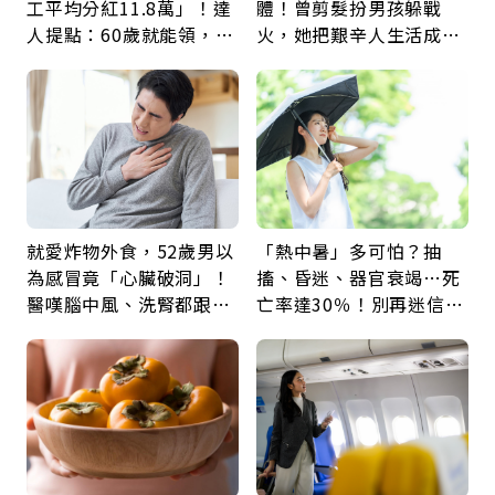
工平均分紅11.8萬」！達
體！曾剪髮扮男孩躲戰
人提點：60歲就能領，重
火，她把艱辛人生活成風
新就業還有隱藏版退休金
景：生命價值在於成為祝
福
就愛炸物外食，52歲男以
「熱中暑」多可怕？抽
為感冒竟「心臟破洞」！
搐、昏迷、器官衰竭…死
醫嘆腦中風、洗腎都跟它
亡率達30％！別再迷信
有關：4警訊是心臟在呼
「擦酒精、吃退燒藥」，
救
5招才能真救命