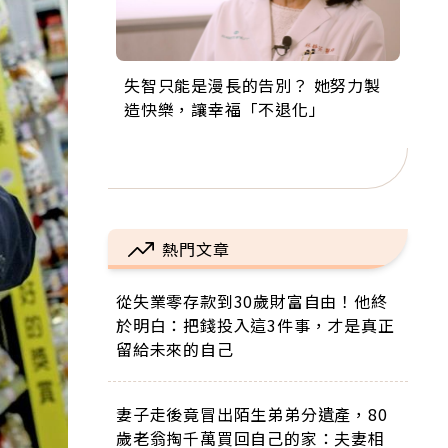
失智只能是漫長的告別？ 她努力製
來自剛果的巧克力神父 為台灣奉獻
63歲卸矽谷副總、搬回台灣找快
104歲打破金氏世界紀錄 成為全球
事業巔峰他選擇追夢…黑手阿伯拉
造快樂，讓幸福「不退化」
36年 「台灣是我的家，我連作夢都
樂！「蛋黃哥小丑」走進安養院，
最年長羽球選手，分享長壽的秘密
小提琴還登上小巨蛋！連CNN都大
講台語！」
逗樂上萬爺奶：退休後才開始真正
原來是「這個」
讚！
的人生
熱門文章
從失業零存款到30歲財富自由！他終
於明白：把錢投入這3件事，才是真正
留給未來的自己
妻子走後竟冒出陌生弟弟分遺產，80
歲老翁掏千萬買回自己的家：夫妻相