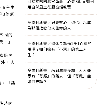
回歸本味的感官革命：心泰 GLin 如何
、6座生
用自然風土征服高端味蕾
是3倍起
今周刊新書／只要有心，你也可以成
為那個改變他人生命的人
不同的
去。」
今周刊新書／退休金準備1千1百萬夠
用嗎？如何擁有「不窮」的第三人
生？
確保民
之外，人
今周刊新書／來到生命盡頭，人人都
想有「尊嚴」的離去！但「尊嚴」能
如何守護？
素，「鐵
花時間