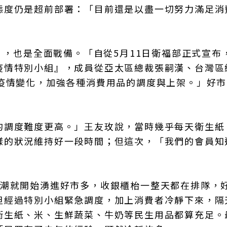
態度仍是超前部署：「目前還是以盡一切努力滿足消
），也是全面戰備。「自從5月11日衛福部正式宣布
疫情特別小組』，成員從亞太區總裁張嗣漢、台灣區
應疫情變化，加強各種消費用品的調度與上架。」好
的調度難度更高。」王友玫說，當時幾乎每天衛生紙
樣的狀況維持好一段時間；但這次，「我們的會員知
人潮就開始湧進好市多，收銀櫃枱一整天都在排隊，
但經過特別小組緊急調度，加上消費者冷靜下來，隔
衛生紙、米、生鮮蔬菜、牛奶等民生用品都算充足。