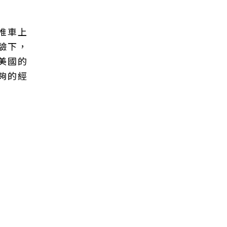
推車上
驗下，
美國的
夠的經