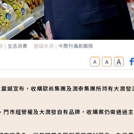
 |
生活消費
圖檔來源 |
今周刊攝影團隊
A
A
A
22週五震撼宣布，收購歐尚集團及潤泰集團所持有大潤發
、門市經營權及大潤發自有品牌，收購案仍需通過主