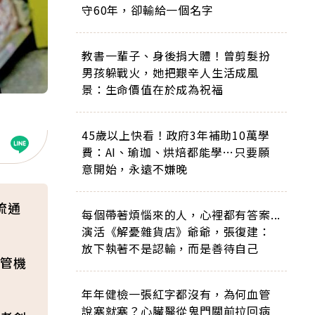
守60年，卻輸給一個名字
教書一輩子、身後捐大體！曾剪髮扮
男孩躲戰火，她把艱辛人生活成風
景：生命價值在於成為祝福
45歲以上快看！政府3年補助10萬學
費：AI、瑜珈、烘焙都能學…只要願
意開始，永遠不嫌晚
流通
每個帶著煩惱來的人，心裡都有答案...
演活《解憂雜貨店》爺爺，張復建：
放下執著不是認輸，而是善待自己
管機
年年健檢一張紅字都沒有，為何血管
說塞就塞？心臟醫從鬼門關前拉回病