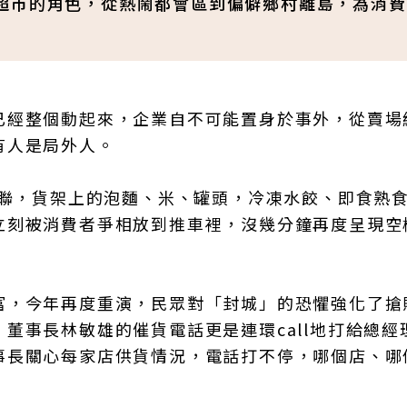
超市的角色，從熱鬧都會區到偏僻鄉村離島，為消費
已經整個動起來，企業自不可能置身於事外，從賣場
有人是局外人。
全聯，貨架上的泡麵、米、罐頭，冷凍水餃、即食熟
立刻被消費者爭相放到推車裡，沒幾分鐘再度呈現空
富，今年再度重演，民眾對「封城」的恐懼強化了搶
董事長林敏雄的催貨電話更是連環call地打給總經
事長關心每家店供貨情況，電話打不停，哪個店、哪