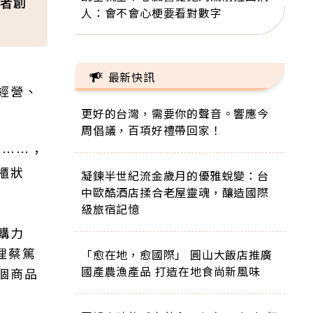
者創
人：會不會心梗要看對數字
最新快訊
經營、
更好的台灣，需要你的聲音。響應今
周倡議，百項好禮帶回家！
食……，
櫃狀
凝鍊半世紀流金歲月的優雅蛻變：台
中歐酷酒店揉合老屋靈魂，釀造國際
級旅宿記憶
購力
理蔡篤
「愈在地，愈國際」 圓山大飯店推廣
國產農漁產品 打造在地食尚新風味
個商品