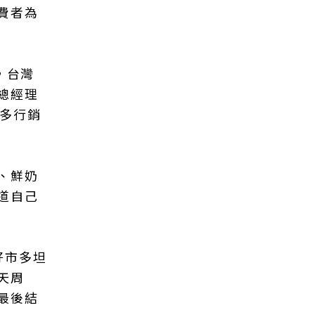
費者為
，台灣
總經理
市多行銷
、鮮奶
道自己
好市多坦
天周
最後結