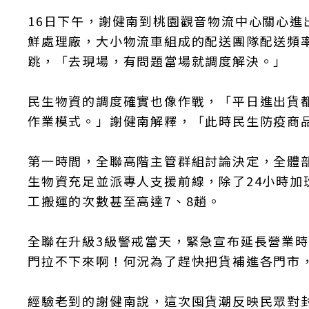
16日下午，謝健南到桃園觀音物流中心關心進
鮮處理廠，大小物流車組成的配送團隊配送頻率
跳，「去現場，有問題當場就調度解決。」
民生物資的調度確實也像作戰，「平日進出貨
作業模式。」謝健南解釋，「此時民生防疫商
第一時間，全聯高階主管群組討論決定，全體
生物資充足並派專人支援前線，除了24小時加
工搬運的次數甚至高達7、8趟。
全聯在升級3級警戒當天，緊急宣布延長營業
門拉不下來啊！何況為了趕快把貨補進各門市
經驗老到的謝健南說，這次囤貨潮反映民眾對