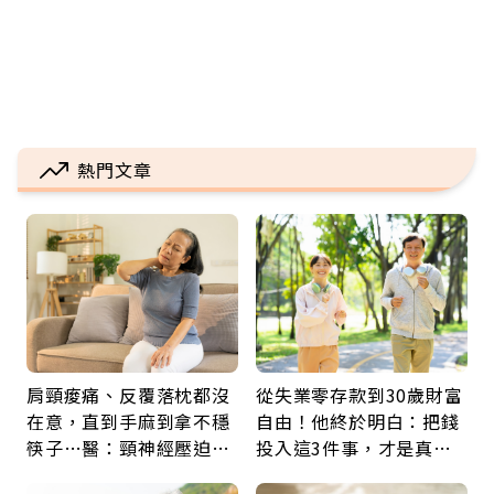
熱門文章
肩頸痠痛、反覆落枕都沒
從失業零存款到30歲財富
在意，直到手麻到拿不穩
自由！他終於明白：把錢
筷子…醫：頸神經壓迫上
投入這3件事，才是真正
身，打破固定姿勢才是關
留給未來的自己