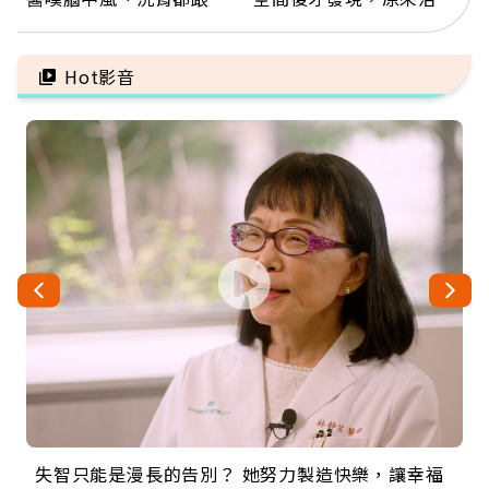
有關：4警訊是心臟在呼
這麼輕鬆也能存錢
救
Hot影音
失智只能是漫長的告別？ 她努力製造快樂，讓幸福
來自剛果的巧克力神父 為台灣奉獻36年 「台灣是我
63歲卸矽谷副總、搬回台灣找快樂！「蛋黃哥小
104歲打破金氏世界紀錄 成為全球最年長羽球選
事業巔峰他選擇追夢…黑手阿伯拉小提琴還登上小