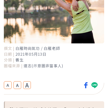
撰文 |
白雁時尚氣功 / 白雁老師
日期 |
2021年05月13日
分類 |
養生
圖檔來源 |
達志(示意圖非當事人)
A
A
A