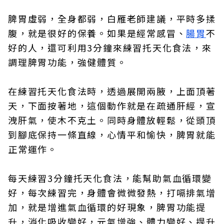
脾胃虛弱，全身都弱，白雁老師建議，平時多揉
腹，就是很好的保養。如果是經常感冒、
腸胃
不
好的人，還可利用3分鐘來練習托天化食法，來
調理脾胃功能，強健體質。
在練習托天化食法時，透過展開兩腋，上面頂著
天，下面按著地，這個動作就是在疏通肝經，宣
洩肝氣，使木不克土。同時身體放輕鬆，從頭頂
到腳底保持一條直線，心情平和愉快，脾胃就能
正常運作。
每天練習3分鐘托天化食法，能幫助氣血循環變
好，每次練習完，身體會微微發熱，打嗝排氣增
加，就是增進氣血循環的好現象，脾胃功能提
升，消化吸收變好，元氣增強、體力變好、提升