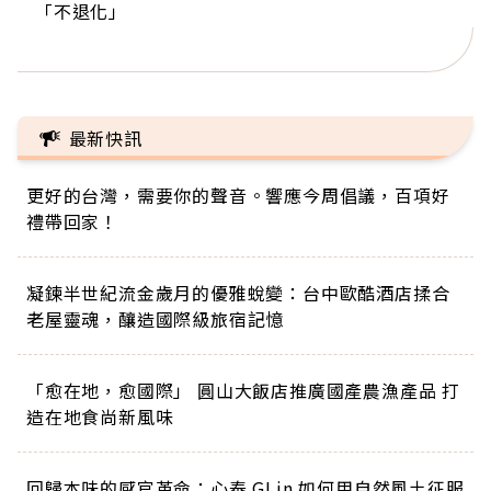
「不退化」
的家，我連作夢都講台語！」
丑」走進安養院，逗樂上萬爺奶：退休後才開始真
手，分享長壽的秘密原來是「這個」
巨蛋！連CNN都大讚！
正的人生
最新快訊
更好的台灣，需要你的聲音。響應今周倡議，百項好
禮帶回家！
凝鍊半世紀流金歲月的優雅蛻變：台中歐酷酒店揉合
老屋靈魂，釀造國際級旅宿記憶
「愈在地，愈國際」 圓山大飯店推廣國產農漁產品 打
造在地食尚新風味
回歸本味的感官革命：心泰 GLin 如何用自然風土征服