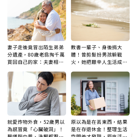
鍵
妻子走後竟冒出陌生弟弟
教書一輩子、身後捐大
分遺產，80歲老翁掏千萬
體！曾剪髮扮男孩躲戰
買回自己的家：夫妻相守
火，她把艱辛人生活成風
60年，卻輸給一個名字
景：生命價值在於成為祝
福
就愛炸物外食，52歲男以
原以為是在丟東西，結果
為感冒竟「心臟破洞」！
是在存退休金！整理生活
醫嘆腦中風、洗腎都跟它
空間後才發現，原來活得