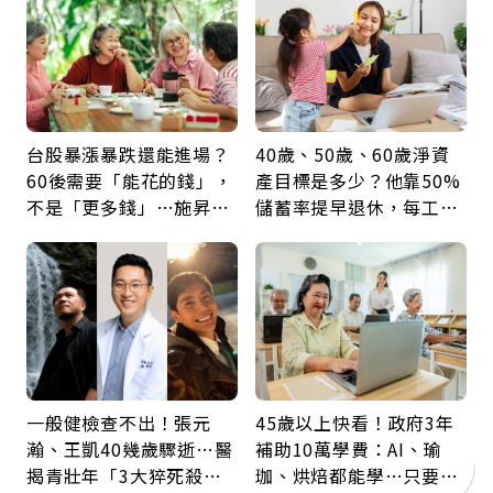
台股暴漲暴跌還能進場？
40歲、50歲、60歲淨資
60後需要「能花的錢」，
產目標是多少？他靠50%
不是「更多錢」…施昇
儲蓄率提早退休，每工作
輝：退休族最適合這種股
1年買下1年自由
票
一般健檢查不出！張元
45歲以上快看！政府3年
瀚、王凱40幾歲驟逝…醫
補助10萬學費：AI、瑜
揭青壯年「3大猝死殺
珈、烘焙都能學…只要願