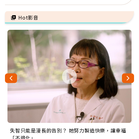
手」：靠2檢查揪出9成地
意開始，永遠不嫌晚
雷
Hot影音
失智只能是漫長的告別？ 她努力製造快樂，讓幸福
來自剛果的巧克力神父 為台灣奉獻36年 「台灣是我
63歲卸矽谷副總、搬回台灣找快樂！「蛋黃哥小
104歲打破金氏世界紀錄 成為全球最年長羽球選
事業巔峰他選擇追夢…黑手阿伯拉小提琴還登上小
「不退化」
的家，我連作夢都講台語！」
丑」走進安養院，逗樂上萬爺奶：退休後才開始真
手，分享長壽的秘密原來是「這個」
巨蛋！連CNN都大讚！