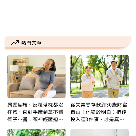
熱門文章
肩頸痠痛、反覆落枕都沒
從失業零存款到30歲財富
在意，直到手麻到拿不穩
自由！他終於明白：把錢
筷子…醫：頸神經壓迫上
投入這3件事，才是真正
身，打破固定姿勢才是關
留給未來的自己
鍵