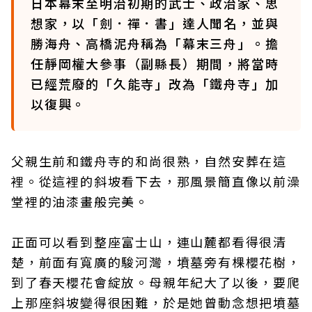
日本幕末至明治初期的武士、政治家、思
想家，以「劍．禪．書」達人聞名，並與
勝海舟、高橋泥舟稱為「幕末三舟」。擔
任靜岡權大參事（副縣長）期間，將當時
已經荒廢的「久能寺」改為「鐵舟寺」加
以復興。
父親生前和鐵舟寺的和尚很熟，自然安葬在這
裡。從這裡的斜坡看下去，那風景簡直像以前澡
堂裡的油漆畫般完美。
正面可以看到整座富士山，連山麓都看得很清
楚，前面有寬廣的駿河灣，墳墓旁有棵櫻花樹，
到了春天櫻花會綻放。母親年紀大了以後，要爬
上那座斜坡變得很困難，於是她曾動念想把墳墓