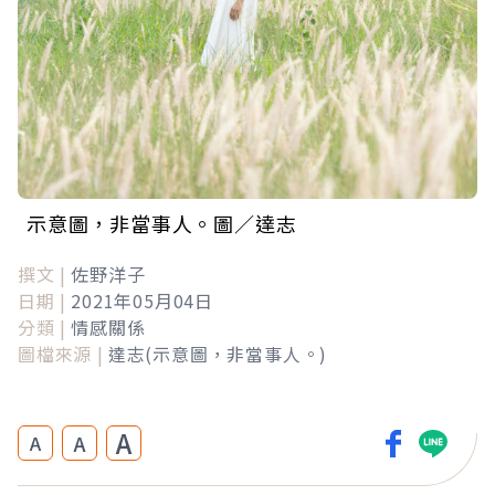
示意圖，非當事人。圖／達志
撰文 |
佐野洋子
日期 |
2021年05月04日
分類 |
情感關係
圖檔來源 |
達志(示意圖，非當事人。)
A
A
A