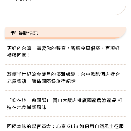
正的人生
最新快訊
更好的台灣，需要你的聲音。響應今周倡議，百項好
禮帶回家！
凝鍊半世紀流金歲月的優雅蛻變：台中歐酷酒店揉合
老屋靈魂，釀造國際級旅宿記憶
「愈在地，愈國際」 圓山大飯店推廣國產農漁產品 打
造在地食尚新風味
回歸本味的感官革命：心泰 GLin 如何用自然風土征服