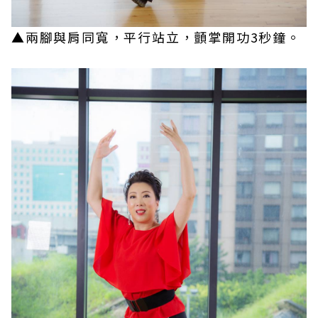
▲兩腳與肩同寬，平行站立，顫掌開功3秒鐘。