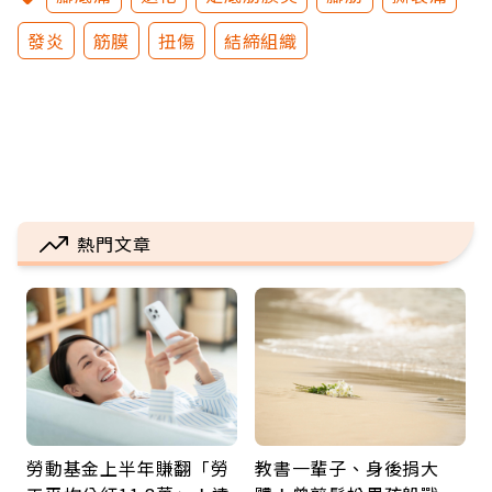
發炎
筋膜
扭傷
結締組織
熱門文章
勞動基金上半年賺翻「勞
教書一輩子、身後捐大