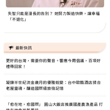
失智只能是漫長的告別？ 她努力製造快樂，讓幸福
來自剛果的巧克力神父 為台灣奉獻36年 「台灣是我
63歲卸矽谷副總、搬回台灣找快樂！「蛋黃哥小
104歲打破金氏世界紀錄 成為全球最年長羽球選
事業巔峰他選擇追夢…黑手阿伯拉小提琴還登上小
「不退化」
的家，我連作夢都講台語！」
丑」走進安養院，逗樂上萬爺奶：退休後才開始真
手，分享長壽的秘密原來是「這個」
巨蛋！連CNN都大讚！
正的人生
最新快訊
更好的台灣，需要你的聲音。響應今周倡議，百項好
禮帶回家！
凝鍊半世紀流金歲月的優雅蛻變：台中歐酷酒店揉合
老屋靈魂，釀造國際級旅宿記憶
「愈在地，愈國際」 圓山大飯店推廣國產農漁產品 打