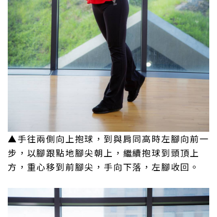
▲手往兩側向上抱球，到與肩同高時左腳向前一
步，以腳跟點地腳尖朝上，繼續抱球到頭頂上
方，重心移到前腳尖，手向下落，左腳收回。