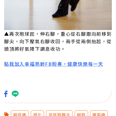
▲再次抱球起，伸右腳，重心從右腳跟向前移到
腳尖，向下壓氣右腳收回，兩手從兩側抬起，從
頭頂將好氣降下調息收功。
點我加入幸福熟齡FB粉專，健康快樂每一天
腳底痛
退化
足底筋膜炎
腳筋
撕裂痛