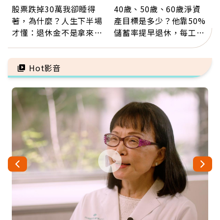
股票跌掉30萬我卻睡得
40歲、50歲、60歲淨資
著，為什麼？人生下半場
產目標是多少？他靠50%
才懂：退休金不是拿來拚
儲蓄率提早退休，每工作
翻倍，投資可以輸，人生
1年買下1年自由
不能賭
Hot影音