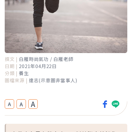
撰文 |
白雁時尚氣功 / 白雁老師
日期 |
2021年04月22日
分類 |
養生
圖檔來源 |
達志(示意圖非當事人)
A
A
A