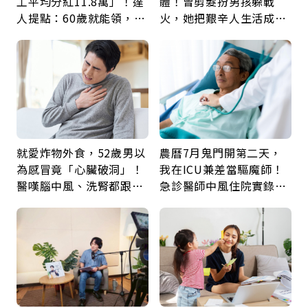
工平均分紅11.8萬」！達
體！曾剪髮扮男孩躲戰
人提點：60歲就能領，重
火，她把艱辛人生活成風
新就業還有隱藏版退休金
景：生命價值在於成為祝
福
就愛炸物外食，52歲男以
農曆7月鬼門開第二天，
為感冒竟「心臟破洞」！
我在ICU兼差當驅魔師！
醫嘆腦中風、洗腎都跟它
急診醫師中風住院實錄：
有關：4警訊是心臟在呼
那些怪物原來叫譫妄
救