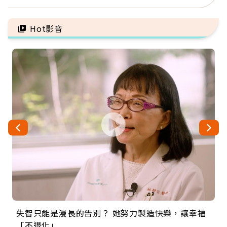
60年，卻輸給一個名字
肺，三高族恐引發全身血
管發炎
Hot影音
失智只能是漫長的告別？ 她努力製造快樂，讓幸福
來自剛果的巧克力神父 為台灣奉獻36年 「台灣是我
63歲卸矽谷副總、搬回台灣找快樂！「蛋黃哥小
104歲打破金氏世界紀錄 成為全球最年長羽球選
事業巔峰他選擇追夢…黑手阿伯拉小提琴還登上小
「不退化」
的家，我連作夢都講台語！」
丑」走進安養院，逗樂上萬爺奶：退休後才開始真
手，分享長壽的秘密原來是「這個」
巨蛋！連CNN都大讚！