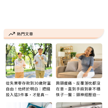
熱門文章
從失業零存款到30歲財富
肩頸痠痛、反覆落枕都沒
自由！他終於明白：把錢
在意，直到手麻到拿不穩
投入這3件事，才是真正
筷子…醫：頸神經壓迫上
留給未來的自己
身，打破固定姿勢才是關
鍵