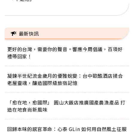
正的人生
最新快訊
更好的台灣，需要你的聲音。響應今周倡議，百項好
禮帶回家！
凝鍊半世紀流金歲月的優雅蛻變：台中歐酷酒店揉合
老屋靈魂，釀造國際級旅宿記憶
「愈在地，愈國際」 圓山大飯店推廣國產農漁產品 打
造在地食尚新風味
回歸本味的感官革命：心泰 GLin 如何用自然風土征服