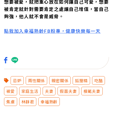
想要被愛，就把重心放在如何讓自己可愛，想要
被肯定就針對需要肯定之處讓自己增值，當自己
夠強，他人就不會是威脅。
點我加入幸福熟齡FB粉專，健康快樂每一天
忌妒
兩性關係
親密關係
狐狸精
吃醋
被愛
家庭生活
夫妻
假面夫妻
模範夫妻
焦慮
林靜君
幸福熟齡