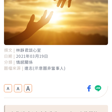
撰文 |
林靜君談心室
日期 |
2021年03月19日
分類 |
情感關係
圖檔來源 |
達志(示意圖非當事人)
A
A
A