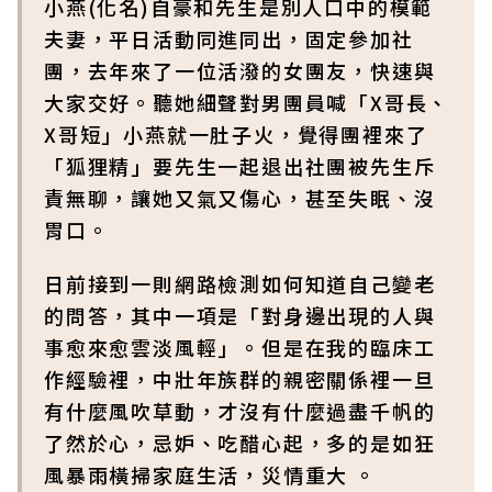
小燕(化名)自豪和先生是別人口中的模範
夫妻，平日活動同進同出，固定參加社
團，去年來了一位活潑的女團友，快速與
大家交好。聽她細聲對男團員喊「X哥長、
X哥短」小燕就一肚子火，覺得團裡來了
「狐狸精」要先生一起退出社團被先生斥
責無聊，讓她又氣又傷心，甚至失眠、沒
胃口。
日前接到一則網路檢測如何知道自己變老
的問答，其中一項是「對身邊出現的人與
事愈來愈雲淡風輕」。但是在我的臨床工
作經驗裡，中壯年族群的親密關係裡一旦
有什麼風吹草動，才沒有什麼過盡千帆的
了然於心，忌妒、吃醋心起，多的是如狂
風暴雨橫掃家庭生活，災情重大 。