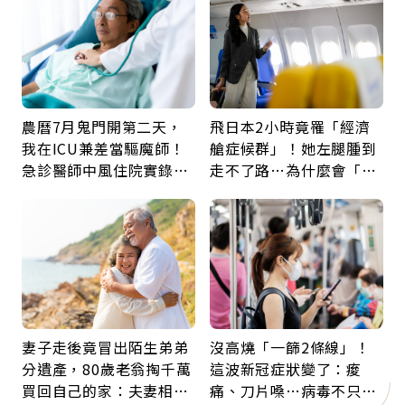
農曆7月鬼門開第二天，
飛日本2小時竟罹「經濟
我在ICU兼差當驅魔師！
艙症候群」！她左腿腫到
急診醫師中風住院實錄：
走不了路…為什麼會「靜
那些怪物原來叫譫妄
脈血栓」？醫示警7種人
注意
妻子走後竟冒出陌生弟弟
沒高燒「一篩2條線」！
分遺產，80歲老翁掏千萬
這波新冠症狀變了：痠
買回自己的家：夫妻相守
痛、刀片嗓…病毒不只攻