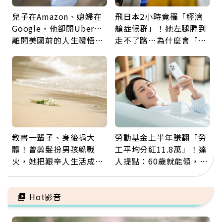
兒子在Amazon、媳婦在
飛日本2小時竟罹「經濟
Google，他卻開Uber…
艙症候群」！她左腿腫到
離開美國前的人生體悟：
走不了路…為什麼會「靜
好的壞的都不會永遠
脈血栓」？醫示警7種人
注意
教書一輩子、身後捐大
勞動基金上半年賺翻「勞
體！曾剪髮扮男孩躲戰
工平均分紅11.8萬」！達
火，她把艱辛人生活成風
人提點：60歲就能領，重
景：生命價值在於成為祝
新就業還有隱藏版退休金
福
Hot影音