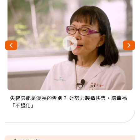
失智只能是漫長的告別？ 她努力製造快樂，讓幸福
來自剛果的巧克力神父 為台灣奉獻36年 「台灣是我
63歲卸矽谷副總、搬回台灣找快樂！「蛋黃哥小
104歲打破金氏世界紀錄 成為全球最年長羽球選
事業巔峰他選擇追夢…黑手阿伯拉小提琴還登上小
「不退化」
的家，我連作夢都講台語！」
丑」走進安養院，逗樂上萬爺奶：退休後才開始真
手，分享長壽的秘密原來是「這個」
巨蛋！連CNN都大讚！
正的人生