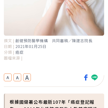
撰文 |
創健預防醫學機構 共同審稿／陳建志院長
日期 |
2021年01月25日
分類 |
癌症
圖檔來源 |
A
A
A
根據國健署公布最新107年「癌症登記報