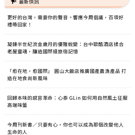
最新快訊
更好的台灣，需要你的聲音。響應今周倡議，百項好
禮帶回家！
凝鍊半世紀流金歲月的優雅蛻變：台中歐酷酒店揉合
老屋靈魂，釀造國際級旅宿記憶
「愈在地，愈國際」 圓山大飯店推廣國產農漁產品 打
造在地食尚新風味
回歸本味的感官革命：心泰 GLin 如何用自然風土征服
高端味蕾
今周刊新書／只要有心，你也可以成為那個改變他人
生命的人