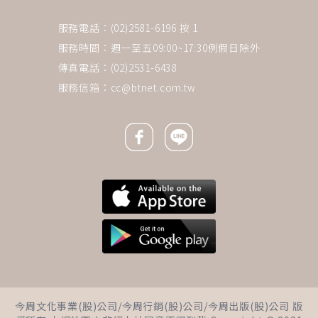
服務電話：(02)2581-6196 按 1
服務時間：週一至五09:00~17:30例假日除外
傳真電話：(02)2531-6438
服務信箱：
cc@btnet.com.tw
Facebook icon
Line icon
下一則 ＋
從「慢性疲勞」到癌細胞侵腦僅
今周文化事業(股)公司/今周行銷(股)公司/今周出版(股)公司 版
2個月！56歲前主播淋巴癌逝…