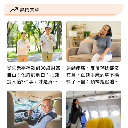
熱門文章
從失業零存款到30歲財富
肩頸痠痛、反覆落枕都沒
自由！他終於明白：把錢
在意，直到手麻到拿不穩
投入這3件事，才是真正
筷子…醫：頸神經壓迫上
留給未來的自己
身，打破固定姿勢才是關
鍵