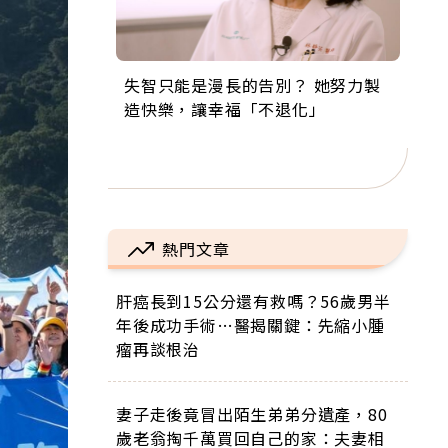
失智只能是漫長的告別？ 她努力製
來自剛果的巧克力神父 為台灣奉獻
63歲卸矽谷副總、搬回台灣找快
104歲打破金氏世界紀錄 成為全球
事業巔峰他選擇追夢…黑手阿伯拉
造快樂，讓幸福「不退化」
36年 「台灣是我的家，我連作夢都
樂！「蛋黃哥小丑」走進安養院，
最年長羽球選手，分享長壽的秘密
小提琴還登上小巨蛋！連CNN都大
講台語！」
逗樂上萬爺奶：退休後才開始真正
原來是「這個」
讚！
的人生
熱門文章
肝癌長到15公分還有救嗎？56歲男半
年後成功手術…醫揭關鍵：先縮小腫
瘤再談根治
妻子走後竟冒出陌生弟弟分遺產，80
歲老翁掏千萬買回自己的家：夫妻相