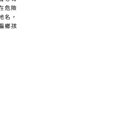
在危險
地名，
偏鄉孩