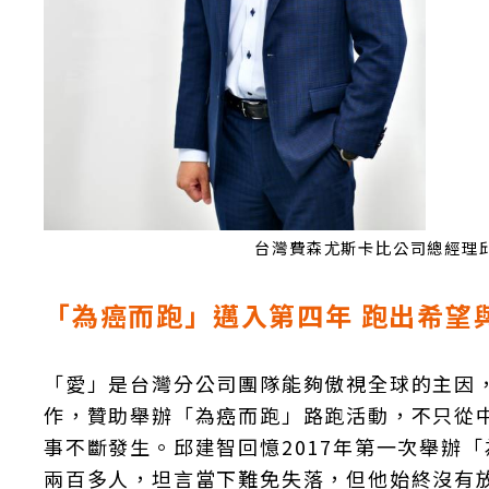
台灣費森尤斯卡比公司總經理
「為癌而跑」邁入第四年 跑出希望
「愛」是台灣分公司團隊能夠傲視全球的主因
作，贊助舉辦「為癌而跑」路跑活動，不只從
事不斷發生。邱建智回憶2017年第一次舉辦
兩百多人，坦言當下難免失落，但他始終沒有