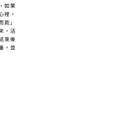
，如果
心裡，
而跑」
來，活
結束後
量，並