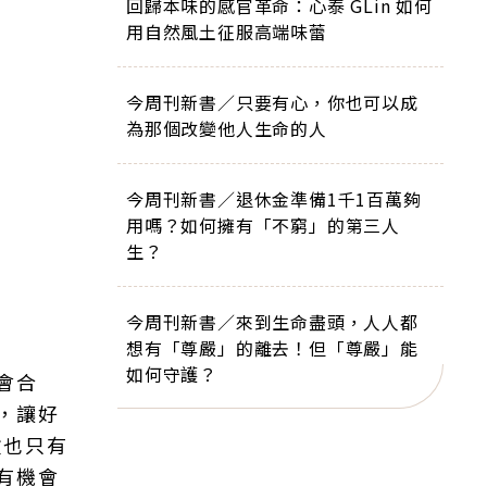
回歸本味的感官革命：心泰 GLin 如何
用自然風土征服高端味蕾
今周刊新書／只要有心，你也可以成
為那個改變他人生命的人
今周刊新書／退休金準備1千1百萬夠
用嗎？如何擁有「不窮」的第三人
生？
今周刊新書／來到生命盡頭，人人都
想有「尊嚴」的離去！但「尊嚴」能
如何守護？
會合
，讓好
數也只有
有機會