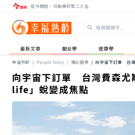
從今開始，勾勒美好第二人生
最新文章
靚女學
健康學
幸福熟齡
/
People Story
/
精彩圓夢
/
向宇宙下訂單 台灣費森
向宇宙下訂單 台灣費森尤斯卡
life」蛻變成焦點