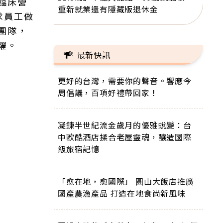
臨床營
重新就業還有隱藏版退休金
要求員工做
團隊，
耀。
最新快訊
更好的台灣，需要你的聲音。響應今
周倡議，百項好禮帶回家！
凝鍊半世紀流金歲月的優雅蛻變：台
中歐酷酒店揉合老屋靈魂，釀造國際
級旅宿記憶
「愈在地，愈國際」 圓山大飯店推廣
國產農漁產品 打造在地食尚新風味