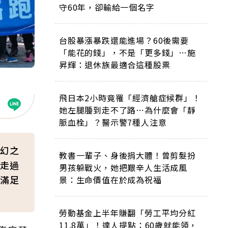
守60年，卻輸給一個名字
台股暴漲暴跌還能進場？60後需要
「能花的錢」，不是「更多錢」…施
昇輝：退休族最適合這種股票
飛日本2小時竟罹「經濟艙症候群」！
她左腿腫到走不了路…為什麼會「靜
脈血栓」？醫示警7種人注意
幻之
教書一輩子、身後捐大體！曾剪髮扮
走過
男孩躲戰火，她把艱辛人生活成風
滿足
景：生命價值在於成為祝福
勞動基金上半年賺翻「勞工平均分紅
11.8萬」！達人提點：60歲就能領，