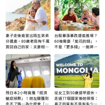
鍵
妻子走後竟冒出陌生弟弟
台股暴漲暴跌還能進場？
分遺產，80歲老翁掏千萬
60後需要「能花的錢」，
買回自己的家：夫妻相守
不是「更多錢」…施昇
60年，卻輸給一個名字
輝：退休族最適合這種股
票
飛日本2小時竟罹「經濟
從女工到50歲提早退休、
艙症候群」！她左腿腫到
走過77個國家後她領悟：
走不了路…為什麼會「靜
真正的富有不是有多少