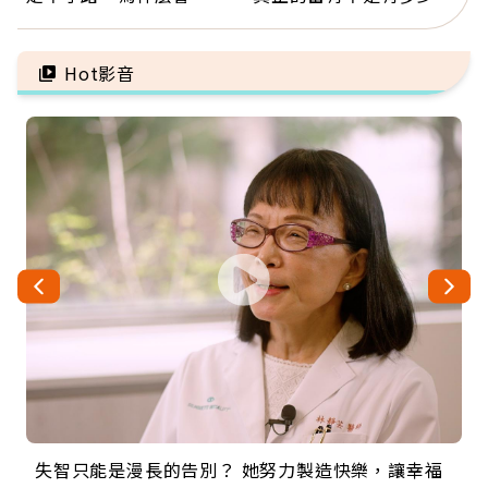
脈血栓」？醫示警7種人
錢，而是擁有選擇人生的
注意
自由
Hot影音
失智只能是漫長的告別？ 她努力製造快樂，讓幸福
來自剛果的巧克力神父 為台灣奉獻36年 「台灣是我
63歲卸矽谷副總、搬回台灣找快樂！「蛋黃哥小
104歲打破金氏世界紀錄 成為全球最年長羽球選
事業巔峰他選擇追夢…黑手阿伯拉小提琴還登上小