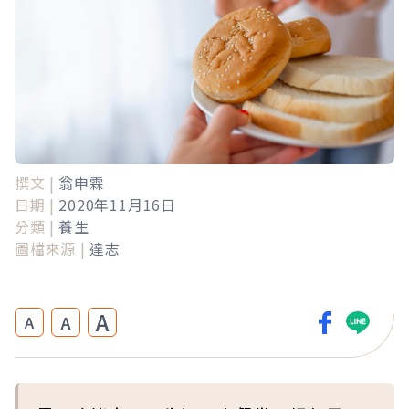
撰文 |
翁申霖
日期 |
2020年11月16日
分類 |
養生
圖檔來源 |
達志
A
A
A