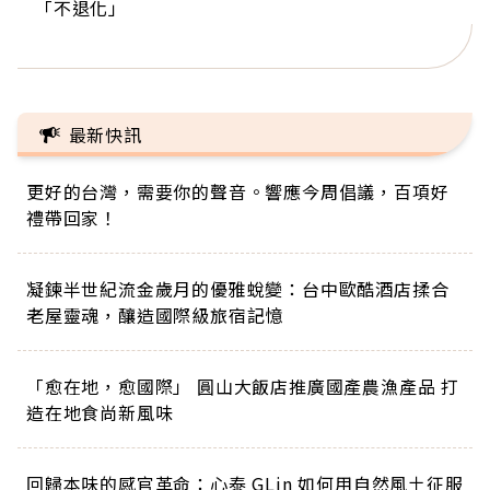
「不退化」
的家，我連作夢都講台語！」
丑」走進安養院，逗樂上萬爺奶：退休後才開始真
手，分享長壽的秘密原來是「這個」
巨蛋！連CNN都大讚！
正的人生
最新快訊
更好的台灣，需要你的聲音。響應今周倡議，百項好
禮帶回家！
凝鍊半世紀流金歲月的優雅蛻變：台中歐酷酒店揉合
老屋靈魂，釀造國際級旅宿記憶
「愈在地，愈國際」 圓山大飯店推廣國產農漁產品 打
造在地食尚新風味
回歸本味的感官革命：心泰 GLin 如何用自然風土征服