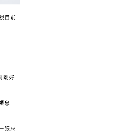
是說目前
前剛好
領息
一張來