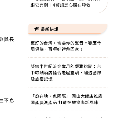
跟它有關：4警訊是心臟在呼救
最新快訊
參與長
更好的台灣，需要你的聲音。響應今
周倡議，百項好禮帶回家！
凝鍊半世紀流金歲月的優雅蛻變：台
中歐酷酒店揉合老屋靈魂，釀造國際
級旅宿記憶
「愈在地，愈國際」 圓山大飯店推廣
生不息
國產農漁產品 打造在地食尚新風味