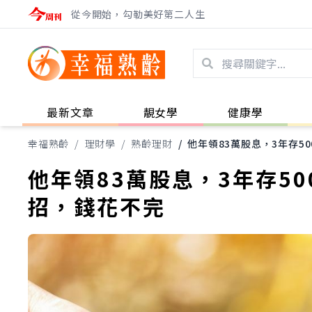
從今開始，勾勒美好第二人生
最新文章
靚女學
健康學
幸福熟齡
/
理財學
/
熟齡理財
/
他年領83萬股息，3年存
他年領83萬股息，3年存5
招，錢花不完