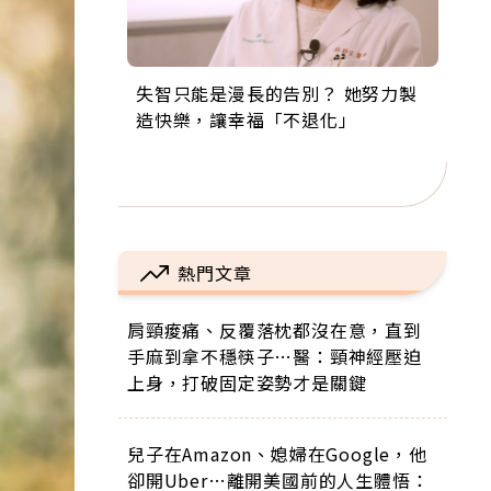
失智只能是漫長的告別？ 她努力製
來自剛果的巧克力神父 為台灣奉獻
63歲卸矽谷副總、搬回台灣找快
104歲打破金氏世界紀錄 成為全球
事業巔峰他選擇追夢…黑手阿伯拉
造快樂，讓幸福「不退化」
36年 「台灣是我的家，我連作夢都
樂！「蛋黃哥小丑」走進安養院，
最年長羽球選手，分享長壽的秘密
小提琴還登上小巨蛋！連CNN都大
講台語！」
逗樂上萬爺奶：退休後才開始真正
原來是「這個」
讚！
的人生
熱門文章
肩頸痠痛、反覆落枕都沒在意，直到
手麻到拿不穩筷子…醫：頸神經壓迫
上身，打破固定姿勢才是關鍵
兒子在Amazon、媳婦在Google，他
卻開Uber…離開美國前的人生體悟：