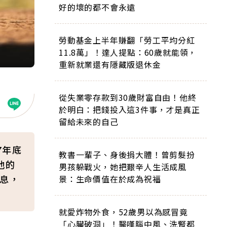
好的壞的都不會永遠
勞動基金上半年賺翻「勞工平均分紅
11.8萬」！達人提點：60歲就能領，
重新就業還有隱藏版退休金
從失業零存款到30歲財富自由！他終
於明白：把錢投入這3件事，才是真正
留給未來的自己
7年底
教書一輩子、身後捐大體！曾剪髮扮
他的
男孩躲戰火，她把艱辛人生活成風
股息，
景：生命價值在於成為祝福
就愛炸物外食，52歲男以為感冒竟
「心臟破洞」！醫嘆腦中風、洗腎都