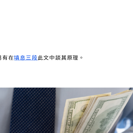
另有在
填息三段
此文中談其原理。
。