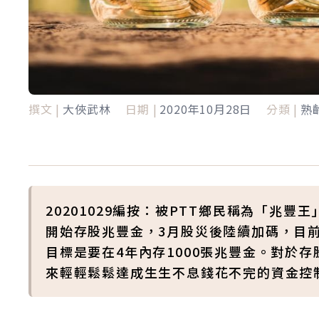
撰文 |
大俠武林
日期 |
2020年10月28日
分類 |
熟
20201029編按：被PTT鄉民稱為「兆
開始存股兆豐金，3月股災後陸續加碼，目前
目標是要在4年內存1000張兆豐金。對於
來輕輕鬆鬆達成生生不息錢花不完的資金控