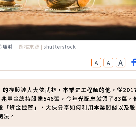
齡理財
圖檔來源 |
shutterstock
A
A
A
豐王」的存股達人大俠武林，本業是工程師的他，從201
兆豐金總持股達546張，今年光配息就領了83萬，
存股「資金控管」，大俠分享如何利用本業閒錢以及
制法。