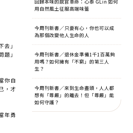
回歸本味的感官革命：心泰 GLin 如何
用自然風土征服高端味蕾
今周刊新書／只要有心，你也可以成
為那個改變他人生命的人
下去」
問題」
今周刊新書／退休金準備1千1百萬夠
用嗎？如何擁有「不窮」的第三人
生？
當你自
今周刊新書／來到生命盡頭，人人都
己，才
想有「尊嚴」的離去！但「尊嚴」能
如何守護？
當年勇