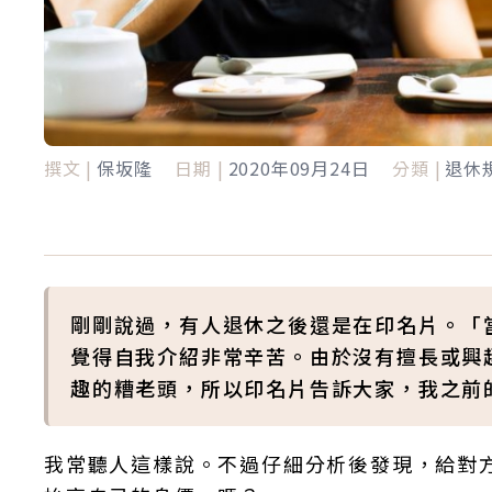
撰文 |
保坂隆
日期 |
2020年09月24日
分類 |
退休
剛剛說過，有人退休之後還是在印名片。「
覺得自我介紹非常辛苦。由於沒有擅長或興
趣的糟老頭，所以印名片告訴大家，我之前
我常聽人這樣說。不過仔細分析後發現，給對