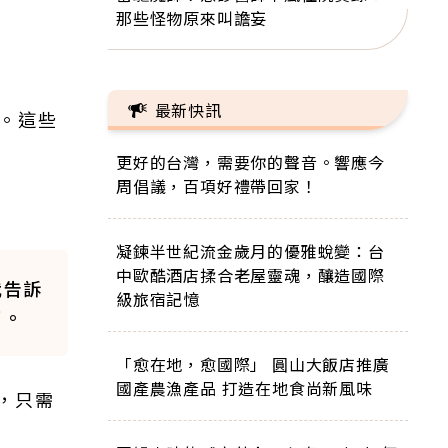
那些怪物原來叫譫妄
最新快訊
。這些
更好的台灣，需要你的聲音。響應今
周倡議，百項好禮帶回家！
凝鍊半世紀流金歲月的優雅蛻變：台
中歐酷酒店揉合老屋靈魂，釀造國際
我告訴
級旅宿記憶
了。
「愈在地，愈國際」 圓山大飯店推廣
國產農漁產品 打造在地食尚新風味
，只需