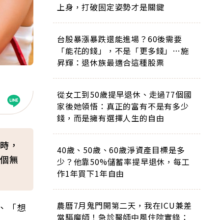
上身，打破固定姿勢才是關鍵
台股暴漲暴跌還能進場？60後需要
「能花的錢」，不是「更多錢」…施
昇輝：退休族最適合這種股票
從女工到50歲提早退休、走過77個國
家後她領悟：真正的富有不是有多少
錢，而是擁有選擇人生的自由
時，
40歲、50歲、60歲淨資產目標是多
個無
少？他靠50%儲蓄率提早退休，每工
作1年買下1年自由
農曆7月鬼門開第二天，我在ICU兼差
、「想
當驅魔師！急診醫師中風住院實錄：