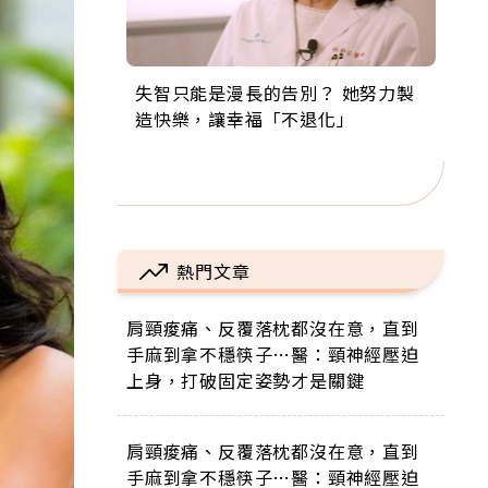
失智只能是漫長的告別？ 她努力製
來自剛果的巧克力神父 為台灣奉獻
63歲卸矽谷副總、搬回台灣找快
104歲打破金氏世界紀錄 成為全球
事業巔峰他選擇追夢…黑手阿伯拉
造快樂，讓幸福「不退化」
36年 「台灣是我的家，我連作夢都
樂！「蛋黃哥小丑」走進安養院，
最年長羽球選手，分享長壽的秘密
小提琴還登上小巨蛋！連CNN都大
講台語！」
逗樂上萬爺奶：退休後才開始真正
原來是「這個」
讚！
的人生
熱門文章
肩頸痠痛、反覆落枕都沒在意，直到
手麻到拿不穩筷子…醫：頸神經壓迫
上身，打破固定姿勢才是關鍵
肩頸痠痛、反覆落枕都沒在意，直到
手麻到拿不穩筷子…醫：頸神經壓迫