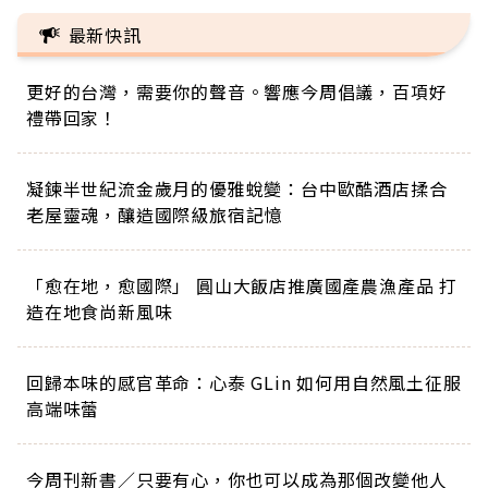
最新快訊
更好的台灣，需要你的聲音。響應今周倡議，百項好
禮帶回家！
凝鍊半世紀流金歲月的優雅蛻變：台中歐酷酒店揉合
老屋靈魂，釀造國際級旅宿記憶
「愈在地，愈國際」 圓山大飯店推廣國產農漁產品 打
造在地食尚新風味
回歸本味的感官革命：心泰 GLin 如何用自然風土征服
高端味蕾
今周刊新書／只要有心，你也可以成為那個改變他人