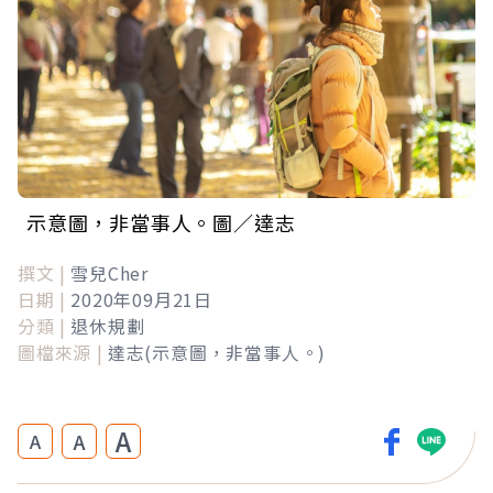
示意圖，非當事人。圖／達志
撰文 |
雪兒Cher
日期 |
2020年09月21日
分類 |
退休規劃
圖檔來源 |
達志(示意圖，非當事人。)
A
A
A