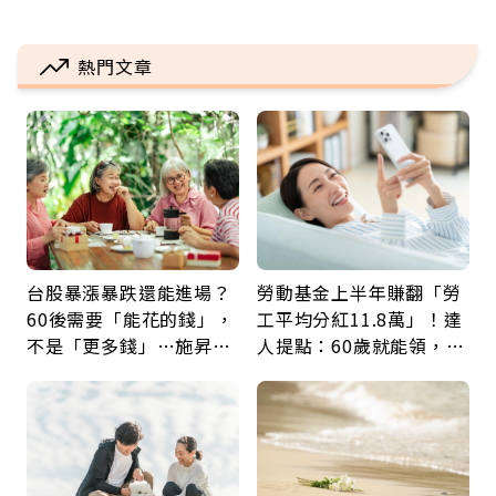
熱門文章
台股暴漲暴跌還能進場？
勞動基金上半年賺翻「勞
60後需要「能花的錢」，
工平均分紅11.8萬」！達
不是「更多錢」…施昇
人提點：60歲就能領，重
輝：退休族最適合這種股
新就業還有隱藏版退休金
票