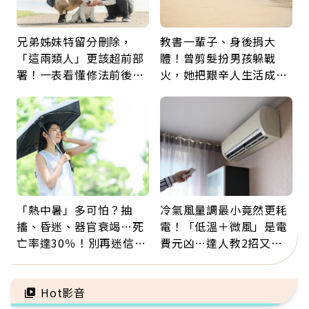
兄弟姊妹特留分刪除，
教書一輩子、身後捐大
「這兩類人」更該超前部
體！曾剪髮扮男孩躲戰
署！一表看懂修法前後差
火，她把艱辛人生活成風
異：沒留遺囑手足反而分
景：生命價值在於成為祝
更多
福
「熱中暑」多可怕？抽
冷氣風量調最小竟然更耗
搐、昏迷、器官衰竭…死
電！「低溫＋微風」是電
亡率達30％！別再迷信
費元凶…達人教2招又涼
「擦酒精、吃退燒藥」，
又省電
5招才能真救命
Hot影音