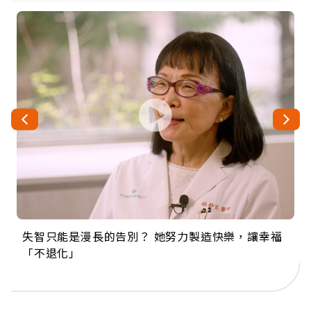
失智只能是漫長的告別？ 她努力製造快樂，讓幸福
來自剛果的巧克力神父 為台灣奉獻36年 「台灣是我
63歲卸矽谷副總、搬回台灣找快樂！「蛋黃哥小
104歲打破金氏世界紀錄 成為全球最年長羽球選
事業巔峰他選擇追夢…黑手阿伯拉小提琴還登上小
「不退化」
的家，我連作夢都講台語！」
丑」走進安養院，逗樂上萬爺奶：退休後才開始真
手，分享長壽的秘密原來是「這個」
巨蛋！連CNN都大讚！
正的人生