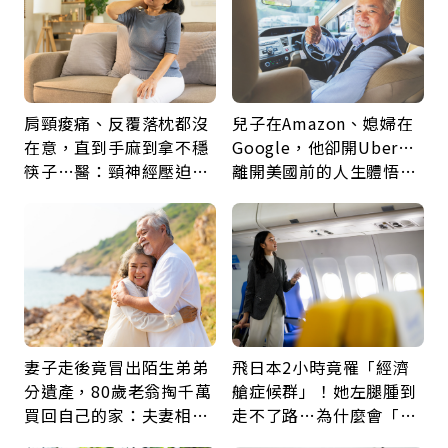
肩頸痠痛、反覆落枕都沒
兒子在Amazon、媳婦在
在意，直到手麻到拿不穩
Google，他卻開Uber…
筷子…醫：頸神經壓迫上
離開美國前的人生體悟：
身，打破固定姿勢才是關
好的壞的都不會永遠
鍵
妻子走後竟冒出陌生弟弟
飛日本2小時竟罹「經濟
分遺產，80歲老翁掏千萬
艙症候群」！她左腿腫到
買回自己的家：夫妻相守
走不了路…為什麼會「靜
60年，卻輸給一個名字
脈血栓」？醫示警7種人