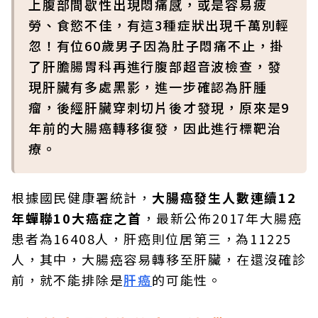
上腹部間歇性出現悶痛感，或是容易疲
勞、食慾不佳，有這3種症狀出現千萬別輕
忽！有位60歲男子因為肚子悶痛不止，掛
了肝膽腸胃科再進行腹部超音波檢查，發
現肝臟有多處黑影，進一步確認為肝腫
瘤，後經肝臟穿刺切片後才發現，原來是9
年前的大腸癌轉移復發，因此進行標靶治
療。
根據國民健康署統計，
大腸癌發生人數連續12
年蟬聯10大癌症之首
，最新公佈2017年大腸癌
患者為16408人，肝癌則位居第三，為11225
人，其中，大腸癌容易轉移至肝臟，在還沒確診
前，就不能排除是
肝癌
的可能性。