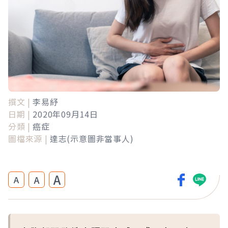
撰文 |
李易紓
日期 |
2020年09月14日
分類 |
癌症
圖檔來源 |
達志(示意圖非當事人)
A
A
A