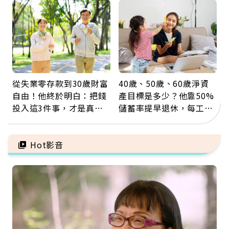
注意
從失業零存款到30歲財富
40歲、50歲、60歲淨資
自由！他終於明白：把錢
產目標是多少？他靠50%
投入這3件事，才是真正
儲蓄率提早退休，每工作
留給未來的自己
1年買下1年自由
Hot影音