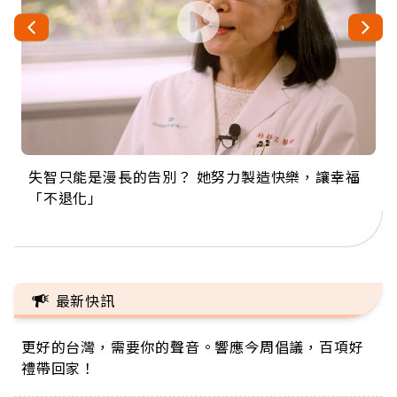
失智只能是漫長的告別？ 她努力製造快樂，讓幸福
來自剛果的巧克力神父 為台灣奉獻36年 「台灣是我
63歲卸矽谷副總、搬回台灣找快樂！「蛋黃哥小
104歲打破金氏世界紀錄 成為全球最年長羽球選
事業巔峰他選擇追夢…黑手阿伯拉小提琴還登上小
「不退化」
的家，我連作夢都講台語！」
丑」走進安養院，逗樂上萬爺奶：退休後才開始真
手，分享長壽的秘密原來是「這個」
巨蛋！連CNN都大讚！
正的人生
最新快訊
更好的台灣，需要你的聲音。響應今周倡議，百項好
禮帶回家！