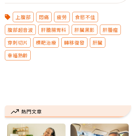
上腹部
悶痛
疲勞
食慾不佳
腹部超音波
肝膽腸胃科
肝臟黑影
肝腫瘤
穿刺切片
標靶治療
轉移復發
肝臟
幸福熟齡
熱門文章