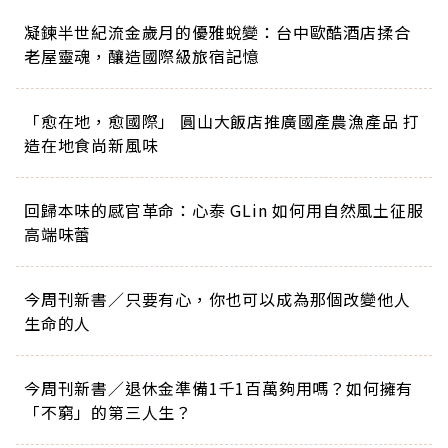
凝鍊半世紀流金歲月的優雅蛻變：台中歐酷酒店揉合
老屋靈魂，釀造國際級旅宿記憶
「愈在地，愈國際」 圓山大飯店推廣國產農漁產品 打
造在地食尚新風味
回歸本味的感官革命：心泰 GLin 如何用自然風土征服
高端味蕾
今周刊新書／只要有心，你也可以成為那個改變他人
生命的人
今周刊新書／退休金準備1千1百萬夠用嗎？如何擁有
「不窮」的第三人生？