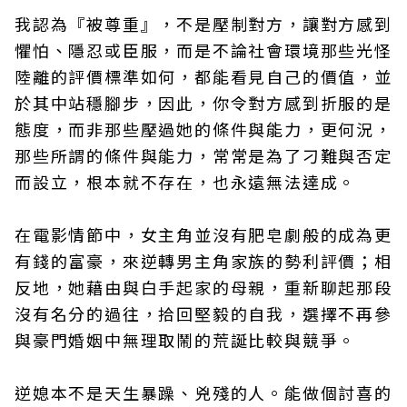
我認為『被尊重』，不是壓制對方，讓對方感到
懼怕、隱忍或臣服，而是不論社會環境那些光怪
陸離的評價標準如何，都能看見自己的價值，並
於其中站穩腳步，因此，你令對方感到折服的是
態度，而非那些壓過她的條件與能力，更何況，
那些所謂的條件與能力，常常是為了刁難與否定
而設立，根本就不存在，也永遠無法達成。
在電影情節中，女主角並沒有肥皂劇般的成為更
有錢的富豪，來逆轉男主角家族的勢利評價；相
反地，她藉由與白手起家的母親，重新聊起那段
沒有名分的過往，拾回堅毅的自我，選擇不再參
與豪門婚姻中無理取鬧的荒誕比較與競爭。
逆媳本不是天生暴躁、兇殘的人。能做個討喜的