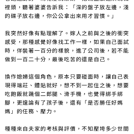
裡頭，聽著婆婆告訴我：「深的盤子放左邊，淺
的碟子放右邊，你公公拿出來用才習慣。」
我突然好像有點理解了。嫁人之前與之後的衝突
感受，那種感覺好像找工作一樣，如果自己面試
時，佯裝著一百分的樣貌，進了公司後，若不能
做到一百二十分，最後吃苦的還是自己。
換作媳婦這個角色，原本只要碰面時，讓自己表
現得端莊、體貼就好，想不到一起住之後，想要
吃飽飯就蹺個二郎腿、滑手機，也覺得綁手綁
腳，更遑論有了孩子後，還有「是否勝任好媽
媽」的任務、壓力。
種種來自夫家的考核與評價，不知壓垮多少世間