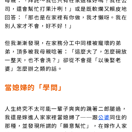
母親：「拜託～我也只有在家這樣好嗎？我在公
司，還會幫忙打果汁咧！」或是既軟爛又賴皮地
回答：「那也是在家裡有你做，我才懶呀。我在
別人家才不會，好不好！」
但我漸漸發現，在家務分工中同樣被寵壞的弟
弟，頂多被我母親唸著：「這麼大了，怎麼碗放
一整天，也不會洗？」卻從不會提「以後娶老
婆」怎麼辦之類的話。
當媳婦的「學問」
人生終究不太可能一輩子爽爽的蹺著二郎腿過，
我還是嫁進人家家裡當媳婦了──跟
公婆
同住的
那種，並發現所謂的「願意幫忙」，在嫁作人家