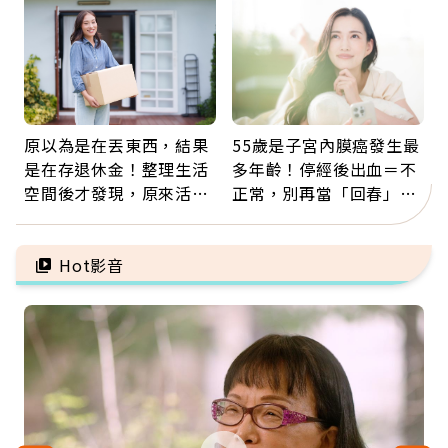
原以為是在丟東西，結果
55歲是子宮內膜癌發生最
是在存退休金！整理生活
多年齡！停經後出血＝不
空間後才發現，原來活得
正常，別再當「回春」…
這麼輕鬆也能存錢
每年3檢查保命：早期治
癒率達9成5
Hot影音