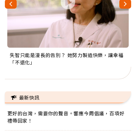
失智只能是漫長的告別？ 她努力製造快樂，讓幸福
來自剛果的巧克力神父 為台灣奉獻36年 「台灣是我
63歲卸矽谷副總、搬回台灣找快樂！「蛋黃哥小
104歲打破金氏世界紀錄 成為全球最年長羽球選
事業巔峰他選擇追夢…黑手阿伯拉小提琴還登上小
「不退化」
的家，我連作夢都講台語！」
丑」走進安養院，逗樂上萬爺奶：退休後才開始真
手，分享長壽的秘密原來是「這個」
巨蛋！連CNN都大讚！
正的人生
最新快訊
更好的台灣，需要你的聲音。響應今周倡議，百項好
禮帶回家！