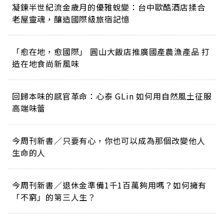
凝鍊半世紀流金歲月的優雅蛻變：台中歐酷酒店揉合
老屋靈魂，釀造國際級旅宿記憶
「愈在地，愈國際」 圓山大飯店推廣國產農漁產品 打
造在地食尚新風味
回歸本味的感官革命：心泰 GLin 如何用自然風土征服
高端味蕾
今周刊新書／只要有心，你也可以成為那個改變他人
生命的人
今周刊新書／退休金準備1千1百萬夠用嗎？如何擁有
「不窮」的第三人生？