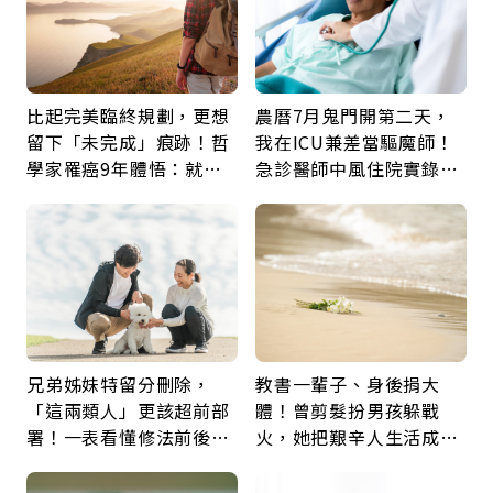
比起完美臨終規劃，更想
農曆7月鬼門開第二天，
留下「未完成」痕跡！哲
我在ICU兼差當驅魔師！
學家罹癌9年體悟：就算
急診醫師中風住院實錄：
給人添麻煩，我仍想與明
那些怪物原來叫譫妄
天相遇
兄弟姊妹特留分刪除，
教書一輩子、身後捐大
「這兩類人」更該超前部
體！曾剪髮扮男孩躲戰
署！一表看懂修法前後差
火，她把艱辛人生活成風
異：沒留遺囑手足反而分
景：生命價值在於成為祝
更多
福