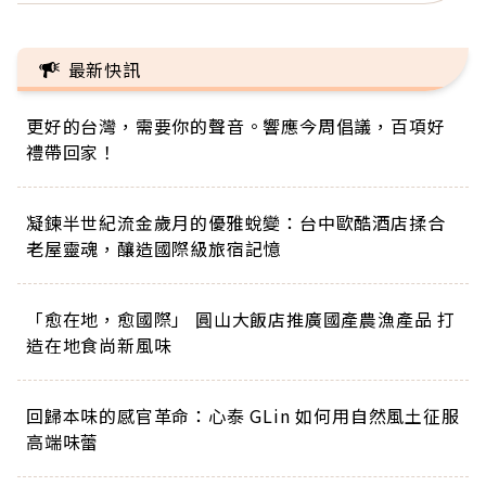
最新快訊
更好的台灣，需要你的聲音。響應今周倡議，百項好
禮帶回家！
凝鍊半世紀流金歲月的優雅蛻變：台中歐酷酒店揉合
老屋靈魂，釀造國際級旅宿記憶
「愈在地，愈國際」 圓山大飯店推廣國產農漁產品 打
造在地食尚新風味
回歸本味的感官革命：心泰 GLin 如何用自然風土征服
高端味蕾