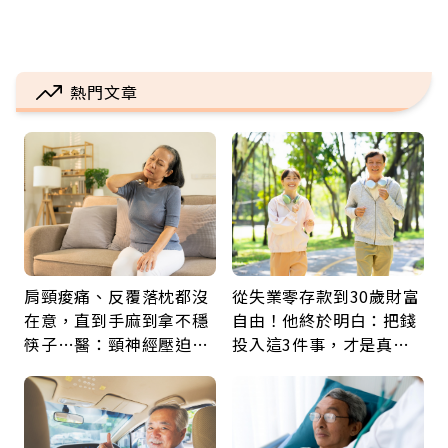
熱門文章
肩頸痠痛、反覆落枕都沒
從失業零存款到30歲財富
在意，直到手麻到拿不穩
自由！他終於明白：把錢
筷子…醫：頸神經壓迫上
投入這3件事，才是真正
身，打破固定姿勢才是關
留給未來的自己
鍵