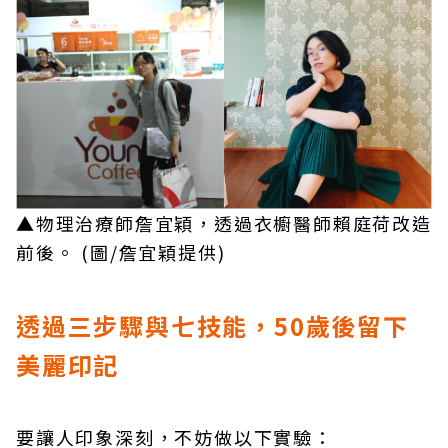
▲物理治療師詹宜穎，透過衣櫥醫師賴庭荷改造
前後。 (圖/詹宜穎提供)
透過三步驟與七技能，50歲後留下
美麗印記
要讓人印象深刻，不妨做以下實驗：