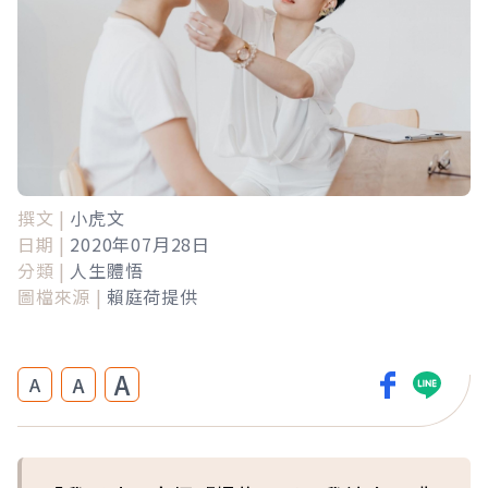
撰文 |
小虎文
日期 |
2020年07月28日
分類 |
人生體悟
圖檔來源 |
賴庭荷提供
A
A
A