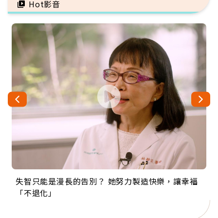
Hot影音
失智只能是漫長的告別？ 她努力製造快樂，讓幸福
來自剛果的巧克力神父 為台灣奉獻36年 「台灣是我
63歲卸矽谷副總、搬回台灣找快樂！「蛋黃哥小
104歲打破金氏世界紀錄 成為全球最年長羽球選
事業巔峰他選擇追夢…黑手阿伯拉小提琴還登上小
「不退化」
的家，我連作夢都講台語！」
丑」走進安養院，逗樂上萬爺奶：退休後才開始真
手，分享長壽的秘密原來是「這個」
巨蛋！連CNN都大讚！
正的人生