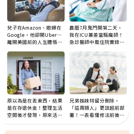
兒子在Amazon、媳婦在
農曆7月鬼門開第二天，
Google，他卻開Uber…
我在ICU兼差當驅魔師！
離開美國前的人生體悟：
急診醫師中風住院實錄：
好的壞的都不會永遠
那些怪物原來叫譫妄
原以為是在丟東西，結果
兄弟姊妹特留分刪除，
是在存退休金！整理生活
「這兩類人」更該超前部
空間後才發現，原來活得
署！一表看懂修法前後差
這麼輕鬆也能存錢
異：沒留遺囑手足反而分
更多