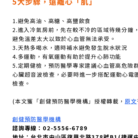
5大步驟，遠離心「肌」
1.避免高油、高糖、高鹽飲食
2.進入冷氣房前，先在較不冷的區域待幾分鐘
避免溫差太大以致於心血管無法承受。
3.天熱多喝水，適時補水避免發生脫水狀況
4.多運動，有氧運動有助於提升心肺功能
5.定期健檢，預防醫學專家建議心血管高危險
心臟超音波檢查，必要時進一步搭配運動心電圖
檢查。
(本文獲「創健預防醫學機構」授權轉載，
原文
創健預防醫學機構
諮詢專線：02-5556-6789
地址：台北市中山區復興北路378號B1(捷運