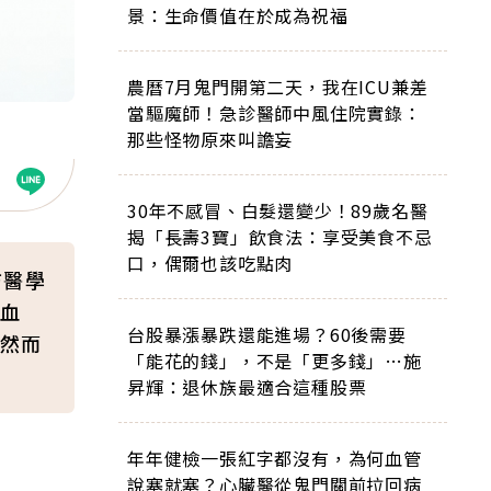
景：生命價值在於成為祝福
農曆7月鬼門開第二天，我在ICU兼差
當驅魔師！急診醫師中風住院實錄：
那些怪物原來叫譫妄
30年不感冒、白髮還變少！89歲名醫
揭「長壽3寶」飲食法：享受美食不忌
口，偶爾也該吃點肉
防醫學
血
台股暴漲暴跌還能進場？60後需要
然而
「能花的錢」，不是「更多錢」…施
昇輝：退休族最適合這種股票
年年健檢一張紅字都沒有，為何血管
說塞就塞？心臟醫從鬼門關前拉回病