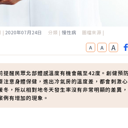
 |
2020年07月24日
分類 |
慢性病
圖檔來源 |
A
A
A
前提醒民眾北部體感溫度有機會飆至42度。創健預
要注意身體保健，進出冷氣房的溫度差，都會刺激心
暖冬，所以相對地冬天發生率沒有非常明顯的差異，
案例有增加的現象。