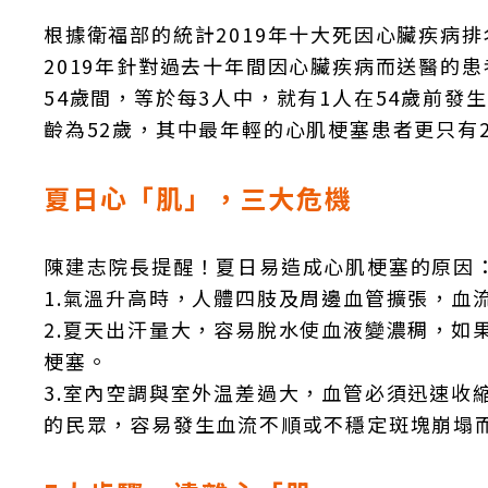
根據衛福部的統計2019年十大死因心臟疾病
2019年針對過去十年間因心臟疾病而送醫的患
54歲間，等於每3人中，就有1人在54歲前
齡為52歲，其中最年輕的心肌梗塞患者更只有2
夏日心「肌」，三大危機
陳建志院長提醒！夏日易造成心肌梗塞的原因
1.氣溫升高時，人體四肢及周邊血管擴張，血
2.夏天出汗量大，容易脫水使血液變濃稠，如
梗塞。
3.室內空調與室外温差過大，血管必須迅速收
的民眾，容易發生血流不順或不穩定斑塊崩塌