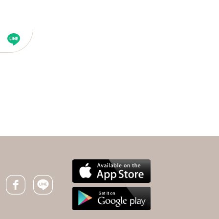
下一則 ＋
控醣戒澱粉、水果，血糖
反而狂飆！醫驚「胰臟被
埋起來了」：3招推開內
Facebook icon
Line icon
臟脂肪，血糖直接降
36.7%