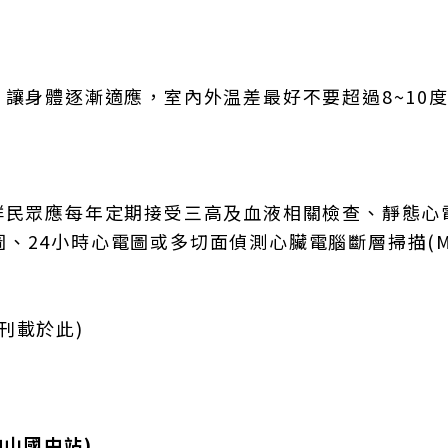
，讓身體逐漸適應，室內外温差最好不要超過8~10
群民眾應每年定期接受三高及血液相關檢查、靜態心
、24小時心電圖或多切面偵測心臟電腦斷層掃描(MD
刊載於此)
中山國中站)