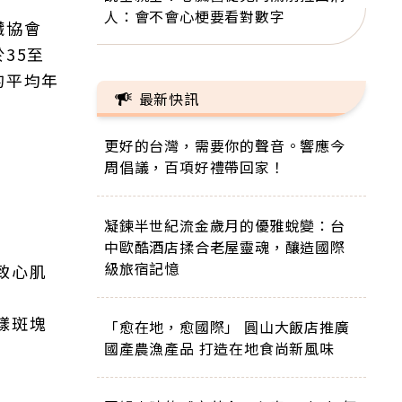
人：會不會心梗要看對數字
臟協會
35至
的平均年
最新快訊
更好的台灣，需要你的聲音。響應今
周倡議，百項好禮帶回家！
凝鍊半世紀流金歲月的優雅蛻變：台
中歐酷酒店揉合老屋靈魂，釀造國際
級旅宿記憶
致心肌
樣斑塊
「愈在地，愈國際」 圓山大飯店推廣
國產農漁產品 打造在地食尚新風味