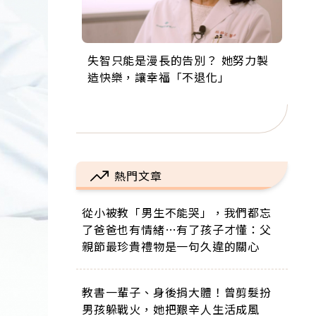
失智只能是漫長的告別？ 她努力製
來自剛果的巧克力神父 為台灣奉獻
63歲卸矽谷副總、搬回台灣找快
104歲打破金氏世界紀錄 成為全球
事業巔峰他選擇追夢…黑手阿伯拉
造快樂，讓幸福「不退化」
36年 「台灣是我的家，我連作夢都
樂！「蛋黃哥小丑」走進安養院，
最年長羽球選手，分享長壽的秘密
小提琴還登上小巨蛋！連CNN都大
講台語！」
逗樂上萬爺奶：退休後才開始真正
原來是「這個」
讚！
的人生
熱門文章
從小被教「男生不能哭」，我們都忘
了爸爸也有情緒…有了孩子才懂：父
親節最珍貴禮物是一句久違的關心
教書一輩子、身後捐大體！曾剪髮扮
男孩躲戰火，她把艱辛人生活成風