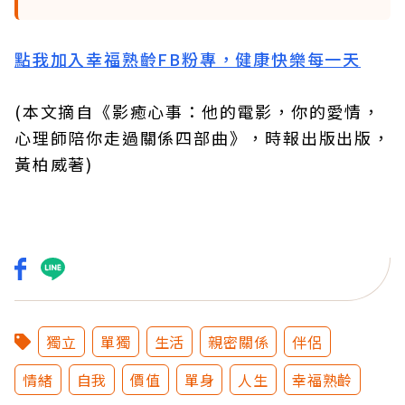
點我加入幸福熟齡FB粉專，健康快樂每一天
(本文摘自《影癒心事：他的電影，你的愛情，
心理師陪你走過關係四部曲》，時報出版出版，
黃柏威著)
獨立
單獨
生活
親密關係
伴侶
情緒
自我
價值
單身
人生
幸福熟齡