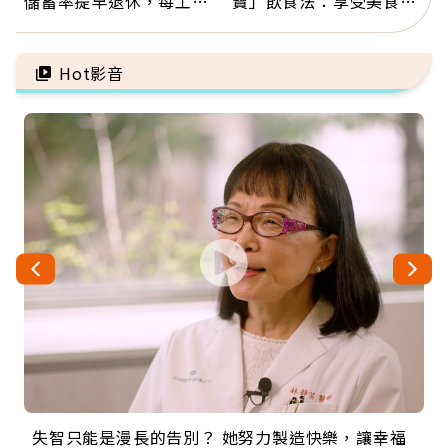
儲蓄率提早退休，每工作
寶」飲食法：享受美食不
1年買下1年自由
忌口，偶爾也該吃點肉
Hot影音
失智只能是漫長的告別？ 她努力製造快樂，讓幸福
來自剛果的巧克力神父 為台灣奉獻36年 「台灣是我
63歲卸矽谷副總、搬回台灣找快樂！「蛋黃哥小
104歲打破金氏世界紀錄 成為全球最年長羽球選
事業巔峰他選擇追夢…黑手阿伯拉小提琴還登上小