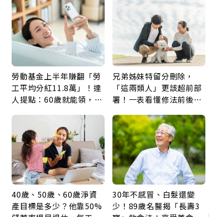
鍵
勞動基金上半年賺翻「勞
兄弟姊妹特留分刪除，
工平均分紅11.8萬」！達
「這兩類人」更該超前部
人提點：60歲就能領，重
署！一表看懂修法前後差
新就業還有隱藏版退休金
異：沒留遺囑手足反而分
更多
40歲、50歲、60歲淨資
30年不感冒、白髮還變
產目標是多少？他靠50%
少！89歲名醫揭「長壽3