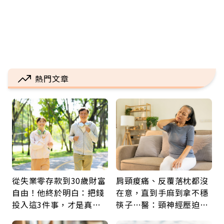
熱門文章
從失業零存款到30歲財富
肩頸痠痛、反覆落枕都沒
自由！他終於明白：把錢
在意，直到手麻到拿不穩
投入這3件事，才是真正
筷子…醫：頸神經壓迫上
留給未來的自己
身，打破固定姿勢才是關