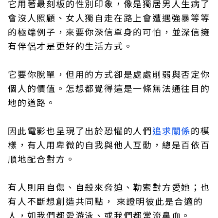
它用著最刻板的性別印象，像是獨居男人生病了
會沒人照顧、女人獨自走在路上會遭遇強暴等等
的極端例子，來要你深信單身的可怕，並深信擁
有伴侶才是更好的生活方式。
它要你脫單，但用的方式卻是處處削弱與否定你
個人的價值。怎想都覺得這是一條無法通往目的
地的道路。
因此電影也呈現了出於恐懼的人們
追求關係
的模
樣，有人用卑微的自我與他人互動，總是百依百
順地配合對方。
有人則用自傷、自殺來脅迫、勒索對方愛她；也
有人不斷想創造共同點， 來證明彼此是合適的
人，如我們都愛游泳、或我們都常流鼻血。