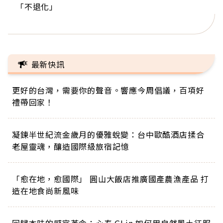
「不退化」
的家，我連作夢都講台語！」
丑」走進安養院，逗樂上萬爺奶：退休後才開始真
手，分享長壽的秘密原來是「這個」
巨蛋！連CNN都大讚！
正的人生
最新快訊
更好的台灣，需要你的聲音。響應今周倡議，百項好
禮帶回家！
凝鍊半世紀流金歲月的優雅蛻變：台中歐酷酒店揉合
老屋靈魂，釀造國際級旅宿記憶
「愈在地，愈國際」 圓山大飯店推廣國產農漁產品 打
造在地食尚新風味