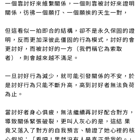
一個靠討好來維繫關係，一個則靠被討好來證明
關係，彷彿一個願打、一個願挨的天生一對，
但這看似一拍即合的結構，卻不是永久保固的證
明，反而更加深彼此僵固的行為模式，討好的會
更討好，而被討好的一方（我們稱它為索取
者），則會越來越不滿足。
一旦討好行為減少，就可能引發關係的不安，於
是討好行為只能不斷升高，高到討好者無法負荷
為止。
當討好者身心俱疲，無法繼續再討好配合對方，
導致關係緊張破裂，更叫人灰心的是，這結 果
竟又落入了對方的自我預言、驗證了她心裡的核
心假設：「看吧！果然沒有人是真正愛我的。」