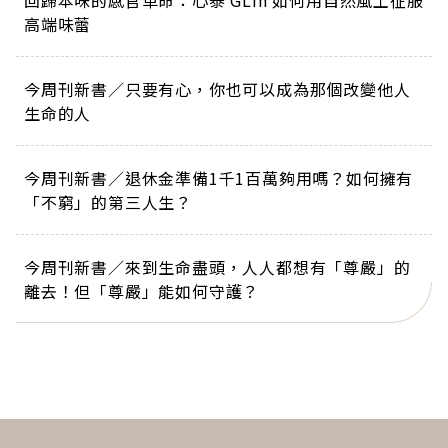
回歸本味的感官革命：心泰 GLin 如何用自然風土征服
高端味蕾
今周刊新書／只要有心，你也可以成為那個改變他人
生命的人
今周刊新書／退休金準備1千1百萬夠用嗎？如何擁有
「不窮」的第三人生？
今周刊新書／來到生命盡頭，人人都想有「尊嚴」的
離去！但「尊嚴」能如何守護？