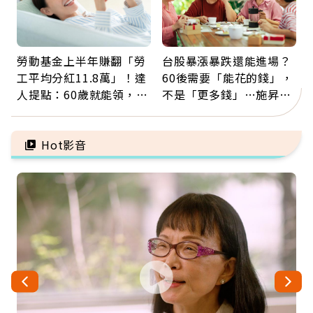
勞動基金上半年賺翻「勞
台股暴漲暴跌還能進場？
工平均分紅11.8萬」！達
60後需要「能花的錢」，
人提點：60歲就能領，重
不是「更多錢」…施昇
新就業還有隱藏版退休金
輝：退休族最適合這種股
票
Hot影音