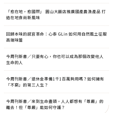
「愈在地，愈國際」 圓山大飯店推廣國產農漁產品 打
造在地食尚新風味
回歸本味的感官革命：心泰 GLin 如何用自然風土征服
高端味蕾
今周刊新書／只要有心，你也可以成為那個改變他人
生命的人
今周刊新書／退休金準備1千1百萬夠用嗎？如何擁有
「不窮」的第三人生？
今周刊新書／來到生命盡頭，人人都想有「尊嚴」的
離去！但「尊嚴」能如何守護？