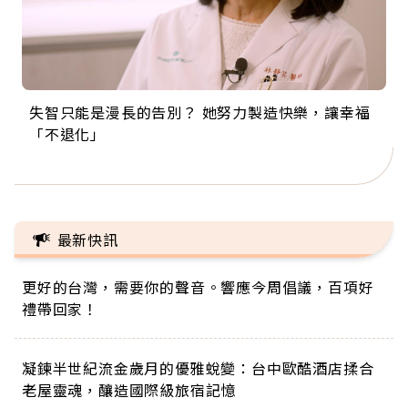
失智只能是漫長的告別？ 她努力製造快樂，讓幸福
來自剛果的巧克力神父 為台灣奉獻36年 「台灣是我
63歲卸矽谷副總、搬回台灣找快樂！「蛋黃哥小
104歲打破金氏世界紀錄 成為全球最年長羽球選
事業巔峰他選擇追夢…黑手阿伯拉小提琴還登上小
「不退化」
的家，我連作夢都講台語！」
丑」走進安養院，逗樂上萬爺奶：退休後才開始真
手，分享長壽的秘密原來是「這個」
巨蛋！連CNN都大讚！
正的人生
最新快訊
更好的台灣，需要你的聲音。響應今周倡議，百項好
禮帶回家！
凝鍊半世紀流金歲月的優雅蛻變：台中歐酷酒店揉合
老屋靈魂，釀造國際級旅宿記憶