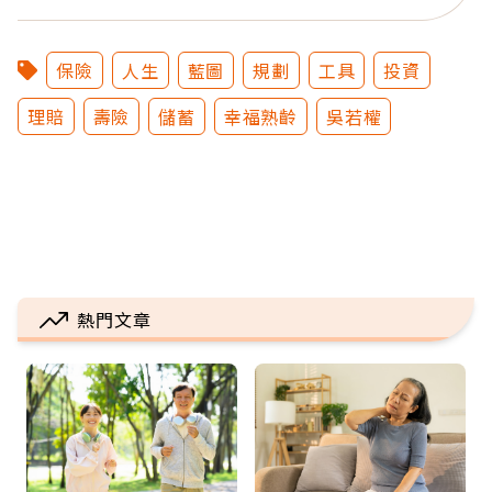
保險
人生
藍圖
規劃
工具
投資
理賠
壽險
儲蓄
幸福熟齡
吳若權
熱門文章