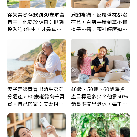
從失業零存款到30歲財富
肩頸痠痛、反覆落枕都沒
自由！他終於明白：把錢
在意，直到手麻到拿不穩
投入這3件事，才是真正
筷子…醫：頸神經壓迫上
留給未來的自己
身，打破固定姿勢才是關
鍵
妻子走後竟冒出陌生弟弟
40歲、50歲、60歲淨資
分遺產，80歲老翁掏千萬
產目標是多少？他靠50%
買回自己的家：夫妻相守
儲蓄率提早退休，每工作
60年，卻輸給一個名字
1年買下1年自由