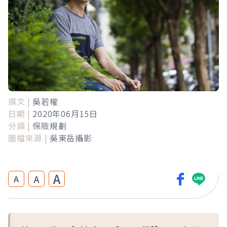
撰文 |
吳若權
日期 |
2020年06月15日
分類 |
保險規劃
圖檔來源 |
吳東岳攝影
A
A
A