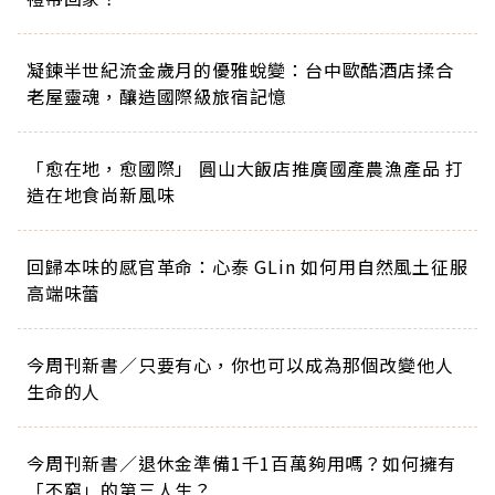
凝鍊半世紀流金歲月的優雅蛻變：台中歐酷酒店揉合
老屋靈魂，釀造國際級旅宿記憶
「愈在地，愈國際」 圓山大飯店推廣國產農漁產品 打
造在地食尚新風味
回歸本味的感官革命：心泰 GLin 如何用自然風土征服
高端味蕾
今周刊新書／只要有心，你也可以成為那個改變他人
生命的人
今周刊新書／退休金準備1千1百萬夠用嗎？如何擁有
「不窮」的第三人生？