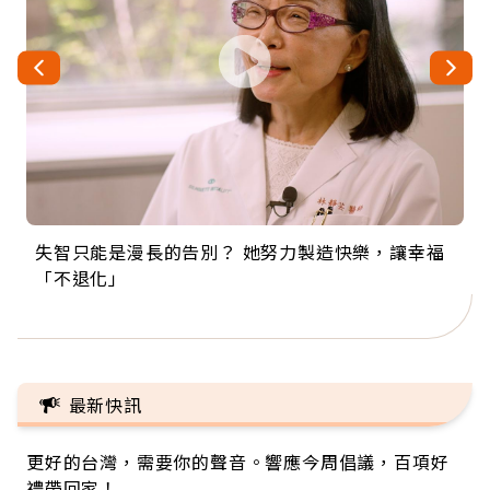
失智只能是漫長的告別？ 她努力製造快樂，讓幸福
來自剛果的巧克力神父 為台灣奉獻36年 「台灣是我
63歲卸矽谷副總、搬回台灣找快樂！「蛋黃哥小
104歲打破金氏世界紀錄 成為全球最年長羽球選
事業巔峰他選擇追夢…黑手阿伯拉小提琴還登上小
「不退化」
的家，我連作夢都講台語！」
丑」走進安養院，逗樂上萬爺奶：退休後才開始真
手，分享長壽的秘密原來是「這個」
巨蛋！連CNN都大讚！
正的人生
最新快訊
更好的台灣，需要你的聲音。響應今周倡議，百項好
禮帶回家！