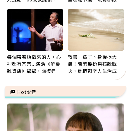
新就業還有隱藏版退休金
有關：4警訊是心臟在呼
救
每個帶著煩惱來的人，心
教書一輩子、身後捐大
裡都有答案...演活《解憂
體！曾剪髮扮男孩躲戰
雜貨店》爺爺，張復建：
火，她把艱辛人生活成風
放下執著不是認輸，而是
景：生命價值在於成為祝
善待自己
福
Hot影音