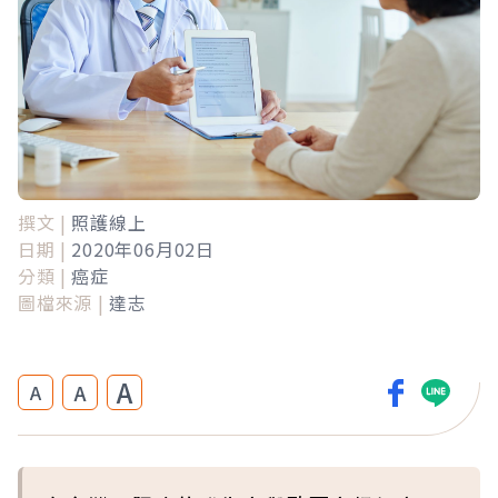
撰文 |
照護線上
日期 |
2020年06月02日
分類 |
癌症
圖檔來源 |
達志
A
A
A