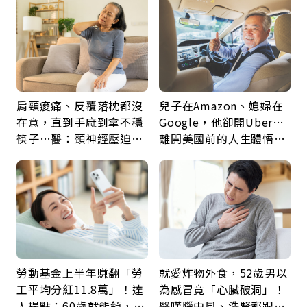
肩頸痠痛、反覆落枕都沒
兒子在Amazon、媳婦在
在意，直到手麻到拿不穩
Google，他卻開Uber…
筷子…醫：頸神經壓迫上
離開美國前的人生體悟：
身，打破固定姿勢才是關
好的壞的都不會永遠
鍵
勞動基金上半年賺翻「勞
就愛炸物外食，52歲男以
工平均分紅11.8萬」！達
為感冒竟「心臟破洞」！
人提點：60歲就能領，重
醫嘆腦中風、洗腎都跟它