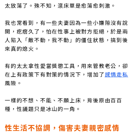
太放蕩了。殊不知，滾床單是愈蕩愈刺激。
我也常看到，有一些夫妻因為一些小嫌隙沒有說
開，疙瘩久了，怕在性事上被對方拒絕，於是兩
人陷入「敵不動，我不動」的僵住狀態，搞到後
來真的熄火。
有的太太拿性愛當獎懲工具，用來管教老公，卻
在上有政策下有對策的情況下，增加了
感情走私
風險。
一樣的不想、不能、不願上床，背後原由百百
種，性議題只是冰山的一角。
性生活不協調，傷害夫妻親密感情