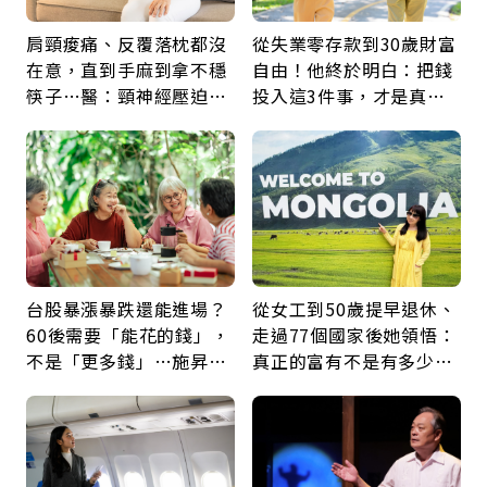
肩頸痠痛、反覆落枕都沒
從失業零存款到30歲財富
在意，直到手麻到拿不穩
自由！他終於明白：把錢
筷子…醫：頸神經壓迫上
投入這3件事，才是真正
身，打破固定姿勢才是關
留給未來的自己
鍵
台股暴漲暴跌還能進場？
從女工到50歲提早退休、
60後需要「能花的錢」，
走過77個國家後她領悟：
不是「更多錢」…施昇
真正的富有不是有多少
輝：退休族最適合這種股
錢，而是擁有選擇人生的
票
自由