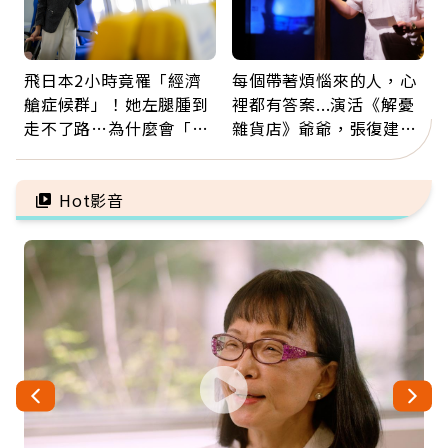
飛日本2小時竟罹「經濟
每個帶著煩惱來的人，心
艙症候群」！她左腿腫到
裡都有答案...演活《解憂
走不了路…為什麼會「靜
雜貨店》爺爺，張復建：
脈血栓」？醫示警7種人
放下執著不是認輸，而是
注意
善待自己
Hot影音