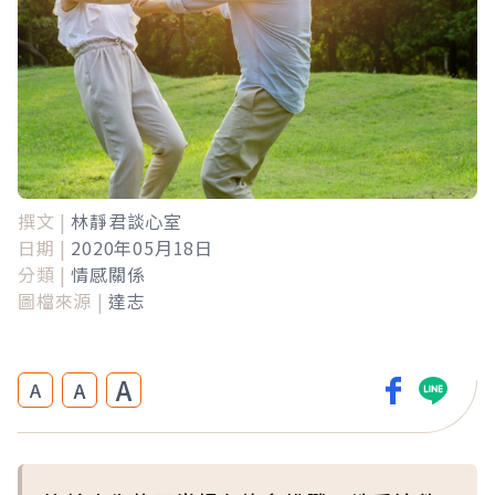
撰文 |
林靜君談心室
日期 |
2020年05月18日
分類 |
情感關係
圖檔來源 |
達志
A
A
A