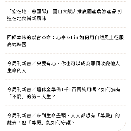
「愈在地，愈國際」 圓山大飯店推廣國產農漁產品 打
造在地食尚新風味
回歸本味的感官革命：心泰 GLin 如何用自然風土征服
高端味蕾
今周刊新書／只要有心，你也可以成為那個改變他人
生命的人
今周刊新書／退休金準備1千1百萬夠用嗎？如何擁有
「不窮」的第三人生？
今周刊新書／來到生命盡頭，人人都想有「尊嚴」的
離去！但「尊嚴」能如何守護？