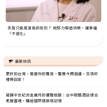
失智只能是漫長的告別？ 她努力製造快樂，讓幸福
來自剛果的巧克力神父 為台灣奉獻36年 「台灣是我
63歲卸矽谷副總、搬回台灣找快樂！「蛋黃哥小
104歲打破金氏世界紀錄 成為全球最年長羽球選
事業巔峰他選擇追夢…黑手阿伯拉小提琴還登上小
「不退化」
的家，我連作夢都講台語！」
丑」走進安養院，逗樂上萬爺奶：退休後才開始真
手，分享長壽的秘密原來是「這個」
巨蛋！連CNN都大讚！
正的人生
最新快訊
更好的台灣，需要你的聲音。響應今周倡議，百項好
禮帶回家！
凝鍊半世紀流金歲月的優雅蛻變：台中歐酷酒店揉合
老屋靈魂，釀造國際級旅宿記憶