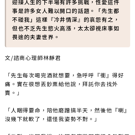
迎接人生的下半場有許多挑戰，性愛這件
事是許多女人難以開口的話題。「先生都
不碰我」這樣『冷井情深』的哀怨有之，
但也不乏先生慾火高漲，太太卻視床事如
畏途的夫妻世界。
文/諮商心理師林靜君
「先生每次喝完酒就想要，急呼呼『衝』得好
痛。實在很想丟鈔票給他說，拜託你去找外
賣。」
「人睏得要命，陪他磨蹭搞半天，然後他『喇』
沒幾下就軟了，還怪我姿勢不對。」