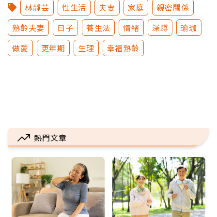
林靜芸
性生活
夫妻
家庭
親密關係
熟齡夫妻
日子
養生法
情緒
深蹲
瑜珈
做愛
更年期
生理
幸福熟齡
熱門文章