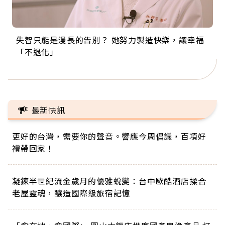
失智只能是漫長的告別？ 她努力製造快樂，讓幸福
來自剛果的巧克力神父 為台灣奉獻36年 「台灣是我
63歲卸矽谷副總、搬回台灣找快樂！「蛋黃哥小
104歲打破金氏世界紀錄 成為全球最年長羽球選
事業巔峰他選擇追夢…黑手阿伯拉小提琴還登上小
「不退化」
的家，我連作夢都講台語！」
丑」走進安養院，逗樂上萬爺奶：退休後才開始真
手，分享長壽的秘密原來是「這個」
巨蛋！連CNN都大讚！
正的人生
最新快訊
更好的台灣，需要你的聲音。響應今周倡議，百項好
禮帶回家！
凝鍊半世紀流金歲月的優雅蛻變：台中歐酷酒店揉合
老屋靈魂，釀造國際級旅宿記憶