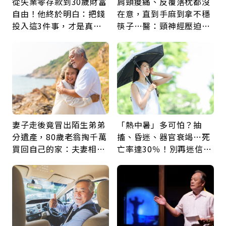
從失業零存款到30歲財富
肩頸痠痛、反覆落枕都沒
自由！他終於明白：把錢
在意，直到手麻到拿不穩
投入這3件事，才是真正
筷子…醫：頸神經壓迫上
留給未來的自己
身，打破固定姿勢才是關
鍵
妻子走後竟冒出陌生弟弟
「熱中暑」多可怕？抽
分遺產，80歲老翁掏千萬
搐、昏迷、器官衰竭…死
買回自己的家：夫妻相守
亡率達30％！別再迷信
60年，卻輸給一個名字
「擦酒精、吃退燒藥」，
5招才能真救命