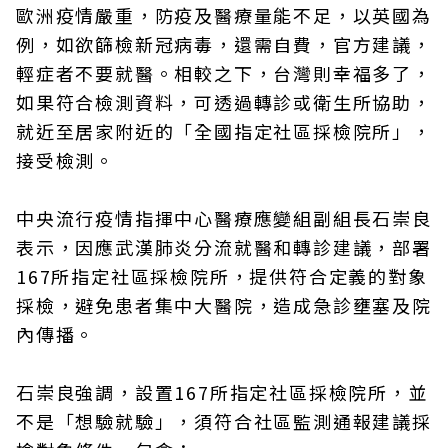
歐洲疫情嚴重，防疫及醫療量能不足，以英國為
例，如欲篩檢新冠病毒，還需自費，官方建議，
輕症者不要就醫。相較之下，台灣則幸福多了，
如果符合檢測資料，可透過轉診或衛生所協助，
就近至居家附近的「全國指定社區採檢院所」，
接受檢測。
中央流行疫情指揮中心醫療應變組副組長石崇良
表示，因應武漢肺炎分流就醫和轉診建議，部署
167所指定社區採檢院所，提供符合定義的對象
採檢，避免患者集中大醫院，造成急診壅塞及院
內傳播。
石崇良強調，設置167所指定社區採檢院所，並
不是「想驗就驗」，須符合社區監測通報建議採