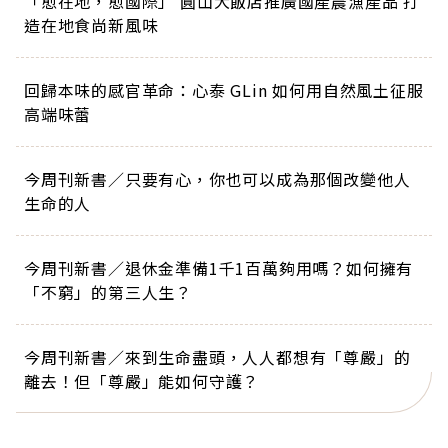
「愈在地，愈國際」 圓山大飯店推廣國產農漁產品 打
造在地食尚新風味
回歸本味的感官革命：心泰 GLin 如何用自然風土征服
高端味蕾
今周刊新書／只要有心，你也可以成為那個改變他人
生命的人
今周刊新書／退休金準備1千1百萬夠用嗎？如何擁有
「不窮」的第三人生？
今周刊新書／來到生命盡頭，人人都想有「尊嚴」的
離去！但「尊嚴」能如何守護？