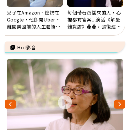
兒子在Amazon、媳婦在
每個帶著煩惱來的人，心
Google，他卻開Uber…
裡都有答案...演活《解憂
離開美國前的人生體悟：
雜貨店》爺爺，張復建：
好的壞的都不會永遠
放下執著不是認輸，而是
善待自己
Hot影音