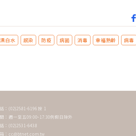
漂白水
感染
防疫
病菌
消毒
幸福熟齡
病毒
(02)2581-6196 按 1
：週一至五09:00~17:30例假日除外
：(02)2531-6438
箱：
cc@btnet.com.tw