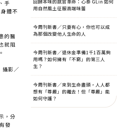
回歸本味的感官革命：心泰 GLin 如何
、手
用自然風土征服高端味蕾
讓身體不
今周刊新書／只要有心，你也可以成
為那個改變他人生命的人
患的醫
也就阻
。
今周刊新書／退休金準備1千1百萬夠
用嗎？如何擁有「不窮」的第三人
生？
；攝影／
今周刊新書／來到生命盡頭，人人都
想有「尊嚴」的離去！但「尊嚴」能
如何守護？
示，分
有發