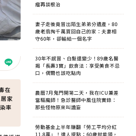
瘤再談根治
妻子走後竟冒出陌生弟弟分遺產，80
歲老翁掏千萬買回自己的家：夫妻相
守60年，卻輸給一個名字
30年不感冒、白髮還變少！89歲名醫
揭「長壽3寶」飲食法：享受美食不忌
口，偶爾也該吃點肉
毒在
農曆7月鬼門開第二天，我在ICU兼差
，居家
當驅魔師！急診醫師中風住院實錄：
染率
那些怪物原來叫譫妄
勞動基金上半年賺翻「勞工平均分紅
11.8萬」！達人提點：60歲就能領，