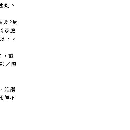
關鍵。
需要2周
炎家庭
%以下。
者，戴
影／陳
、維護
報導不