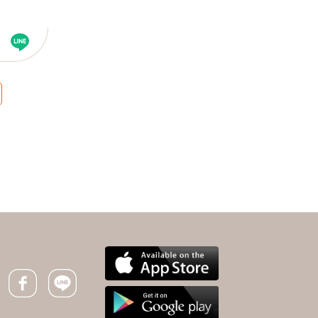
下一則 ＋
久咳並非感冒，而是肺
癌！醫師曝高血壓、心臟
病8大危機警訊
Facebook icon
Line icon