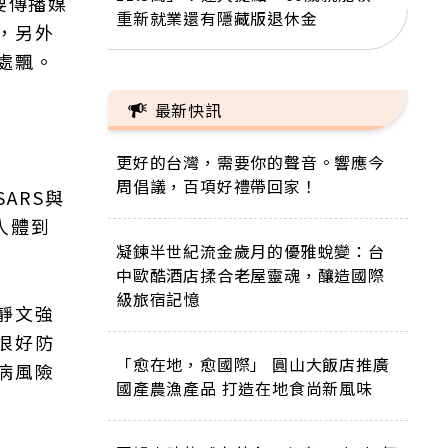
要傳播媒
重新就業還有隱藏版退休金
，另外
處飄。
最新快訊
更好的台灣，需要你的聲音。響應今
周倡議，百項好禮帶回家！
ARS與
人體到
凝鍊半世紀流金歲月的優雅蛻變：台
中歐酷酒店揉合老屋靈魂，釀造國際
級旅宿記憶
靜文強
很好防
「愈在地，愈國際」 圓山大飯店推廣
病風險
國產農漁產品 打造在地食尚新風味