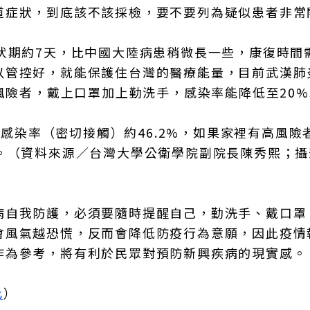
道症狀，到底該不該採檢，要不要列為疑似患者非常
伏期約7天，比中國大陸病患稍微長一些，康復時間
以管控好，就能保護住台灣的醫療能量，目前武漢肺
高風險者，戴上口罩加上勤洗手，感染率能降低至20
家庭感染率（密切接觸）約46.2%，如果家裡有高風險
下。（資料來源／台灣大學公衛學院副院長陳秀熙；攝
病自我防護，必須要隨時提醒自己，勤洗手、戴口罩
會風氣越恐慌，反而會降低防疫行為意願，因此疫情
作為參考，將有利於民眾對預防新興疾病的現實感。
此
）