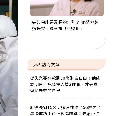
失智只能是漫長的告別？ 她努力製
來自剛果的巧克力神父 為台灣奉獻
63歲卸矽谷副總、搬回台灣找快
104歲打破金氏世界紀錄 成為全球
事業巔峰他選擇追夢…黑手阿伯拉
造快樂，讓幸福「不退化」
36年 「台灣是我的家，我連作夢都
樂！「蛋黃哥小丑」走進安養院，
最年長羽球選手，分享長壽的秘密
小提琴還登上小巨蛋！連CNN都大
講台語！」
逗樂上萬爺奶：退休後才開始真正
原來是「這個」
讚！
的人生
熱門文章
從失業零存款到30歲財富自由！他終
於明白：把錢投入這3件事，才是真正
留給未來的自己
肝癌長到15公分還有救嗎？56歲男半
年後成功手術…醫揭關鍵：先縮小腫