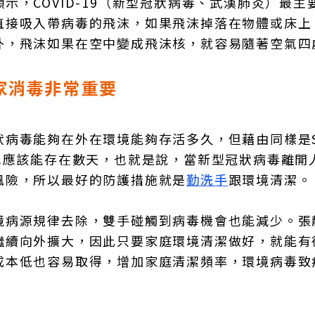
，COVID-19（新型冠狀病毒、武漢肺炎）最主
直接吸入帶病毒的飛沫，如果飛沫掉落在物體或床上
外，飛沫如果在空中變成飛沫核，就容易隨著空氣四
家消毒非常重要
病毒能夠在外在環境能夠存活多久，但藉由同樣是S
也應該能存在數天，也就是說，當新型冠狀病毒離開
風險，所以最好的防護措施就是
勤洗手
跟環境清潔。
境病源規律去除，雙手碰觸到病毒機會也能減少。張
繼續向外擴大，因此只要家庭環境清潔做好，就能有
成本低也容易取得，增加家庭清潔頻率，環境病毒致