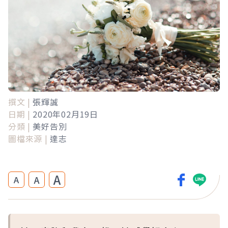
撰文 |
張輝誠
日期 |
2020年02月19日
分類 |
美好告別
圖檔來源 |
達志
A
A
A