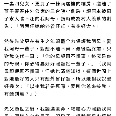
一妻四兒女，更買了一棟兩層樓的樓房，搬離了
蔥子寮寄住外公家的三合院小側房，讓原本被蔥
子寮人瞧不起的我阿母，頓時成為村人羨慕的對
象：「阿葉仔嫁給外省仔尪，有夠好命。」
然後先父更在有生之年竭盡全力保護我阿母、愛
我阿母一輩子，對她不離不棄，最後臨終前，只
對我交代一事：「你的母親再不懂事，終究是你
的母親，你必得要好好照顧她一輩子。」（我阿
母即便再不懂事，但她也清楚知道，這個世間上
對她最好的人只有她外省仔尪，所以她對我說過
好幾次：「以後我若是死囉，要叫你爸來接我，
有聽到無？」）
先父過世之後，我謹遵遺命，竭盡心力照顧我阿