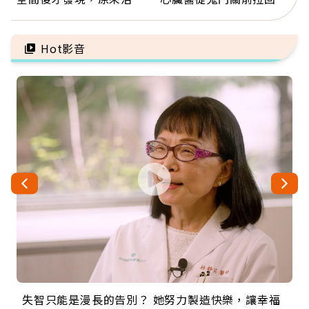
這麼輕鬆也能存錢
人：會不會心梗要看對數
字
Hot影音
失智只能是漫長的告別？ 她努力製造快樂，讓幸福
來自剛果的巧克力神父 為台灣奉獻36年 「台灣是我
63歲卸矽谷副總、搬回台灣找快樂！「蛋黃哥小
104歲打破金氏世界紀錄 成為全球最年長羽球選
事業巔峰他選擇追夢…黑手阿伯拉小提琴還登上小