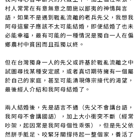
村人常常在有意無意之間施以鄙夷的神情與言
語，如果不是遇到戰亂流離的老兵先父，我想我
阿母這輩子應該不太可能結婚，即便結婚了也未
必能幸福，最有可能的一種情況是獨自一人在偏
鄉農村中貧困而且孤獨以終。
但在台灣獨身一人的先父或許基於戰亂流離之中
試圖尋找某種安定感，或者真切期待擁有一個屬
於自己的家庭，甚至可能湧現傳宗接代的渴望，
最後經人介紹和我阿母結婚了。
兩人結婚後，先是語言不通（先父不會講台語，
我阿母不會講國語），加上大小衝突不斷（經常
吵架，起因常是我阿母個性乖張），但是先父依
然胼手胝足、咬緊牙關撐持起一整個家，養活了