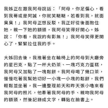
我姊正在跟我阿母說話：「阿母，你足偏心，看
到我哥或是阿誠，你就笑瞇瞇，若看到我，就面
臭臭！」我阿母正想反駁，我正好從後面抱住
她，親一下她的額頭，我阿母笑得好開心。姊
說：「你看，我說的有影無！」我阿母笑得更開
心了，緊緊拉住我的手。
大姊回去後，我推著坐在輪椅上的阿母到大廳旁
的星巴克，點了一杯大奶茶、一塊巧克力蛋糕，
我阿母又加點了一塊鬆餅。我阿母喝了幾口茶，
慢慢吃著我幫她切好一小塊一小塊的鬆餅，我們
輕鬆並坐著，我一邊整理前天和昨天張小嚕來看
我阿母的照片，他牽著我阿母的手、親吻我阿母
的額頭，然後記錄成文字，轉貼在臉書上。