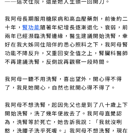
──這次住院，還是她人生頭一回開刀。
我阿母長期服用糖尿病和高血壓藥劑，前後約二
十年，
腎功能
隨著年紀增長逐漸退化、衰弱，前
兩年已經瀕臨洗腎邊緣，醫生建議開始洗腎，幸
好在我大姊同住陪伴的悉心照料之下，我阿母腎
功能不降反升，又重回安全值之上，腎臟科醫師
不再建議洗腎，反倒說再觀察一段時間。
我阿母一聽不用洗腎，喜出望外，開心得不得
了，我見她開心，自然也就開心得不得了。
我阿母不想洗腎，起因先父也是到了八十歲上下
開始洗腎，洗了幾年便故去了。我阿母直覺認
為，洗腎等於死亡，她告訴我說：「我就沒咧
憨，洗腰子洗乎死喔。」我阿母不想洗腎，現在