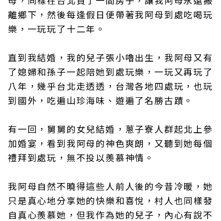
母，同樣在台北買了一間房子，讓我阿母永遠搬
離鄉下，然後每逢假日便帶著我阿母到處吃喝玩
樂，一玩玩了十二年。
直到我結婚，我的兒子張小嚕出生，我阿母又有
了媳婦和孫子一起陪她到處玩樂，一玩又再玩了
八年，幾乎台北走透透，台灣各地四處玩，也玩
到國外，吃遍山珍海味、遊遍了名勝古蹟。
有一回，舅舅的女兒結婚，蔥子寮人群起北上參
加婚宴，看到我阿母的神色爽朗，又聽到她每個
禮拜到處玩，無不投以羨慕神情。
我阿母自然不曉得這些人前人後的今昔冷暖，她
只是真心地分享她的快樂和喜悅，村人也同樣發
自真心羨慕她，但我作為她的兒子，內心有說不