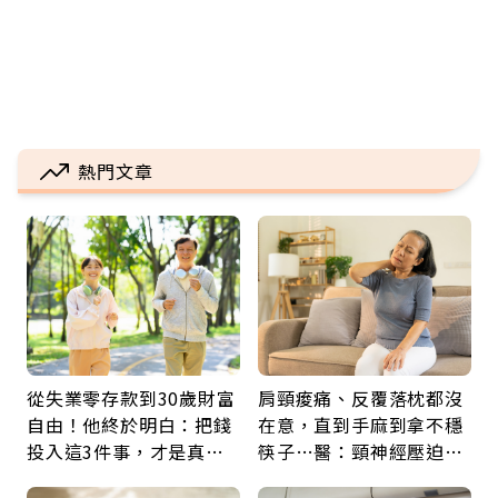
熱門文章
從失業零存款到30歲財富
肩頸痠痛、反覆落枕都沒
自由！他終於明白：把錢
在意，直到手麻到拿不穩
投入這3件事，才是真正
筷子…醫：頸神經壓迫上
留給未來的自己
身，打破固定姿勢才是關