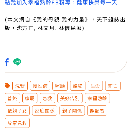
點我加入幸福熟齡FB粉專，健康快樂每一天
(本文摘自《我的母親 我的力量》，天下雜誌出
版，沈方正, 林文月, 林懷民著)
洗腎
慢性病
照顧
臨終
生命
死亡
善終
家屬
急救
美好告別
幸福熟齡
依賴子女
家庭關係
親子關係
照顧者
放棄急救