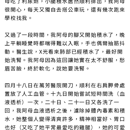
母吃了利尿劑，小腿積水居然順利排出，我阿母
很開心，每天又獨自去搭公車玩，還有幾次跑來
學校找我。
又過了一段時間，我阿母的腳又開始積水了，晚
上平躺睡覺時都喘得難以入眠，手也偶爾抽筋抖
動。醫生說，X光看來肺部已經積水了，最好開
始洗腎。我阿母因為這回讓她實在太不舒服，愁
眉苦臉，終於軟化，說她要洗腎。
四月十八日在萬芳醫院開刀，順利在右肩胛骨處
置放了人工血管。十九日開始嘗試短時間洗（血
液透析）一次，二十日、二十一日又各洗了一
回，我阿母血液透析之後，濾除掉體內毒素和積
水，她整個人變得清爽許多，精神相當好、胃口
也好（又吃了她平常最愛吃的雞腿），她的可愛