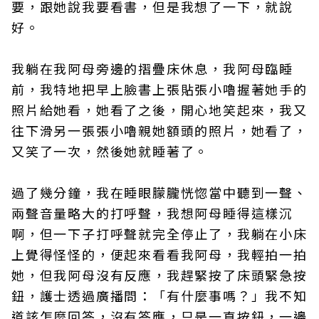
要，跟她說我要看書，但是我想了一下，就說
好。
我躺在我阿母旁邊的摺疊床休息，我阿母臨睡
前，我特地把早上臉書上張貼張小嚕握著她手的
照片給她看，她看了之後，開心地笑起來，我又
往下滑另一張張小嚕親她額頭的照片，她看了，
又笑了一次，然後她就睡著了。
過了幾分鐘，我在睡眼朦朧恍惚當中聽到一聲、
兩聲音量略大的打呼聲，我想阿母睡得這樣沉
啊，但一下子打呼聲就完全停止了，我躺在小床
上覺得怪怪的，便起來看看我阿母，我輕拍一拍
她，但我阿母沒有反應，我趕緊按了床頭緊急按
鈕，護士透過廣播問：「有什麼事嗎？」我不知
道該怎麼回答，沒有答應，只是一直按鈕，一邊