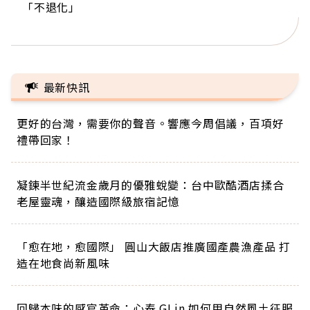
「不退化」
的家，我連作夢都講台語！」
丑」走進安養院，逗樂上萬爺奶：退休後才開始真
手，分享長壽的秘密原來是「這個」
巨蛋！連CNN都大讚！
正的人生
最新快訊
更好的台灣，需要你的聲音。響應今周倡議，百項好
禮帶回家！
凝鍊半世紀流金歲月的優雅蛻變：台中歐酷酒店揉合
老屋靈魂，釀造國際級旅宿記憶
「愈在地，愈國際」 圓山大飯店推廣國產農漁產品 打
造在地食尚新風味
回歸本味的感官革命：心泰 GLin 如何用自然風土征服