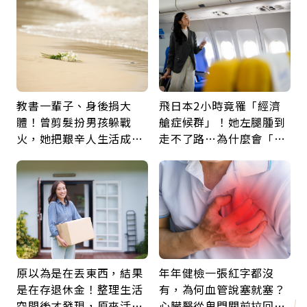
鍵
教書一輩子、身後捐大
飛日本2小時竟罹「經濟
體！曾剪髮扮男孩躲戰
艙症候群」！她左腿腫到
火，她把艱辛人生活成風
走不了路…為什麼會「靜
景：生命價值在於成為祝
脈血栓」？醫示警7種人
福
注意
原以為是在丟東西，結果
年年健檢一張紅字都沒
是在存退休金！整理生活
有，為何血管說塞就塞？
空間後才發現，原來活得
心臟醫從鬼門關前拉回病