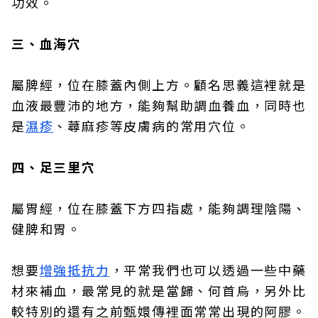
功效。
三、血海穴
屬脾經，位在膝蓋內側上方。顧名思義這裡就是
血液最豐沛的地方，能夠幫助調血養血，同時也
是
濕疹
、蕁麻疹等皮膚病的常用穴位。
四、足三里穴
屬胃經，位在膝蓋下方四指處，能夠調理陰陽、
健脾和胃。
想要
增強抵抗力
，平常我們也可以透過一些中藥
材來補血，最常見的就是當歸、何首烏，另外比
較特別的還有之前甄嬛傳裡面常常出現的阿膠。