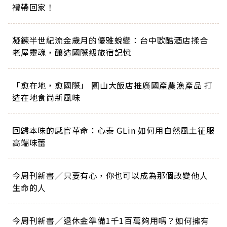
禮帶回家！
凝鍊半世紀流金歲月的優雅蛻變：台中歐酷酒店揉合
老屋靈魂，釀造國際級旅宿記憶
「愈在地，愈國際」 圓山大飯店推廣國產農漁產品 打
造在地食尚新風味
回歸本味的感官革命：心泰 GLin 如何用自然風土征服
高端味蕾
今周刊新書／只要有心，你也可以成為那個改變他人
生命的人
今周刊新書／退休金準備1千1百萬夠用嗎？如何擁有