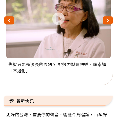
失智只能是漫長的告別？ 她努力製造快樂，讓幸福
來自剛果的巧克力神父 為台灣奉獻36年 「台灣是我
63歲卸矽谷副總、搬回台灣找快樂！「蛋黃哥小
104歲打破金氏世界紀錄 成為全球最年長羽球選
事業巔峰他選擇追夢…黑手阿伯拉小提琴還登上小
「不退化」
的家，我連作夢都講台語！」
丑」走進安養院，逗樂上萬爺奶：退休後才開始真
手，分享長壽的秘密原來是「這個」
巨蛋！連CNN都大讚！
正的人生
最新快訊
更好的台灣，需要你的聲音。響應今周倡議，百項好