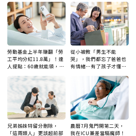
勞動基金上半年賺翻「勞
從小被教「男生不能
工平均分紅11.8萬」！達
哭」，我們都忘了爸爸也
人提點：60歲就能領，重
有情緒…有了孩子才懂：
新就業還有隱藏版退休金
父親節最珍貴禮物是一句
久違的關心
兄弟姊妹特留分刪除，
農曆7月鬼門開第二天，
「這兩類人」更該超前部
我在ICU兼差當驅魔師！