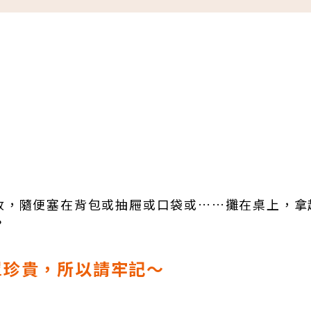
收，隨便塞在背包或抽屜或口袋或……攤在桌上，拿
？
罩珍貴，所以請牢記～