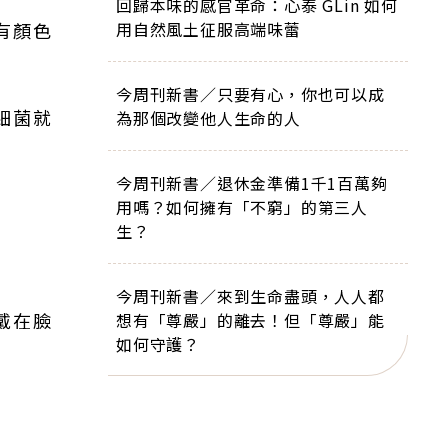
回歸本味的感官革命：心泰 GLin 如何
有顏色
用自然風土征服高端味蕾
今周刊新書／只要有心，你也可以成
細菌就
為那個改變他人生命的人
今周刊新書／退休金準備1千1百萬夠
用嗎？如何擁有「不窮」的第三人
生？
今周刊新書／來到生命盡頭，人人都
戴在臉
想有「尊嚴」的離去！但「尊嚴」能
如何守護？