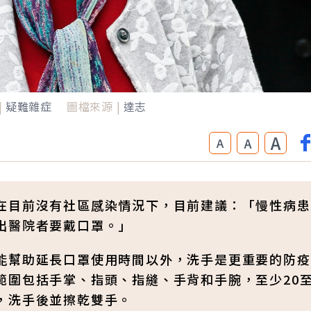
|
疑難雜症
圖檔來源 |
達志
A
A
A
在目前沒有社區感染情況下，目前建議：「慢性病患
出醫院者要戴口罩。」
能幫助延長口罩使用時間以外，洗手是更重要的防疫
圍包括手掌、指頭、指縫、手背和手腕，至少20至
，洗手後並擦乾雙手。