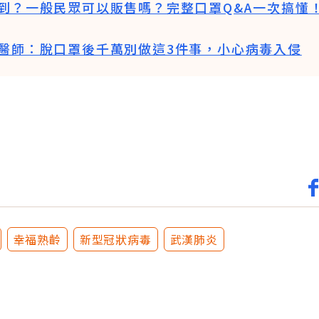
到？一般民眾可以販售嗎？完整口罩Q&A一次搞懂
醫師：脫口罩後千萬別做這3件事，小心病毒入侵
幸福熟齡
新型冠狀病毒
武漢肺炎