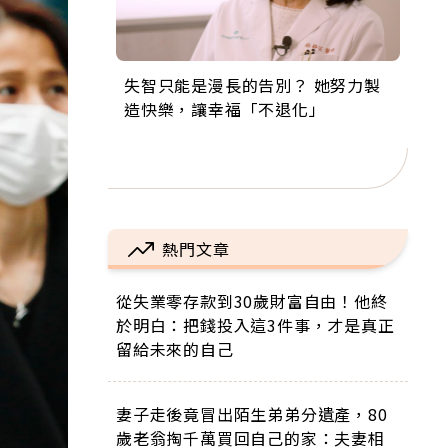
失智只能是漫長的告別？ 她努力製
來自剛果的巧克力神父 為台灣奉獻
63歲卸矽谷副總、搬回台灣找快
104歲打破金氏世界紀錄 成為全球
事業巔峰他選擇追夢…黑手阿伯拉
造快樂，讓幸福「不退化」
36年 「台灣是我的家，我連作夢都
樂！「蛋黃哥小丑」走進安養院，
最年長羽球選手，分享長壽的秘密
小提琴還登上小巨蛋！連CNN都大
講台語！」
逗樂上萬爺奶：退休後才開始真正
原來是「這個」
讚！
的人生
熱門文章
從失業零存款到30歲財富自由！他終
於明白：把錢投入這3件事，才是真正
留給未來的自己
妻子走後竟冒出陌生弟弟分遺產，80
歲老翁掏千萬買回自己的家：夫妻相