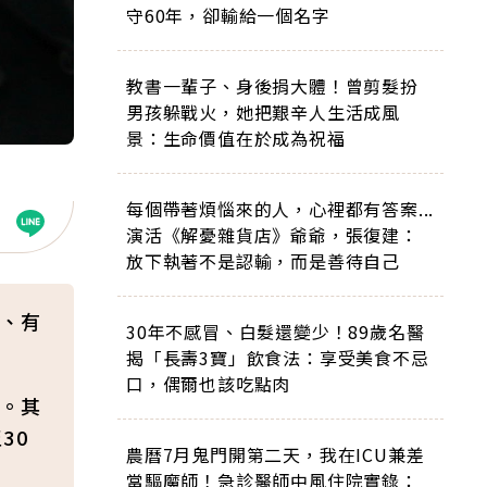
守60年，卻輸給一個名字
教書一輩子、身後捐大體！曾剪髮扮
男孩躲戰火，她把艱辛人生活成風
景：生命價值在於成為祝福
每個帶著煩惱來的人，心裡都有答案...
演活《解憂雜貨店》爺爺，張復建：
放下執著不是認輸，而是善待自己
、有
30年不感冒、白髮還變少！89歲名醫
揭「長壽3寶」飲食法：享受美食不忌
口，偶爾也該吃點肉
。其
30
農曆7月鬼門開第二天，我在ICU兼差
當驅魔師！急診醫師中風住院實錄：