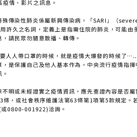
陸地區疫情、影片之訊息。
傳染性肺炎係屬新興傳染病，「SARI」（sever
n）為全世界已使用許久之名詞，定義上是指需住院的肺炎，可能
息，請民眾勿隨意散播、轉傳。
須要人人帶口罩的時候，就是疫情大爆發的時候了….
罩，是保護自己及他人基本作為，中央流行疫情指揮
訊。
源不明或未經證實之疫情資訊，應先查證內容是否屬
3條，或社會秩序維護法第63條第1項第5款規定。
800-001922)洽詢。