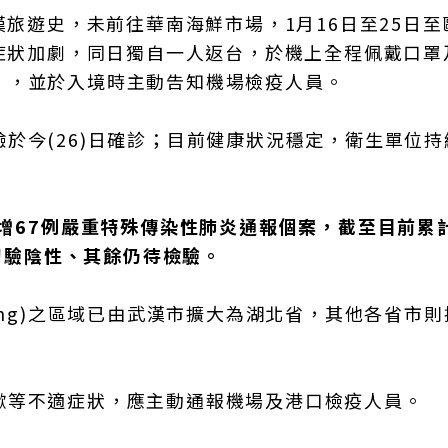
漢旅遊史，未前往華南海鮮市場，1月16日至25日至
嗽症狀加劇，同日獨自一人返台，於機上全程佩戴口罩
」，並於入境時主動告知機場檢疫人員。
於今(26)日確診；目前健康狀況穩定，衛生單位持
增67例嚴重特殊傳染性肺炎通報個案，截至目前累
名初驗陰性、其餘仍待檢驗。
ing)之區域已由武漢市擴大為湖北省，其他各省市
嗽等不適症狀，應主動通報機場及港口檢疫人員。