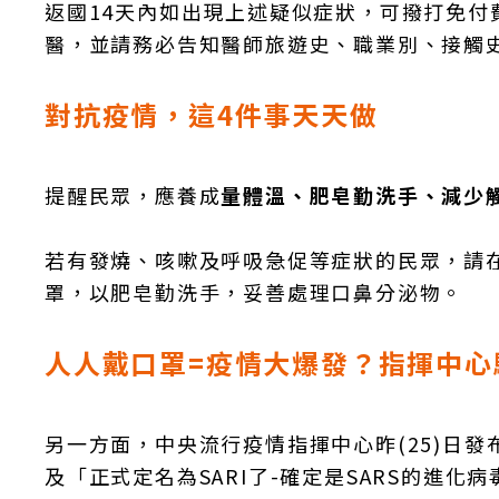
返國14天內如出現上述疑似症狀，可撥打免付費防疫
醫，並請務必告知醫師旅遊史、職業別、接觸史
對抗疫情，這4件事天天做
提醒民眾，應養成
量體溫、肥皂勤洗手、減少
若有發燒、咳嗽及呼吸急促等症狀的民眾，請
罩，以肥皂勤洗手，妥善處理口鼻分泌物。
人人戴口罩=疫情大爆發？指揮中心
另一方面，中央流行疫情指揮中心昨(25)日
及「正式定名為SARI了-確定是SARS的進