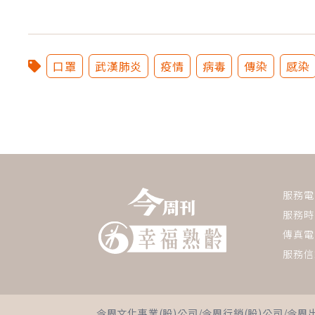
口罩
武漢肺炎
疫情
病毒
傳染
感染
服務電話：
服務時間
傳真電話
服務信
今周文化事業(股)公司/今周行銷(股)公司/今周出版(股)公