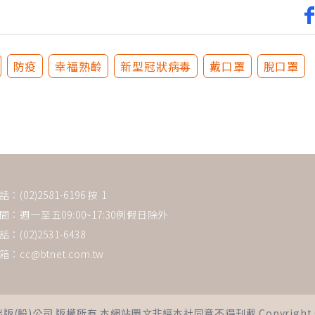
防疫
幸福熟齡
新型冠狀病毒
戴口罩
脫口罩
(02)2581-6196 按 1
：週一至五09:00~17:30例假日除外
：(02)2531-6438
箱：
cc@btnet.com.tw
司 版權所有 本網站圖文非經本社同意不得刊載 Copyright © 2021 Bus