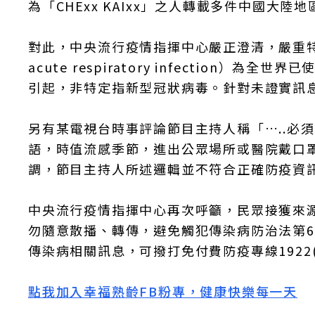
為「CHExx KAIxx」之人轉載多件中國大
對此，中央流行疫情指揮中心嚴正澄清，嚴重特殊
acute respiratory infectio
引起，非特定指新型冠狀病毒。針對未證實訊
另有某電視台時事評論節目主持人稱「…..必
語，時值流感季節，進出公眾場所或醫院戴口
調，節目主持人所述邏輯並不符合正確防疫資
中央流行疫情指揮中心再次呼籲，民眾接獲來
勿隨意散播、轉傳，避免觸犯傳染病防治法第6
傳染病相關訊息，可撥打免付費防疫專線1922(或0
點我加入幸福熟齡FB粉專，健康快樂每一天