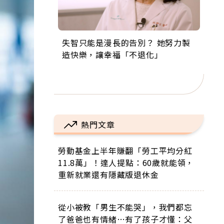
失智只能是漫長的告別？ 她努力製
來自剛果的巧克力神父 為台灣奉獻
63歲卸矽谷副總、搬回台灣找快
104歲打破金氏世界紀錄 成為全球
事業巔峰他選擇追夢…黑手阿伯拉
造快樂，讓幸福「不退化」
36年 「台灣是我的家，我連作夢都
樂！「蛋黃哥小丑」走進安養院，
最年長羽球選手，分享長壽的秘密
小提琴還登上小巨蛋！連CNN都大
講台語！」
逗樂上萬爺奶：退休後才開始真正
原來是「這個」
讚！
的人生
熱門文章
勞動基金上半年賺翻「勞工平均分紅
11.8萬」！達人提點：60歲就能領，
重新就業還有隱藏版退休金
從小被教「男生不能哭」，我們都忘
了爸爸也有情緒…有了孩子才懂：父