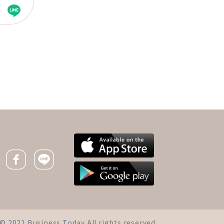
下一則 ＋
武漢肺炎》台灣新增2例
確診！網傳維他命C、蜂
蜜檸檬有防護效果？十大
Facebook icon
Line icon
Q&A解析
iness Today All rights reserved