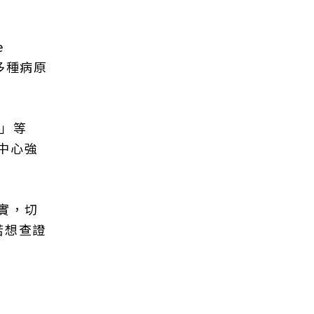
e
由多種病原
.」等
中心強
實，切
若想查證