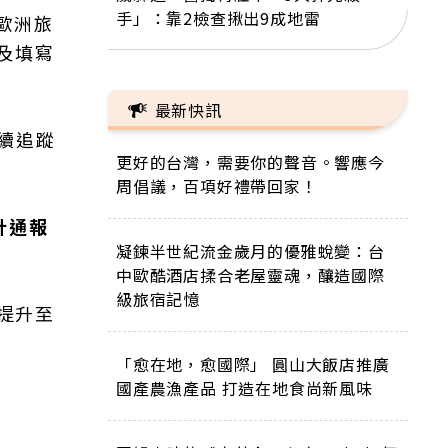
手」：靠2檢查揪出9成地雷
歐洲旅
及填寫
最新快訊
續追蹤
更好的台灣，需要你的聲音。響應今
周倡議，百項好禮帶回家！
計通報
凝鍊半世紀流金歲月的優雅蛻變：台
中歐酷酒店揉合老屋靈魂，釀造國際
級旅宿記憶
則提升至
「愈在地，愈國際」 圓山大飯店推廣
國產農漁產品 打造在地食尚新風味