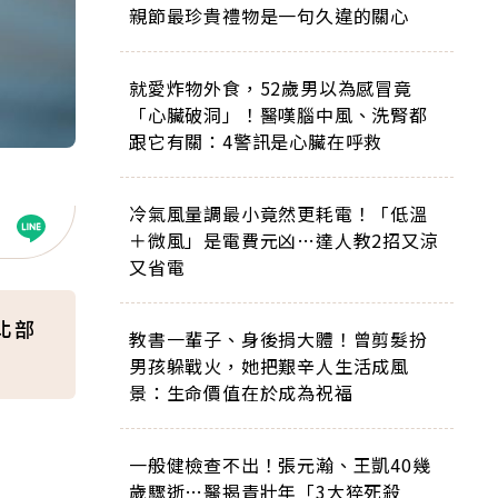
親節最珍貴禮物是一句久違的關心
就愛炸物外食，52歲男以為感冒竟
「心臟破洞」！醫嘆腦中風、洗腎都
跟它有關：4警訊是心臟在呼救
冷氣風量調最小竟然更耗電！「低溫
＋微風」是電費元凶…達人教2招又涼
又省電
北部
教書一輩子、身後捐大體！曾剪髮扮
男孩躲戰火，她把艱辛人生活成風
景：生命價值在於成為祝福
一般健檢查不出！張元瀚、王凱40幾
歲驟逝…醫揭青壯年「3大猝死殺