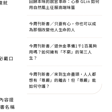
回歸本味的感官革命：心泰 GLin 如何
速就
用自然風土征服高端味蕾
今周刊新書／只要有心，你也可以成
為那個改變他人生命的人
今周刊新書／退休金準備1千1百萬夠
用嗎？如何擁有「不窮」的第三人
生？
必戴口
今周刊新書／來到生命盡頭，人人都
想有「尊嚴」的離去！但「尊嚴」能
如何守護？
內容提
臉書名稱