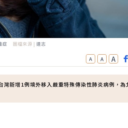
雜症
圖檔來源 |
達志
A
A
A
，台灣新增1例境外移入嚴重特殊傳染性肺炎病例，為