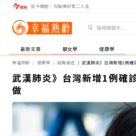
從今開始，勾勒美好第二人生
最新文章
靚女學
健康學
幸福熟齡
/
健康學
/
疑難雜症
/
武漢肺炎》台灣新增1例確
武漢肺炎》台灣新增1例確
做