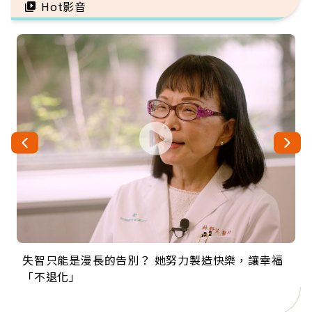
Hot影音
失智只能是漫長的告別？ 她努力製造快樂，讓幸福
來自剛果的巧克力神父 為台灣奉獻36年 「台灣是我
63歲卸矽谷副總、搬回台灣找快樂！「蛋黃哥小
104歲打破金氏世界紀錄 成為全球最年長羽球選
事業巔峰他選擇追夢…黑手阿伯拉小提琴還登上小
「不退化」
的家，我連作夢都講台語！」
丑」走進安養院，逗樂上萬爺奶：退休後才開始真
手，分享長壽的秘密原來是「這個」
巨蛋！連CNN都大讚！
正的人生