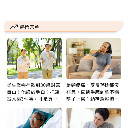
熱門文章
從失業零存款到30歲財富
肩頸痠痛、反覆落枕都沒
自由！他終於明白：把錢
在意，直到手麻到拿不穩
投入這3件事，才是真正
筷子…醫：頸神經壓迫上
留給未來的自己
身，打破固定姿勢才是關
鍵