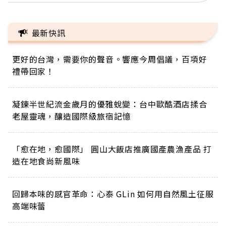
最新快訊
更好的台灣，需要你的聲音。響應今周倡議，百項好
禮帶回家！
凝鍊半世紀流金歲月的優雅蛻變：台中歐酷酒店揉合
老屋靈魂，釀造國際級旅宿記憶
「愈在地，愈國際」 圓山大飯店推廣國產農漁產品 打
造在地食尚新風味
回歸本味的感官革命：心泰 GLin 如何用自然風土征服
高端味蕾