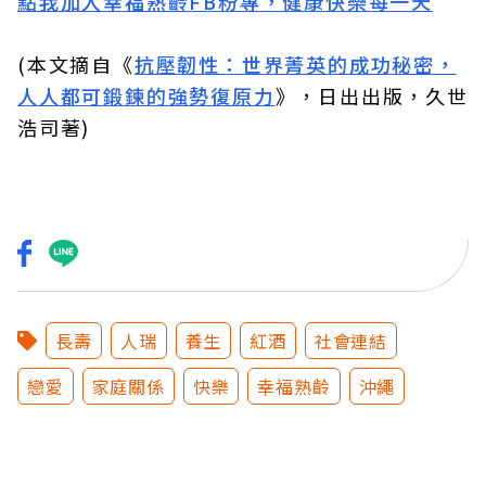
點我加入幸福熟齡FB粉專，健康快樂每一天
(本文摘自《
抗壓韌性：世界菁英的成功秘密，
人人都可鍛鍊的強勢復原力
》，日出出版，久世
浩司著)
長壽
人瑞
養生
紅酒
社會連結
戀愛
家庭關係
快樂
幸福熟齡
沖繩