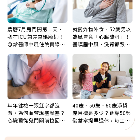
農曆7月鬼門開第二天，
就愛炸物外食，52歲男以
我在ICU兼差當驅魔師！
為感冒竟「心臟破洞」！
急診醫師中風住院實錄：
醫嘆腦中風、洗腎都跟它
那些怪物原來叫譫妄
有關：4警訊是心臟在呼
救
年年健檢一張紅字都沒
40歲、50歲、60歲淨資
有，為何血管說塞就塞？
產目標是多少？他靠50%
心臟醫從鬼門關前拉回病
儲蓄率提早退休，每工作
人：會不會心梗要看對數
1年買下1年自由
字