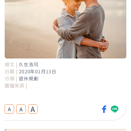
撰文 |
久世浩司
日期 |
2020年01月13日
分類 |
退休規劃
圖檔來源 |
A
A
A