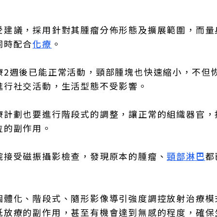
受建議，採用針對其腫瘤分佈形態及擴展範圍，而量
同時配合
化療
。
療2週後已能正常活動，頸部腫塊也快速縮小，不但
進行社交活動，生活型態不受影響。
療計劃也要進行階段式的調整，讓正常的組織器官，
位的副作用。
院接受磁振攝影檢查，發現原本的腫瘤、
頸部淋巴
都
個體化、階段式、隨形影像導引強度調控放射治療模
低放療的副作用，甚至有機會達到無感的程度，確保