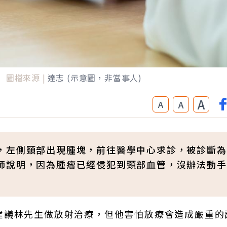
圖檔來源 |
達志 (示意圖，非當事人)
A
A
A
，左側頸部出現腫塊，前往醫學中心求診，被診斷為
師說明，因為腫瘤已經侵犯到頸部血管，沒辦法動手
建議林先生做放射治療，但他害怕放療會造成嚴重的