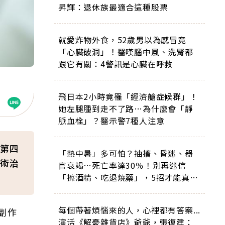
昇輝：退休族最適合這種股票
就愛炸物外食，52歲男以為感冒竟
「心臟破洞」！醫嘆腦中風、洗腎都
跟它有關：4警訊是心臟在呼救
飛日本2小時竟罹「經濟艙症候群」！
她左腿腫到走不了路…為什麼會「靜
脈血栓」？醫示警7種人注意
第四
「熱中暑」多可怕？抽搐、昏迷、器
術治
官衰竭…死亡率達30％！別再迷信
「擦酒精、吃退燒藥」，5招才能真救
命
每個帶著煩惱來的人，心裡都有答案...
副作
演活《解憂雜貨店》爺爺，張復建：