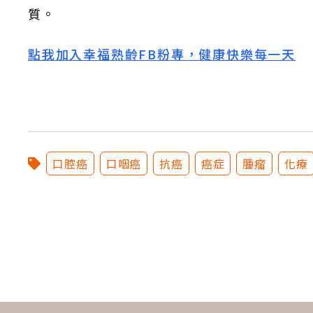
質。
點我加入幸福熟齡FB粉專，健康快樂每一天
口腔癌
口咽癌
抗癌
癌症
腫瘤
化療