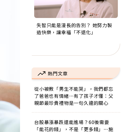
失智只能是漫長的告別？ 她努力製
來自剛果的巧克力神父 為台灣奉獻
63歲卸矽谷副總、搬回台灣找快
104歲打破金氏世界紀錄 成為全球
事業巔峰他選擇追夢…黑手阿伯拉
造快樂，讓幸福「不退化」
36年 「台灣是我的家，我連作夢都
樂！「蛋黃哥小丑」走進安養院，
最年長羽球選手，分享長壽的秘密
小提琴還登上小巨蛋！連CNN都大
講台語！」
逗樂上萬爺奶：退休後才開始真正
原來是「這個」
讚！
的人生
熱門文章
從小被教「男生不能哭」，我們都忘
了爸爸也有情緒…有了孩子才懂：父
親節最珍貴禮物是一句久違的關心
台股暴漲暴跌還能進場？60後需要
「能花的錢」，不是「更多錢」…施