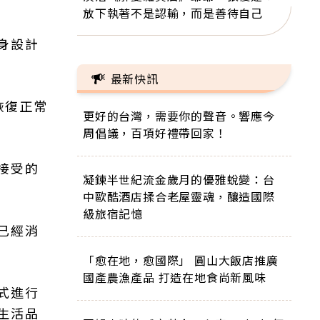
放下執著不是認輸，而是善待自己
身設計
最新快訊
恢復正常
更好的台灣，需要你的聲音。響應今
周倡議，百項好禮帶回家！
接受的
凝鍊半世紀流金歲月的優雅蛻變：台
中歐酷酒店揉合老屋靈魂，釀造國際
級旅宿記憶
已經消
「愈在地，愈國際」 圓山大飯店推廣
國產農漁產品 打造在地食尚新風味
式進行
生活品