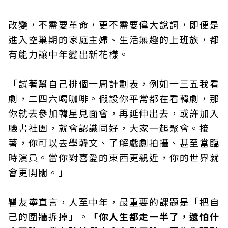
改變，不需要革命，更不需要偉大說詞，即便是
進入空巢期的家庭主婦、生活無趣的上班族，都
有能力讓中年變出新花樣。
「試著幫自己排個一周計劃表，例如一三五我看
劇，二四六喝咖啡。假設你平常都在看韓劇，那
你就去參加韓星見面會，再延伸出去，或許加入
臉書社團，就會認識同好，大家一起聚會。接
著，你可以去學韓文、了解戲劇拍攝、甚至當臨
時演員。當你對喜愛的東西更親近，你的世界就
會更開闊。」
瞿友寧直言，人至中年，最重要的課題是「把自
己的圍牆拆掉」。
「你人生都走一半了，還怕什