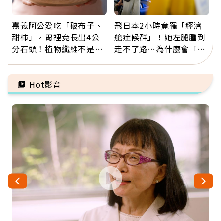
嘉義阿公愛吃「破布子、
飛日本2小時竟罹「經濟
甜柿」，胃裡竟長出4公
艙症候群」！她左腿腫到
分石頭！植物纖維不是吃
走不了路…為什麼會「靜
越多越好，這些水果都上
脈血栓」？醫示警7種人
榜
注意
Hot影音