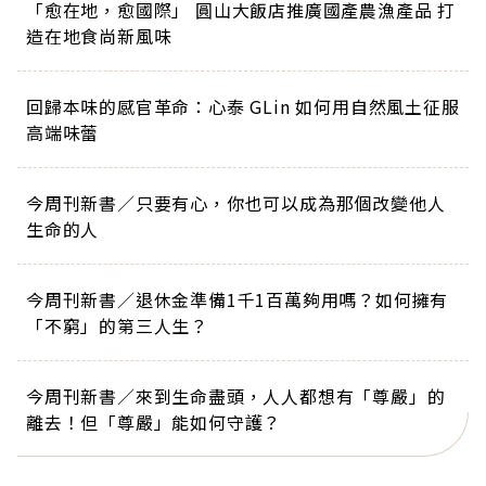
「愈在地，愈國際」 圓山大飯店推廣國產農漁產品 打
造在地食尚新風味
回歸本味的感官革命：心泰 GLin 如何用自然風土征服
高端味蕾
今周刊新書／只要有心，你也可以成為那個改變他人
生命的人
今周刊新書／退休金準備1千1百萬夠用嗎？如何擁有
「不窮」的第三人生？
今周刊新書／來到生命盡頭，人人都想有「尊嚴」的
離去！但「尊嚴」能如何守護？