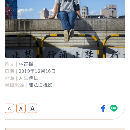
撰文 |
林芷揚
日期 |
2019年12月16日
分類 |
人生體悟
圖檔來源 |
陳弘岱攝影
A
A
A