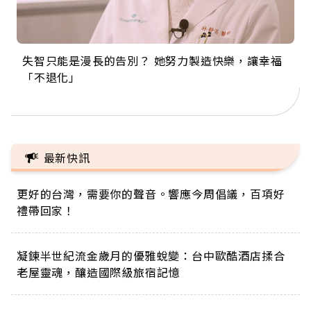
失智只能是漫長的告別？ 她努力製造快樂，讓幸福
來自剛果的巧克力神父 為台灣奉獻36年 「台灣是我
63歲卸矽谷副總、搬回台灣找快樂！「蛋黃哥小
104歲打破金氏世界紀錄 成為全球最年長羽球選
事業巔峰他選擇追夢…黑手阿伯拉小提琴還登上小
「不退化」
的家，我連作夢都講台語！」
丑」走進安養院，逗樂上萬爺奶：退休後才開始真
手，分享長壽的秘密原來是「這個」
巨蛋！連CNN都大讚！
正的人生
最新快訊
更好的台灣，需要你的聲音。響應今周倡議，百項好
禮帶回家！
凝鍊半世紀流金歲月的優雅蛻變：台中歐酷酒店揉合
老屋靈魂，釀造國際級旅宿記憶