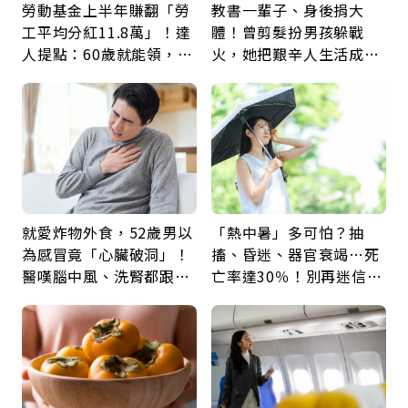
勞動基金上半年賺翻「勞
教書一輩子、身後捐大
工平均分紅11.8萬」！達
體！曾剪髮扮男孩躲戰
人提點：60歲就能領，重
火，她把艱辛人生活成風
新就業還有隱藏版退休金
景：生命價值在於成為祝
福
就愛炸物外食，52歲男以
「熱中暑」多可怕？抽
為感冒竟「心臟破洞」！
搐、昏迷、器官衰竭…死
醫嘆腦中風、洗腎都跟它
亡率達30％！別再迷信
有關：4警訊是心臟在呼
「擦酒精、吃退燒藥」，
救
5招才能真救命