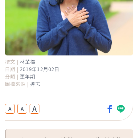
撰文 |
林芷揚
日期 |
2019年12月02日
分類 |
更年期
圖檔來源 |
達志
A
A
A