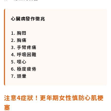
心臟病發作徵兆
1. 胸悶
2. 胸痛
3. 手臂疼痛
4. 呼吸困難
5. 噁心
6. 極度疲倦
7. 頭暈
注意4症狀！更年期女性慎防心肌梗
塞