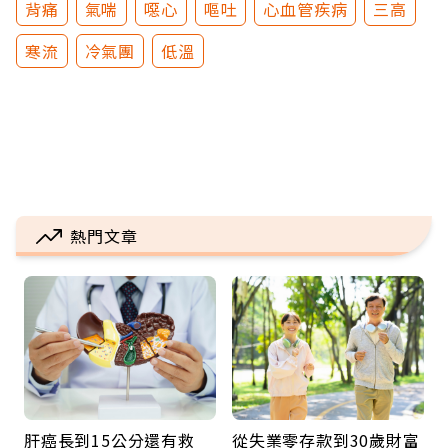
背痛
氣喘
噁心
嘔吐
心血管疾病
三高
寒流
冷氣團
低溫
熱門文章
肝癌長到15公分還有救
從失業零存款到30歲財富