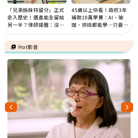
「兄弟姊妹特留分」正式
45歲以上快看！政府3年
走入歷史！遺產能全留給
補助10萬學費：AI、瑜
另一半？律師提醒：沒做
珈、烘焙都能學…只要願
「1件事」照樣白忙
意開始，永遠不嫌晚
Hot影音