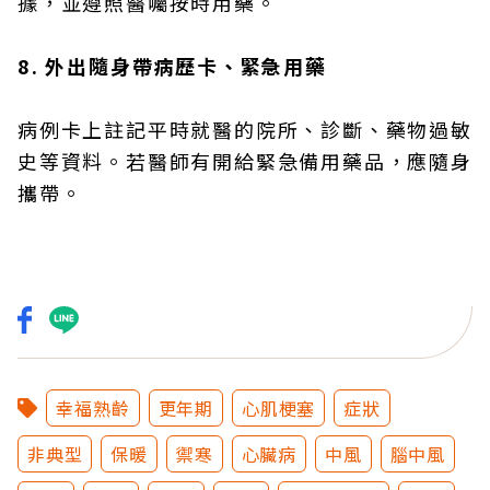
據，並遵照醫囑按時用藥。
8. 外出隨身帶病歷卡、緊急用藥
病例卡上註記平時就醫的院所、診斷、藥物過敏
史等資料。若醫師有開給緊急備用藥品，應隨身
攜帶。​
幸福熟齡
更年期
心肌梗塞
症狀
非典型
保暖
禦寒
心臟病
中風
腦中風