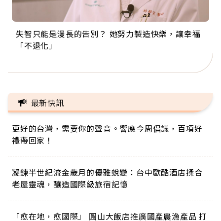
失智只能是漫長的告別？ 她努力製造快樂，讓幸福
來自剛果的巧克力神父 為台灣奉獻36年 「台灣是我
63歲卸矽谷副總、搬回台灣找快樂！「蛋黃哥小
104歲打破金氏世界紀錄 成為全球最年長羽球選
事業巔峰他選擇追夢…黑手阿伯拉小提琴還登上小
「不退化」
的家，我連作夢都講台語！」
丑」走進安養院，逗樂上萬爺奶：退休後才開始真
手，分享長壽的秘密原來是「這個」
巨蛋！連CNN都大讚！
正的人生
最新快訊
更好的台灣，需要你的聲音。響應今周倡議，百項好
禮帶回家！
凝鍊半世紀流金歲月的優雅蛻變：台中歐酷酒店揉合
老屋靈魂，釀造國際級旅宿記憶
「愈在地，愈國際」 圓山大飯店推廣國產農漁產品 打