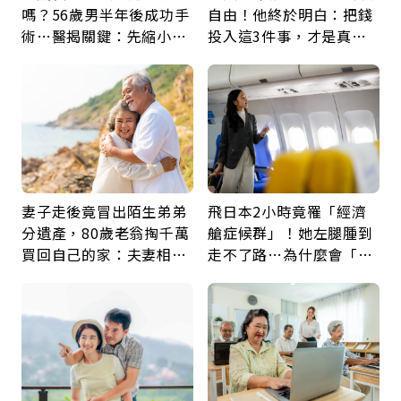
嗎？56歲男半年後成功手
自由！他終於明白：把錢
術…醫揭關鍵：先縮小腫
投入這3件事，才是真正
瘤再談根治
留給未來的自己
妻子走後竟冒出陌生弟弟
飛日本2小時竟罹「經濟
分遺產，80歲老翁掏千萬
艙症候群」！她左腿腫到
買回自己的家：夫妻相守
走不了路…為什麼會「靜
60年，卻輸給一個名字
脈血栓」？醫示警7種人
注意