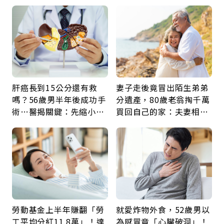
肝癌長到15公分還有救
妻子走後竟冒出陌生弟弟
嗎？56歲男半年後成功手
分遺產，80歲老翁掏千萬
術…醫揭關鍵：先縮小腫
買回自己的家：夫妻相守
瘤再談根治
60年，卻輸給一個名字
勞動基金上半年賺翻「勞
就愛炸物外食，52歲男以
工平均分紅11.8萬」！達
為感冒竟「心臟破洞」！