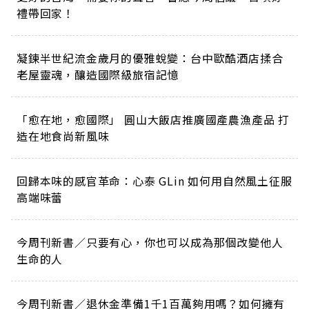
禮帶回家！
凝鍊半世紀流金歲月的優雅蛻變：台中歐酷酒店揉合
老屋靈魂，釀造國際級旅宿記憶
「愈在地，愈國際」 圓山大飯店推廣國產農漁產品 打
造在地食尚新風味
回歸本味的感官革命：心泰 GLin 如何用自然風土征服
高端味蕾
今周刊新書／只要有心，你也可以成為那個改變他人
生命的人
今周刊新書／退休金準備1千1百萬夠用嗎？如何擁有