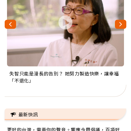
失智只能是漫長的告別？ 她努力製造快樂，讓幸福
來自剛果的巧克力神父 為台灣奉獻36年 「台灣是我
63歲卸矽谷副總、搬回台灣找快樂！「蛋黃哥小
104歲打破金氏世界紀錄 成為全球最年長羽球選
事業巔峰他選擇追夢…黑手阿伯拉小提琴還登上小
「不退化」
的家，我連作夢都講台語！」
丑」走進安養院，逗樂上萬爺奶：退休後才開始真
手，分享長壽的秘密原來是「這個」
巨蛋！連CNN都大讚！
正的人生
最新快訊
更好的台灣，需要你的聲音。響應今周倡議，百項好