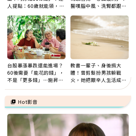
人提點：60歲就能領，重
醫嘆腦中風、洗腎都跟它
新就業還有隱藏版退休金
有關：4警訊是心臟在呼
救
台股暴漲暴跌還能進場？
教書一輩子、身後捐大
60後需要「能花的錢」，
體！曾剪髮扮男孩躲戰
不是「更多錢」…施昇
火，她把艱辛人生活成風
輝：退休族最適合這種股
景：生命價值在於成為祝
票
福
Hot影音