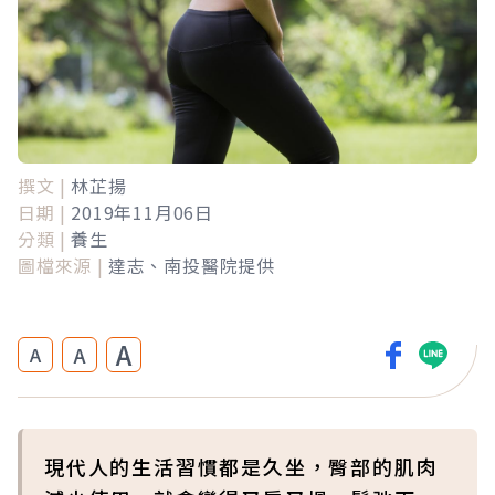
撰文 |
林芷揚
日期 |
2019年11月06日
分類 |
養生
圖檔來源 |
達志、南投醫院提供
A
A
A
現代人的生活習慣都是久坐，臀部的肌肉