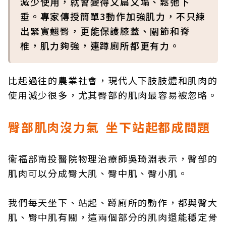
減少使用，就會變得又扁又塌、鬆弛下
垂。專家傳授簡單3動作加強肌力，不只練
出緊實翹臀，更能保護膝蓋、關節和脊
椎，肌力夠強，連蹲廁所都更有力。
比起過往的農業社會，現代人下肢肢體和肌肉的
使用減少很多，尤其臀部的肌肉最容易被忽略。
臀部肌肉沒力氣 坐下站起都成問題
衛福部南投醫院物理治療師吳琦淵表示，臀部的
肌肉可以分成臀大肌、臀中肌、臀小肌。
我們每天坐下、站起、蹲廁所的動作，都與臀大
肌、臀中肌有關，這兩個部分的肌肉還能穩定骨