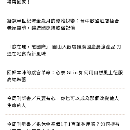
禮帶回家！
凝鍊半世紀流金歲月的優雅蛻變：台中歐酷酒店揉合
老屋靈魂，釀造國際級旅宿記憶
「愈在地，愈國際」 圓山大飯店推廣國產農漁產品 打
造在地食尚新風味
回歸本味的感官革命：心泰 GLin 如何用自然風土征服
高端味蕾
今周刊新書／只要有心，你也可以成為那個改變他人
生命的人
今周刊新書／退休金準備1千1百萬夠用嗎？如何擁有