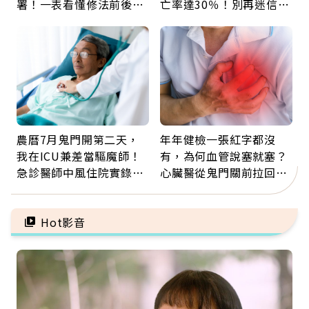
署！一表看懂修法前後差
亡率達30％！別再迷信
異：沒留遺囑手足反而分
「擦酒精、吃退燒藥」，
更多
5招才能真救命
農曆7月鬼門開第二天，
年年健檢一張紅字都沒
我在ICU兼差當驅魔師！
有，為何血管說塞就塞？
急診醫師中風住院實錄：
心臟醫從鬼門關前拉回病
那些怪物原來叫譫妄
人：會不會心梗要看對數
字
Hot影音