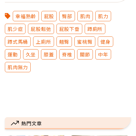
幸福熟齡
屁股
臀部
肌肉
肌力
肌少症
屁股鬆弛
屁股下垂
蹲廁所
蹲式馬桶
上廁所
翹臀
蜜桃臀
健身
運動
久坐
膝蓋
脊椎
關節
中年
肌肉無力
熱門文章