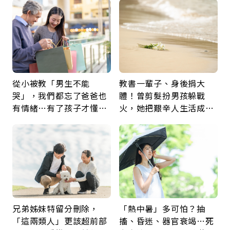
從小被教「男生不能
教書一輩子、身後捐大
哭」，我們都忘了爸爸也
體！曾剪髮扮男孩躲戰
有情緒…有了孩子才懂：
火，她把艱辛人生活成風
父親節最珍貴禮物是一句
景：生命價值在於成為祝
久違的關心
福
兄弟姊妹特留分刪除，
「熱中暑」多可怕？抽
「這兩類人」更該超前部
搐、昏迷、器官衰竭…死