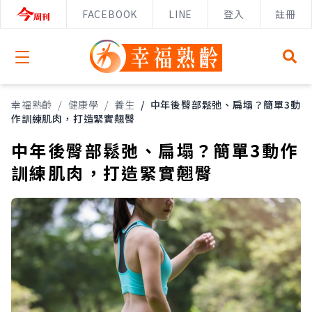
FACEBOOK
LINE
登入
註冊
Open menu
幸福熟齡
/
健康學
/
養生
/
中年後臀部鬆弛、扁塌？簡單3動
作訓練肌肉，打造緊實翹臀
中年後臀部鬆弛、扁塌？簡單3動作
訓練肌肉，打造緊實翹臀