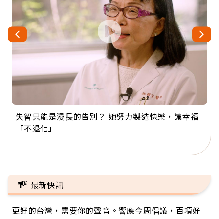
失智只能是漫長的告別？ 她努力製造快樂，讓幸福
來自剛果的巧克力神父 為台灣奉獻36年 「台灣是我
63歲卸矽谷副總、搬回台灣找快樂！「蛋黃哥小
104歲打破金氏世界紀錄 成為全球最年長羽球選
事業巔峰他選擇追夢…黑手阿伯拉小提琴還登上小
「不退化」
的家，我連作夢都講台語！」
丑」走進安養院，逗樂上萬爺奶：退休後才開始真
手，分享長壽的秘密原來是「這個」
巨蛋！連CNN都大讚！
正的人生
最新快訊
更好的台灣，需要你的聲音。響應今周倡議，百項好