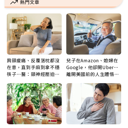
熱門文章
肩頸痠痛、反覆落枕都沒
兒子在Amazon、媳婦在
在意，直到手麻到拿不穩
Google，他卻開Uber…
筷子…醫：頸神經壓迫上
離開美國前的人生體悟：
身，打破固定姿勢才是關
好的壞的都不會永遠
鍵