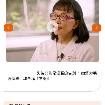
                          失智只能是漫長的告別？ 她努力製
                          來自剛果的巧克力神父 為台灣奉獻
                          63歲卸矽谷副總、搬回台灣找快
                          104歲打破金氏世界紀錄 成為全球
                          事業巔峰他選擇追夢…黑手阿伯拉
造快樂，讓幸福「不退化」                        
樂！「蛋黃哥小丑」走進安養院，逗樂上萬爺奶：
小提琴還登上小巨蛋！連CNN都大讚！                        
36年 「台灣是我的家，我連作夢都講台語！」      
最年長羽球選手，分享長壽的秘密原來是
退休後才開始真正的人生                        