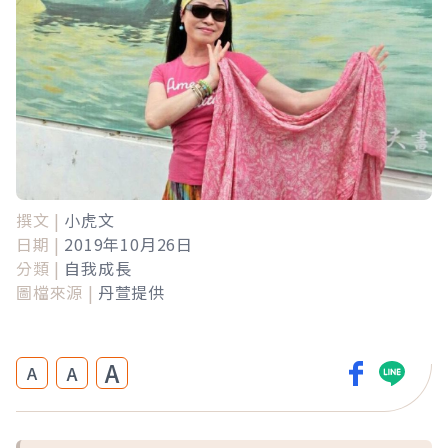
撰文 |
小虎文
日期 |
2019年10月26日
分類 |
自我成長
圖檔來源 |
丹萱提供
A
A
A