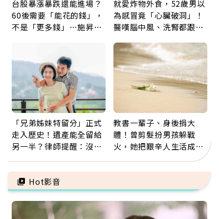
台股暴漲暴跌還能進場？
就愛炸物外食，52歲男以
60後需要「能花的錢」，
為感冒竟「心臟破洞」！
不是「更多錢」…施昇
醫嘆腦中風、洗腎都跟它
輝：退休族最適合這種股
有關：4警訊是心臟在呼
票
救
「兄弟姊妹特留分」正式
教書一輩子、身後捐大
走入歷史！遺產能全留給
體！曾剪髮扮男孩躲戰
另一半？律師提醒：沒做
火，她把艱辛人生活成風
「1件事」照樣白忙
景：生命價值在於成為祝
福
Hot影音