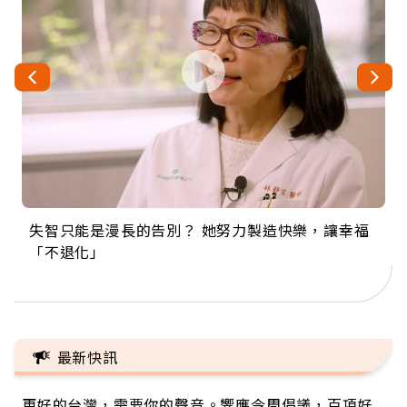
失智只能是漫長的告別？ 她努力製造快樂，讓幸福
來自剛果的巧克力神父 為台灣奉獻36年 「台灣是我
63歲卸矽谷副總、搬回台灣找快樂！「蛋黃哥小
104歲打破金氏世界紀錄 成為全球最年長羽球選
事業巔峰他選擇追夢…黑手阿伯拉小提琴還登上小
「不退化」
的家，我連作夢都講台語！」
丑」走進安養院，逗樂上萬爺奶：退休後才開始真
手，分享長壽的秘密原來是「這個」
巨蛋！連CNN都大讚！
正的人生
最新快訊
更好的台灣，需要你的聲音。響應今周倡議，百項好