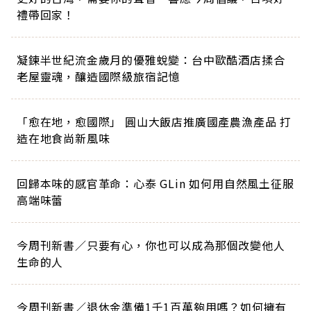
禮帶回家！
凝鍊半世紀流金歲月的優雅蛻變：台中歐酷酒店揉合
老屋靈魂，釀造國際級旅宿記憶
「愈在地，愈國際」 圓山大飯店推廣國產農漁產品 打
造在地食尚新風味
回歸本味的感官革命：心泰 GLin 如何用自然風土征服
高端味蕾
今周刊新書／只要有心，你也可以成為那個改變他人
生命的人
今周刊新書／退休金準備1千1百萬夠用嗎？如何擁有