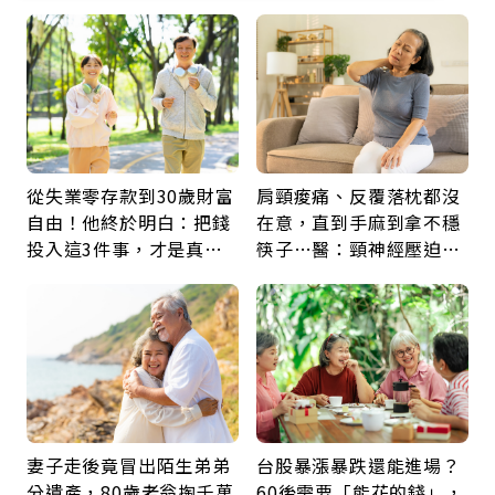
從失業零存款到30歲財富
肩頸痠痛、反覆落枕都沒
自由！他終於明白：把錢
在意，直到手麻到拿不穩
投入這3件事，才是真正
筷子…醫：頸神經壓迫上
留給未來的自己
身，打破固定姿勢才是關
鍵
妻子走後竟冒出陌生弟弟
台股暴漲暴跌還能進場？
分遺產，80歲老翁掏千萬
60後需要「能花的錢」，