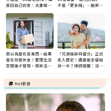
買回自己的家：夫妻相守
不是「更多錢」…施昇
60年，卻輸給一個名字
輝：退休族最適合這種股
票
原以為是在丟東西，結果
「兄弟姊妹特留分」正式
是在存退休金！整理生活
走入歷史！遺產能全留給
空間後才發現，原來活得
另一半？律師提醒：沒做
這麼輕鬆也能存錢
「1件事」照樣白忙
Hot影音