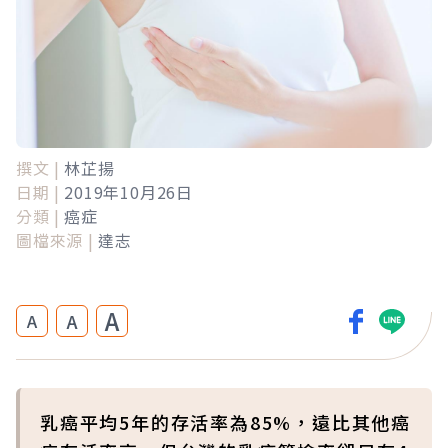
撰文 |
林芷揚
日期 |
2019年10月26日
分類 |
癌症
圖檔來源 |
達志
A
A
A
乳癌平均5年的存活率為85%，遠比其他癌