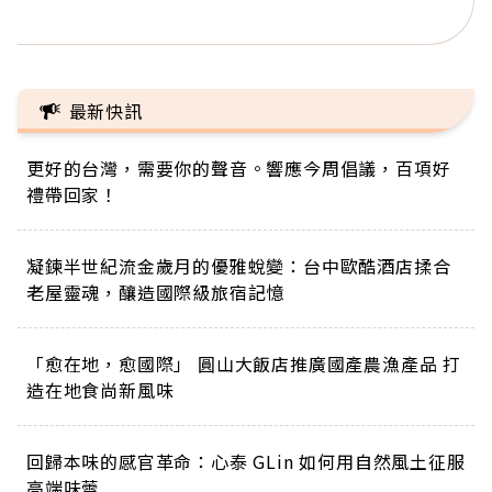
正的人生
最新快訊
更好的台灣，需要你的聲音。響應今周倡議，百項好
禮帶回家！
凝鍊半世紀流金歲月的優雅蛻變：台中歐酷酒店揉合
老屋靈魂，釀造國際級旅宿記憶
「愈在地，愈國際」 圓山大飯店推廣國產農漁產品 打
造在地食尚新風味
回歸本味的感官革命：心泰 GLin 如何用自然風土征服
高端味蕾