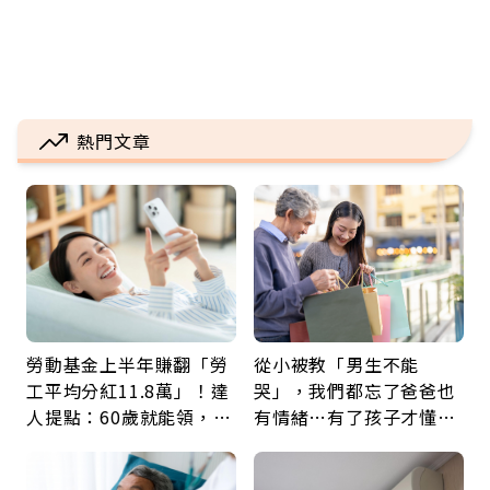
熱門文章
勞動基金上半年賺翻「勞
從小被教「男生不能
工平均分紅11.8萬」！達
哭」，我們都忘了爸爸也
人提點：60歲就能領，重
有情緒…有了孩子才懂：
新就業還有隱藏版退休金
父親節最珍貴禮物是一句
久違的關心