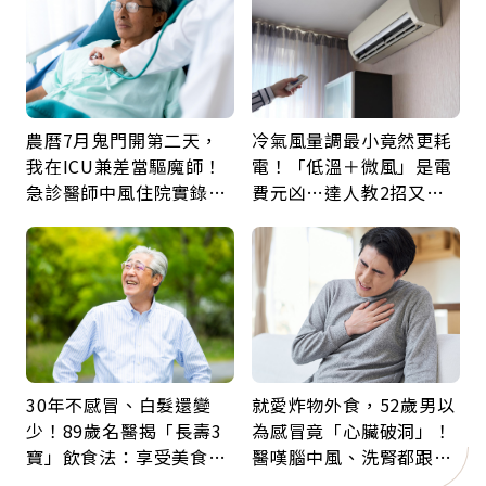
農曆7月鬼門開第二天，
冷氣風量調最小竟然更耗
我在ICU兼差當驅魔師！
電！「低溫＋微風」是電
急診醫師中風住院實錄：
費元凶…達人教2招又涼
那些怪物原來叫譫妄
又省電
30年不感冒、白髮還變
就愛炸物外食，52歲男以
少！89歲名醫揭「長壽3
為感冒竟「心臟破洞」！
寶」飲食法：享受美食不
醫嘆腦中風、洗腎都跟它
忌口，偶爾也該吃點肉
有關：4警訊是心臟在呼