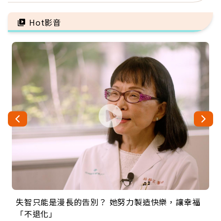
救
Hot影音
失智只能是漫長的告別？ 她努力製造快樂，讓幸福
來自剛果的巧克力神父 為台灣奉獻36年 「台灣是我
63歲卸矽谷副總、搬回台灣找快樂！「蛋黃哥小
104歲打破金氏世界紀錄 成為全球最年長羽球選
事業巔峰他選擇追夢…黑手阿伯拉小提琴還登上小
「不退化」
的家，我連作夢都講台語！」
丑」走進安養院，逗樂上萬爺奶：退休後才開始真
手，分享長壽的秘密原來是「這個」
巨蛋！連CNN都大讚！