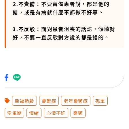
2.不責備：
不要責備患者說，都是他的
錯，或是有病就什麼事都做不好等。
3.不反駁：
面對患者沮喪的話語，傾聽就
好，不要一直反駁對方說的都是錯的。
幸福熟齡
憂鬱症
老年憂鬱症
孤單
空巢期
情緒
心情不好
憂鬱