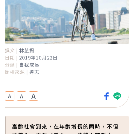
撰文 |
林芷揚
日期 |
2019年10月22日
分類 |
自我成長
圖檔來源 |
達志
A
A
A
高齡社會到來，在年齡增長的同時，不但