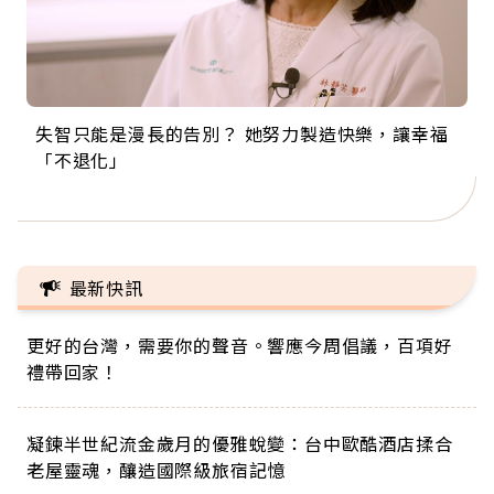
失智只能是漫長的告別？ 她努力製造快樂，讓幸福
來自剛果的巧克力神父 為台灣奉獻36年 「台灣是我
63歲卸矽谷副總、搬回台灣找快樂！「蛋黃哥小
104歲打破金氏世界紀錄 成為全球最年長羽球選
事業巔峰他選擇追夢…黑手阿伯拉小提琴還登上小
「不退化」
的家，我連作夢都講台語！」
丑」走進安養院，逗樂上萬爺奶：退休後才開始真
手，分享長壽的秘密原來是「這個」
巨蛋！連CNN都大讚！
正的人生
最新快訊
更好的台灣，需要你的聲音。響應今周倡議，百項好
禮帶回家！
凝鍊半世紀流金歲月的優雅蛻變：台中歐酷酒店揉合
老屋靈魂，釀造國際級旅宿記憶