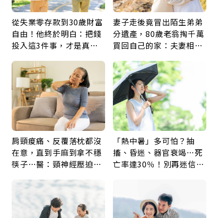
從失業零存款到30歲財富
妻子走後竟冒出陌生弟弟
自由！他終於明白：把錢
分遺產，80歲老翁掏千萬
投入這3件事，才是真正
買回自己的家：夫妻相守
留給未來的自己
60年，卻輸給一個名字
肩頸痠痛、反覆落枕都沒
「熱中暑」多可怕？抽
在意，直到手麻到拿不穩
搐、昏迷、器官衰竭…死
筷子…醫：頸神經壓迫上
亡率達30％！別再迷信
身，打破固定姿勢才是關
「擦酒精、吃退燒藥」，
鍵
5招才能真救命