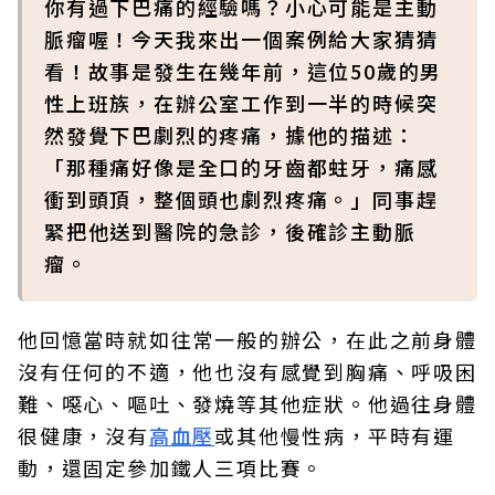
你有過下巴痛的經驗嗎？小心可能是主動
脈瘤喔！今天我來出一個案例給大家猜猜
看！故事是發生在幾年前，這位50歲的男
性上班族，在辦公室工作到一半的時候突
然發覺下巴劇烈的疼痛，據他的描述：
「那種痛好像是全口的牙齒都蛀牙，痛感
衝到頭頂，整個頭也劇烈疼痛。」同事趕
緊把他送到醫院的急診，後確診主動脈
瘤。
他回憶當時就如往常一般的辦公，在此之前身體
沒有任何的不適，他也沒有感覺到胸痛、呼吸困
難、噁心、嘔吐、發燒等其他症狀。他過往身體
很健康，沒有
高血壓
或其他慢性病，平時有運
動，還固定參加鐵人三項比賽。