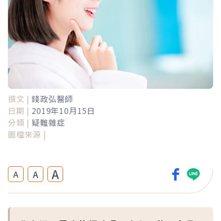
撰文 |
錢政弘醫師
日期 |
2019年10月15日
分類 |
疑難雜症
圖檔來源 |
A
A
A