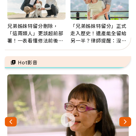
兄弟姊妹特留分刪除，
「兄弟姊妹特留分」正式
「這兩類人」更該超前部
走入歷史！遺產能全留給
署！一表看懂修法前後差
另一半？律師提醒：沒做
異：沒留遺囑手足反而分
「1件事」照樣白忙
更多
Hot影音