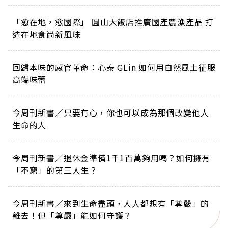
「愈在地，愈國際」 圓山大飯店推廣國產農漁產品 打
造在地食尚新風味
回歸本味的感官革命：心泰 GLin 如何用自然風土征服
高端味蕾
今周刊新書／只要有心，你也可以成為那個改變他人
生命的人
今周刊新書／退休金準備1千1百萬夠用嗎？如何擁有
「不窮」的第三人生？
今周刊新書／來到生命盡頭，人人都想有「尊嚴」的
離去！但「尊嚴」能如何守護？