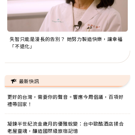
失智只能是漫長的告別？ 她努力製造快樂，讓幸福
來自剛果的巧克力神父 為台灣奉獻36年 「台灣是我
63歲卸矽谷副總、搬回台灣找快樂！「蛋黃哥小
104歲打破金氏世界紀錄 成為全球最年長羽球選
事業巔峰他選擇追夢…黑手阿伯拉小提琴還登上小
「不退化」
的家，我連作夢都講台語！」
丑」走進安養院，逗樂上萬爺奶：退休後才開始真
手，分享長壽的秘密原來是「這個」
巨蛋！連CNN都大讚！
正的人生
最新快訊
更好的台灣，需要你的聲音。響應今周倡議，百項好
禮帶回家！
凝鍊半世紀流金歲月的優雅蛻變：台中歐酷酒店揉合
老屋靈魂，釀造國際級旅宿記憶