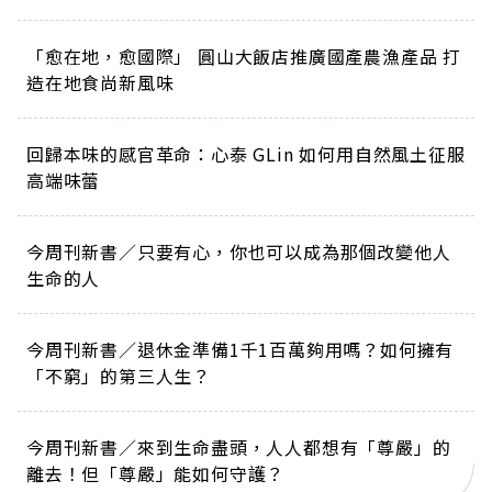
「愈在地，愈國際」 圓山大飯店推廣國產農漁產品 打
造在地食尚新風味
回歸本味的感官革命：心泰 GLin 如何用自然風土征服
高端味蕾
今周刊新書／只要有心，你也可以成為那個改變他人
生命的人
今周刊新書／退休金準備1千1百萬夠用嗎？如何擁有
「不窮」的第三人生？
今周刊新書／來到生命盡頭，人人都想有「尊嚴」的
離去！但「尊嚴」能如何守護？