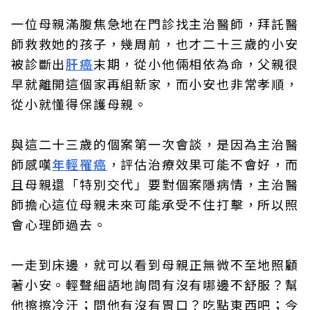
一位母親滿腹焦急地在門診找主治醫師，拜託醫
師救救她的孩子，幾周前，也才二十三歲的小安
被診斷出
肝癌
末期，從小他倆相依為命，父親很
早就離開這個家再組新家，而小安也非常孝順，
從小就懂得保護母親。
與這二十三歲的個案第一次會談，是因為主治醫
師感嘆
年輕罹癌
，評估治療效果可能不會好，而
且母親還「特別交代」要對個案隱病情，主治醫
師擔心這位母親未來可能承受不住打擊，所以照
會心理師過去。
一走到床邊，就可以看到母親正無微不至地照顧
著小安。輕聲細語地詢問有沒有哪邊不舒服？幫
他擦擦冷汗；問他有沒有胃口？吃點東西吧；今