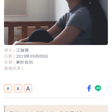
撰文 |
江珈瑋
日期 |
2019年09月09日
分類 |
美好告別
圖檔來源 |
A
A
A