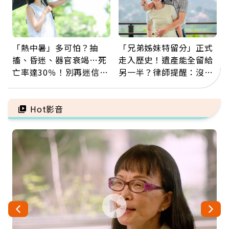
「熱中暑」多可怕？抽
「兄弟姊妹特留分」正式
搐、昏迷、器官衰竭…死
走入歷史！遺產能全留給
亡率達30％！別再迷信
另一半？律師提醒：沒做
「擦酒精、吃退燒藥」，
「1件事」照樣白忙
5招才能真救命
Hot影音