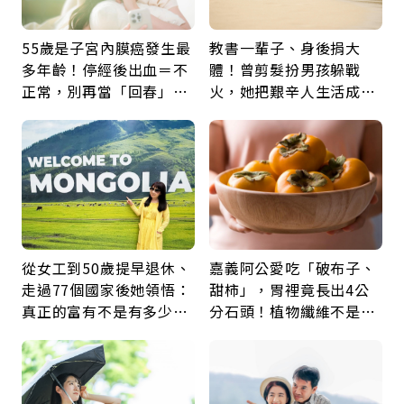
55歲是子宮內膜癌發生最
教書一輩子、身後捐大
多年齡！停經後出血＝不
體！曾剪髮扮男孩躲戰
正常，別再當「回春」…
火，她把艱辛人生活成風
每年3檢查保命：早期治
景：生命價值在於成為祝
癒率達9成5
福
從女工到50歲提早退休、
嘉義阿公愛吃「破布子、
走過77個國家後她領悟：
甜柿」，胃裡竟長出4公
真正的富有不是有多少
分石頭！植物纖維不是吃
錢，而是擁有選擇人生的
越多越好，這些水果都上
自由
榜