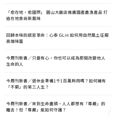
「愈在地，愈國際」 圓山大飯店推廣國產農漁產品 打
造在地食尚新風味
回歸本味的感官革命：心泰 GLin 如何用自然風土征服
高端味蕾
今周刊新書／只要有心，你也可以成為那個改變他人
生命的人
今周刊新書／退休金準備1千1百萬夠用嗎？如何擁有
「不窮」的第三人生？
今周刊新書／來到生命盡頭，人人都想有「尊嚴」的
離去！但「尊嚴」能如何守護？