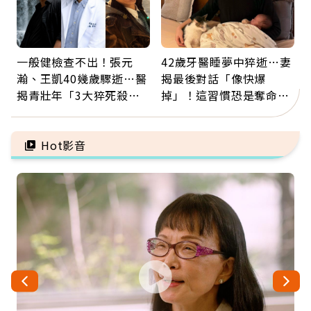
一般健檢查不出！張元
42歲牙醫睡夢中猝逝…妻
瀚、王凱40幾歲驟逝…醫
揭最後對話「像快爆
揭青壯年「3大猝死殺
掉」！這習慣恐是奪命原
手」：靠2檢查揪出9成地
因：沒有一份工作值得用
雷
命交換
Hot影音