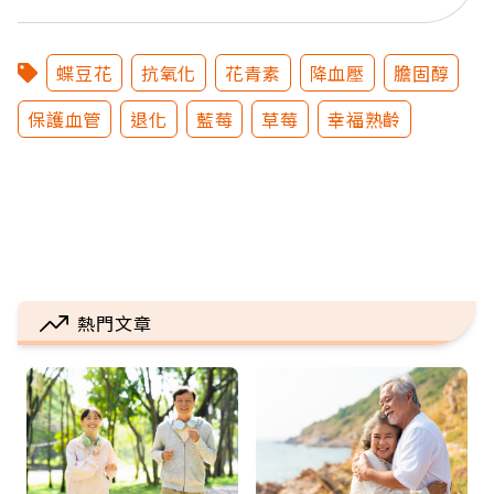
蝶豆花
抗氧化
花青素
降血壓
膽固醇
保護血管
退化
藍莓
草莓
幸福熟齡
熱門文章