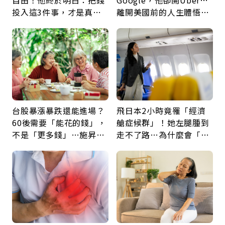
自由！他終於明白：把錢
Google，他卻開Uber…
投入這3件事，才是真正
離開美國前的人生體悟：
留給未來的自己
好的壞的都不會永遠
台股暴漲暴跌還能進場？
飛日本2小時竟罹「經濟
60後需要「能花的錢」，
艙症候群」！她左腿腫到
不是「更多錢」…施昇
走不了路…為什麼會「靜
輝：退休族最適合這種股
脈血栓」？醫示警7種人
票
注意