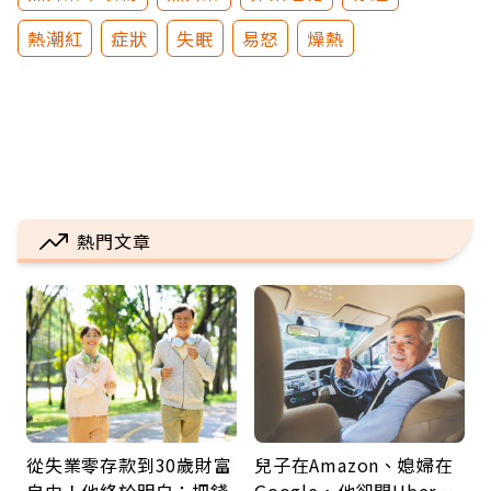
熱潮紅
症狀
失眠
易怒
燥熱
熱門文章
從失業零存款到30歲財富
兒子在Amazon、媳婦在