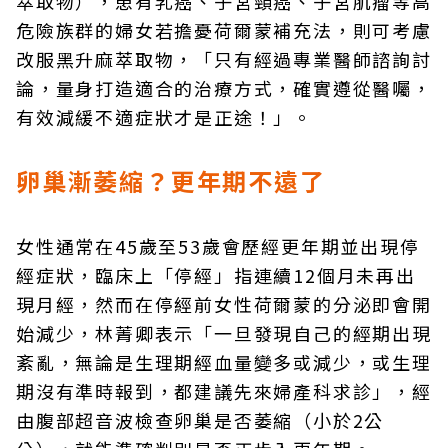
萃取物），患有乳癌、子宮頸癌、子宮肌瘤等高
危險族群的婦女若擔憂荷爾蒙補充法，則可考慮
改服黑升麻萃取物，「只有經過專業醫師諮詢討
論，量身打造適合的治療方式，確實遵從醫囑，
有效減緩不適症狀才是正途！」。
卵巢漸萎縮？更年期不遠了
女性通常在45歲至53歲會歷經更年期並出現停
經症狀，臨床上「停經」指連續12個月未再出
現月經，然而在停經前女性荷爾蒙的分泌即會開
始減少，林菁卿表示「一旦發現自己的經期出現
紊亂，無論是生理期經血量變多或減少，或生理
期沒有準時報到，都建議先來婦產科求診」，經
由腹部超音波檢查卵巢是否萎縮（小於2公