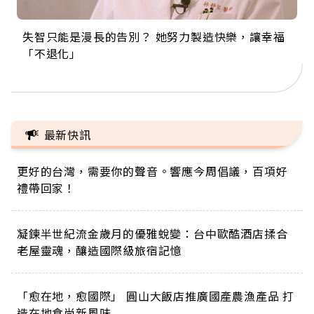
失智只能是漫長的告別？ 她努力製造快樂，讓幸福
來自剛果的巧克力神父 為台灣奉獻36年 「台灣是我
63歲卸矽谷副總、搬回台灣找快樂！「蛋黃哥小
104歲打破金氏世界紀錄 成為全球最年長羽球選
事業巔峰他選擇追夢…黑手阿伯拉小提琴還登上小
「不退化」
的家，我連作夢都講台語！」
丑」走進安養院，逗樂上萬爺奶：退休後才開始真
手，分享長壽的秘密原來是「這個」
巨蛋！連CNN都大讚！
正的人生
最新快訊
更好的台灣，需要你的聲音。響應今周倡議，百項好
禮帶回家！
凝鍊半世紀流金歲月的優雅蛻變：台中歐酷酒店揉合
老屋靈魂，釀造國際級旅宿記憶
「愈在地，愈國際」 圓山大飯店推廣國產農漁產品 打
造在地食尚新風味