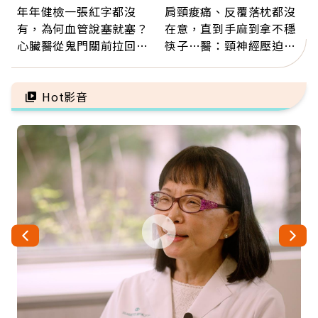
年年健檢一張紅字都沒
肩頸痠痛、反覆落枕都沒
有，為何血管說塞就塞？
在意，直到手麻到拿不穩
心臟醫從鬼門關前拉回病
筷子…醫：頸神經壓迫上
人：會不會心梗要看對數
身，打破固定姿勢才是關
字
鍵
Hot影音