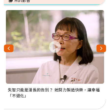
Hot影音
失智只能是漫長的告別？ 她努力製造快樂，讓幸福
來自剛果的巧克力神父 為台灣奉獻36年 「台灣是我
63歲卸矽谷副總、搬回台灣找快樂！「蛋黃哥小
104歲打破金氏世界紀錄 成為全球最年長羽球選
事業巔峰他選擇追夢…黑手阿伯拉小提琴還登上小
「不退化」
的家，我連作夢都講台語！」
丑」走進安養院，逗樂上萬爺奶：退休後才開始真
手，分享長壽的秘密原來是「這個」
巨蛋！連CNN都大讚！
正的人生