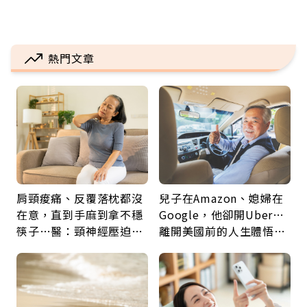
熱門文章
肩頸痠痛、反覆落枕都沒
兒子在Amazon、媳婦在
在意，直到手麻到拿不穩
Google，他卻開Uber…
筷子…醫：頸神經壓迫上
離開美國前的人生體悟：
身，打破固定姿勢才是關
好的壞的都不會永遠
鍵