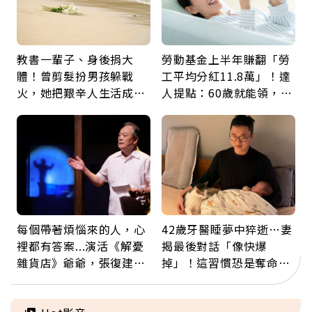
教書一輩子、身後捐大
勞動基金上半年賺翻「勞
體！曾剪髮扮男孩躲戰
工平均分紅11.8萬」！達
火，她把艱辛人生活成風
人提點：60歲就能領，重
景：生命價值在於成為祝
新就業還有隱藏版退休金
福
每個帶著煩惱來的人，心
42歲牙醫睡夢中猝逝…妻
裡都有答案...演活《解憂
揭最後對話「像快爆
雜貨店》爺爺，張復建：
掉」！這習慣恐是奪命原
放下執著不是認輸，而是
因：沒有一份工作值得用
善待自己
命交換