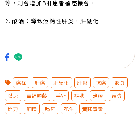
等，則會增加B肝患者罹癌機會。
2. 酗酒：導致酒精性肝炎、肝硬化
癌症
肝癌
肝硬化
肝炎
抗癌
飲食
禁忌
幸福熟齡
手術
症狀
治療
預防
開刀
酒精
喝酒
花生
黃麴毒素