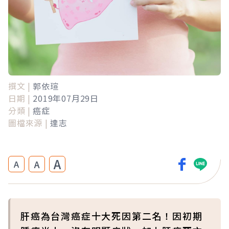
撰文 |
郭依瑄
日期 |
2019年07月29日
分類 |
癌症
圖檔來源 |
達志
A
A
A
肝癌為台灣癌症十大死因第二名！因初期