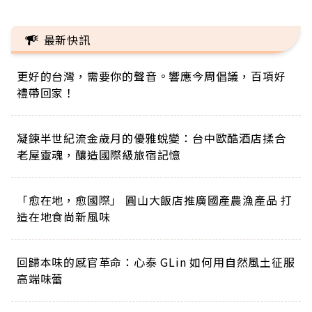
最新快訊
更好的台灣，需要你的聲音。響應今周倡議，百項好
禮帶回家！
凝鍊半世紀流金歲月的優雅蛻變：台中歐酷酒店揉合
老屋靈魂，釀造國際級旅宿記憶
「愈在地，愈國際」 圓山大飯店推廣國產農漁產品 打
造在地食尚新風味
回歸本味的感官革命：心泰 GLin 如何用自然風土征服
高端味蕾