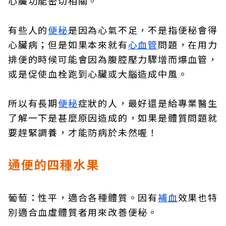
心臟功能密切相關。
有些人的
便秘
是因為心氣不足，不是指便秘會得
心臟病；但是如果本來就有
心血管
問題，在用力
排便的時候可能會因為腹腔壓力驟增而爆血管，
或是促使血栓跑到心臟或大腦造成中風。
所以有長期
便秘
症狀的人，最好還是給專業醫生
了解一下是甚麼原因造成的，如果是體質問題就
要趕緊調養，才能防病於未然喔！
通便的四種水果
葡萄：性平，適合各種體質。因有
補血
效果也特
別適合血虛體質者用來改善便秘。