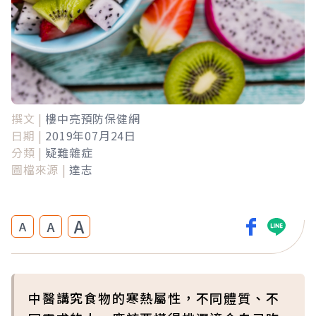
撰文 |
樓中亮預防保健網
日期 |
2019年07月24日
分類 |
疑難雜症
圖檔來源 |
達志
A
A
A
中醫講究食物的寒熱屬性，不同體質、不