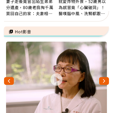
妻子走後竟冒出陌生弟弟
就愛炸物外食，52歲男以
分遺產，80歲老翁掏千萬
為感冒竟「心臟破洞」！
買回自己的家：夫妻相守
醫嘆腦中風、洗腎都跟它
60年，卻輸給一個名字
有關：4警訊是心臟在呼
救
Hot影音