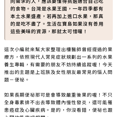
同需求的人，應該要懂得挑選適合自己吃
的食物。台灣是水果王國，一年四季都有
本土水果盛產，若再加上進口水果，那真
的是吃不盡了。生活在寶島如果沒有善用
這些美味的資源，那就太可惜囉！
這次小編就來幫大家整理出樓醫師曾經提過的果
療方，依照現代人常見症狀規劃出一系列的水果
養生專輯，有需要的朋友不妨持續追蹤喔！今天
推出的主題是上班族及女性朋友最常見的惱人問
題－便祕。
如果長期便祕那可是會導致嚴重後果的喔！不只
全身毒素排不出去導致體內慢性發炎，還可能罹
患癌症及心臟疾病。是的，你沒看錯，便祕也跟