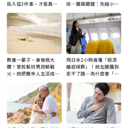
投入這3件事，才是真正
術…醫揭關鍵：先縮小腫
留給未來的自己
瘤再談根治
教書一輩子、身後捐大
飛日本2小時竟罹「經濟
體！曾剪髮扮男孩躲戰
艙症候群」！她左腿腫到
火，她把艱辛人生活成風
走不了路…為什麼會「靜
景：生命價值在於成為祝
脈血栓」？醫示警7種人
福
注意