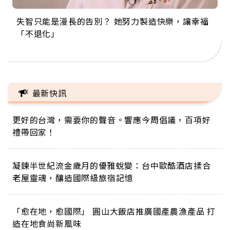
失智只能是漫長的告別？ 她努力製造快樂，讓幸福
來自剛果的巧克力神父 為台灣奉獻36年 「台灣是我
63歲卸矽谷副總、搬回台灣找快樂！「蛋黃哥小
104歲打破金氏世界紀錄 成為全球最年長羽球選
事業巔峰他選擇追夢…黑手阿伯拉小提琴還登上小
「不退化」
的家，我連作夢都講台語！」
丑」走進安養院，逗樂上萬爺奶：退休後才開始真
手，分享長壽的秘密原來是「這個」
巨蛋！連CNN都大讚！
正的人生
最新快訊
更好的台灣，需要你的聲音。響應今周倡議，百項好
禮帶回家！
凝鍊半世紀流金歲月的優雅蛻變：台中歐酷酒店揉合
老屋靈魂，釀造國際級旅宿記憶
「愈在地，愈國際」 圓山大飯店推廣國產農漁產品 打
造在地食尚新風味