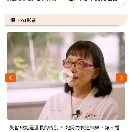
人：會不會心梗要看對數
因：沒有一份工作值得用
字
命交換
Hot影音
失智只能是漫長的告別？ 她努力製造快樂，讓幸福
來自剛果的巧克力神父 為台灣奉獻36年 「台灣是我
63歲卸矽谷副總、搬回台灣找快樂！「蛋黃哥小
104歲打破金氏世界紀錄 成為全球最年長羽球選
事業巔峰他選擇追夢…黑手阿伯拉小提琴還登上小