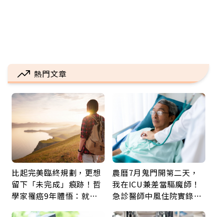
熱門文章
比起完美臨終規劃，更想
農曆7月鬼門開第二天，
留下「未完成」痕跡！哲
我在ICU兼差當驅魔師！
學家罹癌9年體悟：就算
急診醫師中風住院實錄：
給人添麻煩，我仍想與明
那些怪物原來叫譫妄