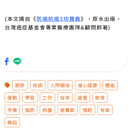
(本文摘自《
防癌抗癌5功寶典
》，原水出版，
台灣癌症基金會專業醫療團隊&顧問群著)
肥胖
疾病
人際關係
身心健康
體能
運動
學習
工作
效率
減重
節食
早餐
脂肪
熱量
營養素
慢跑
有氧
舞蹈