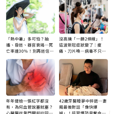
天相遇
「熱中暑」多可怕？抽
沒高燒「一篩2條線」！
搐、昏迷、器官衰竭…死
這波新冠症狀變了：痠
亡率達30％！別再迷信
痛、刀片嗓…病毒不只攻
「擦酒精、吃退燒藥」，
肺，三高族恐引發全身血
5招才能真救命
管發炎
年年健檢一張紅字都沒
42歲牙醫睡夢中猝逝…妻
有，為何血管說塞就塞？
揭最後對話「像快爆
心臟醫從鬼門關前拉回病
掉」！這習慣恐是奪命原