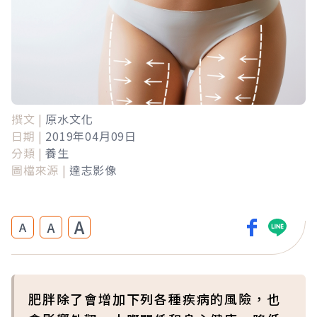
撰文 |
原水文化
日期 |
2019年04月09日
分類 |
養生
圖檔來源 |
達志影像
A
A
A
肥胖除了會增加下列各種疾病的風險，也