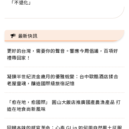
「不退化」
的家，我連作夢都講台語！」
丑」走進安養院，逗樂上萬爺奶：退休後才開始真
手，分享長壽的秘密原來是「這個」
巨蛋！連CNN都大讚！
正的人生
最新快訊
更好的台灣，需要你的聲音。響應今周倡議，百項好
禮帶回家！
凝鍊半世紀流金歲月的優雅蛻變：台中歐酷酒店揉合
老屋靈魂，釀造國際級旅宿記憶
「愈在地，愈國際」 圓山大飯店推廣國產農漁產品 打
造在地食尚新風味
回歸本味的感官革命：心泰 GLin 如何用自然風土征服