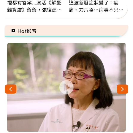
裡都有答案...演活《解憂
這波新冠症狀變了：痠
雜貨店》爺爺，張復建：
痛、刀片嗓…病毒不只攻
放下執著不是認輸，而是
肺，三高族恐引發全身血
善待自己
管發炎
Hot影音