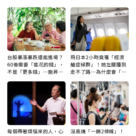
父親節最珍貴禮物是一句
新就業還有隱藏版退休金
久違的關心
台股暴漲暴跌還能進場？
飛日本2小時竟罹「經濟
60後需要「能花的錢」，
艙症候群」！她左腿腫到
不是「更多錢」…施昇
走不了路…為什麼會「靜
輝：退休族最適合這種股
脈血栓」？醫示警7種人
票
注意
每個帶著煩惱來的人，心
沒高燒「一篩2條線」！