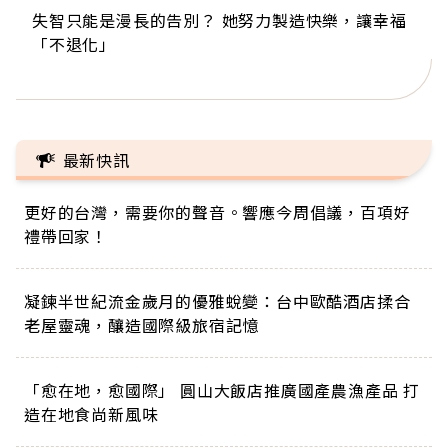
失智只能是漫長的告別？ 她努力製造快樂，讓幸福
來自剛果的巧克力神父 為台灣奉獻36年 「台灣是我
63歲卸矽谷副總、搬回台灣找快樂！「蛋黃哥小
104歲打破金氏世界紀錄 成為全球最年長羽球選
事業巔峰他選擇追夢…黑手阿伯拉小提琴還登上小
「不退化」
的家，我連作夢都講台語！」
丑」走進安養院，逗樂上萬爺奶：退休後才開始真
手，分享長壽的秘密原來是「這個」
巨蛋！連CNN都大讚！
正的人生
最新快訊
更好的台灣，需要你的聲音。響應今周倡議，百項好
禮帶回家！
凝鍊半世紀流金歲月的優雅蛻變：台中歐酷酒店揉合
老屋靈魂，釀造國際級旅宿記憶
「愈在地，愈國際」 圓山大飯店推廣國產農漁產品 打
造在地食尚新風味