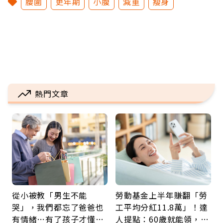
腰圍
更年期
小腹
減重
瘦身
熱門文章
從小被教「男生不能
勞動基金上半年賺翻「勞
哭」，我們都忘了爸爸也
工平均分紅11.8萬」！達
有情緒…有了孩子才懂：
人提點：60歲就能領，重