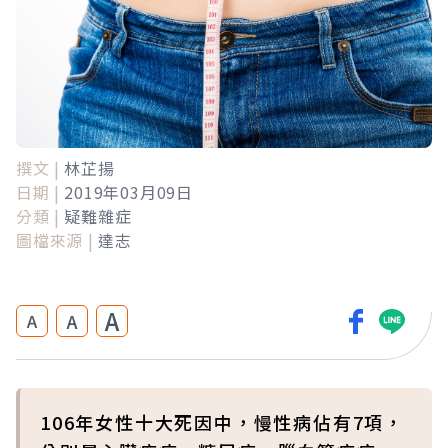
撰文 |
林芷揚
日期 |
2019年03月09日
分類 |
疑難雜症
圖檔來源 |
達志
A
A
A
106年女性十大死因中，慢性病佔有7項，