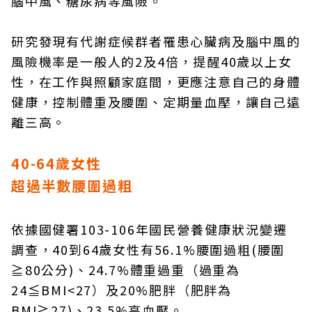
腦中風、糖尿病等風險。
研究發現有代謝症候群者罹患心臟病及腦中風的
風險機率是一般人的2及4倍，提醒40歲以上女
性，在工作與照顧家庭間，更應注意自己的身體
健康，控制體重及腰圍、定期量血壓，讓自己遠
離三高。
40-64歲女性
超過半數腰圍過粗
依據國健署103-106年國民營養健康狀況變遷
調查，40到64歲女性有56.1%腰圍過粗(腰圍
≧80公分)、24.7%體重過重（過重為
24≦BMI<27）及20%肥胖（肥胖為
BMI≧27)、23.5%高血壓。